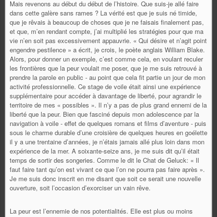
Mais revenons au début du début de l’histoire. Que suis-je allé faire
dans cette galère sans rames ? La vérité est que je suis né timide,
que je rêvais à beaucoup de choses que je ne faisais finalement pas,
et que, m’en rendant compte, j’ai multiplié les stratégies pour que ma
vie n’en soit pas excessivement appauvrie. « Qui désire et n’agit point
engendre pestilence » a écrit, je crois, le poète anglais William Blake.
Alors, pour donner un exemple, c’est comme cela, en voulant reculer
les frontières que la peur voulait me poser, que je me suis retrouvé à
prendre la parole en public - au point que cela fit partie un jour de mon
activité professionnelle. Ce stage de voile était ainsi une expérience
supplémentaire pour accéder à davantage de liberté, pour agrandir le
territoire de mes « possibles ». Il n’y a pas de plus grand ennemi de la
liberté que la peur. Bien que fasciné depuis mon adolescence par la
navigation à voile - effet de quelques romans et films d’aventure - puis
sous le charme durable d’une croisière de quelques heures en goélette
il y a une trentaine d’années, je n’étais jamais allé plus loin dans mon
expérience de la mer. A soixante-seize ans, je me suis dit qu’il était
temps de sortir des songeries. Comme le dit le Chat de Geluck: « Il
faut faire tant qu’on est vivant ce que l’on ne pourra pas faire après ».
Je me suis donc inscrit en me disant que soit ce serait une nouvelle
ouverture, soit l’occasion d’exorciser un vain rêve.
La peur est l’ennemie de nos potentialités. Elle est plus ou moins