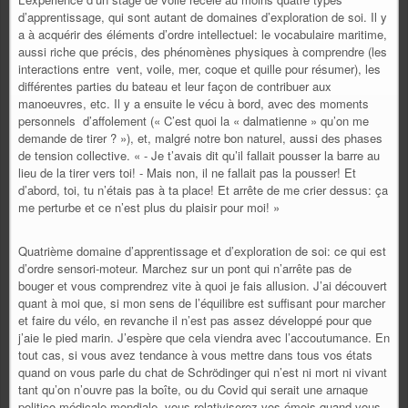
d’apprentissage, qui sont autant de domaines d’exploration de soi. Il y
a à acquérir des éléments d’ordre intellectuel: le vocabulaire maritime,
aussi riche que précis, des phénomènes physiques à comprendre (les
interactions entre
vent, voile, mer, coque et quille pour résumer), les
différentes parties du bateau et leur façon de contribuer aux
manoeuvres, etc. Il y a ensuite le vécu à bord, avec des moments
personnels
d’affolement (« C’est quoi la « dalmatienne » qu’on me
demande de tirer ? »), et, malgré notre bon naturel, aussi des phases
de tension collective. « - Je t’avais dit qu’il fallait pousser la barre au
lieu de la tirer vers toi! - Mais non, il ne fallait pas la pousser! Et
d’abord, toi, tu n’étais pas à ta place! Et arrête de me crier dessus: ça
me perturbe et ce n’est plus du plaisir pour moi! »
Quatrième domaine d’apprentissage et d’exploration de soi: ce qui est
d’ordre sensori-moteur. Marchez sur un pont qui n’arrête pas de
bouger et vous comprendrez vite à quoi je fais allusion. J’ai découvert
quant à moi que, si mon sens de l’équilibre est suffisant pour marcher
et faire du vélo, en revanche il n’est pas assez développé pour que
j’aie le pied marin. J’espère que cela viendra avec l’accoutumance. En
tout cas, si vous avez tendance à vous mettre dans tous vos états
quand on vous parle du chat de Schrödinger qui n’est ni mort ni vivant
tant qu’on n’ouvre pas la boîte, ou du Covid qui serait une arnaque
politico-médicale mondiale, vous relativiserez vos émois quand vous