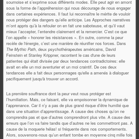
sournoise et s’exprime sous différents modes. Elle peut agir en amont
sous la forme de l’appréhension qui nous décourage de nous engager
dans certaines expériences. Il faut lui reconnaître le mérite de vouloir
nous protéger des dangers qu’elle anticipe. Les Approches narratives
m’ont appris qu’à la refouler on en fait une saboteuse, et qu’il vaut
mieux l’accepter, l’entendre clairement et la remercier. C’est ce que
l’on appelle « honorer les résistances ». En outre, comme la peur
recèle de l'énergie, c’est une manière de réunifier nos forces.
Dans
The Mythic Path
, deux psychothérapeutes américains, David
Feinstein et
Stanley Krippner, racontent le cas d'une de leurs
patientes qui était divisée par deux tendances contradictoires: elle
avait en elle un moi aventurier et un moi craintif. De ces deux
tendances elle a fait deux personnages qu'elle a amenés à dialoguer
pacifiquement jusqu'à trouver un accord.
La première souffrance dont la peur veut nous protéger est
l’humiliation. Mais, ce faisant, elle va empoisonner la dynamique de
l’apprenance. Car il n’y a pas de plus grand risque d’être humilié que
dans une situation d’apprentissage. A cause des choses qu’on ne
comprendra pas et que d’autres comprendront plus vite. A cause des
erreurs que l’on va faire tandis que d’autres ne les commettront pas. A
cause de la moquerie hélas! si fréquente dans nos comportements.
Alors, souvenons-nous qu’un enfant tombe en moyenne cinq mille fois