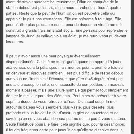
avant de savoir marcher: heureusement, l’élan de conquête de la
station debout est puissant, sinon nous marcherions tous à quatre
pattes. Reste que la peur de l’humiliation est peut-être celle qui
appauvrit le plus nos existences. Elle est présente à tout âge. Elle
pourrait être plus puissante que la peur de risquer sa vie: je me suis
construit à grands frais un statut social, une
persona
pour reprendre le
langage de Jung, si celle-ci vole en éclat, je me retrouverai nu devant
les autres.
Il peut y avoir aussi une peur physique éventuellement
disproportionnée. Celle-là ne surgit guère quand on apprend à jouer
aux échecs ou à la pétanque, mais montez pour la première fois sur
un dériveur et éprouvez combien il est plus difficile de rester debout
que vous ne l’imaginiez! Découvrez que gîter à 45 degrés n’est pas
une allure exceptionnelle, une nécessité de compétition, un mauvais
moment à passer, mais une allure normale qui permet tout simplement
de tirer le meilleur parti des éléments. Peut alors se présenter à votre
esprit le risque de vous retrouver à l’eau. D’un seul coup, la mer
autour du bateau vous semblera plus vaste, plus déserte, plus
profonde et plus froide! Le fait d’avoir un gilet de sauvetage et de
savoir qu’on ne vous abandonnera pas ne suffira pas à vous rassurer.
Seule l’habitude pourra le faire: cela signifie que, pour la désamorcer,
il faudra fréquenter cette peur jusqu’à ce qu’elle se dissolve dans la