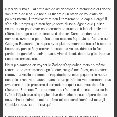
Il y a deux mois, j’ai enfin décidé de dépasser la métaphore qui donne
son titre à ce blog. Je me suis inscrit à un stage de voile afin de
pouvoir mettre, littéralement et non littérairement, le cap au large! Il
s’en allait temps qu’à mon âge je sorte d’une allégorie que j’utilise
couramment pour vivre concrètement la situation à laquelle elle se
réfère. Le stage a commencé lundi dernier. Donc, pendant une
semaine, avec une petite équipe de copains façon Jules Romain ou
Georges Brassens, j’ai appris avec plus ou moins de facilité à sortir le
bateau du port et à l’y rentrer, à hisser les voiles, dérouler le foc -
pardon: le génois! -, tenir la barre, virer de bord, doser la gite, faire un
noeud de chaise, etc.
Nous plaisantons en voyant le Zodiac s’approcher, mais en même
temps cette exclamation signifie que, malgré nos âges, nous avons
retrouvé la vieille sensation d’inquiétude qui nous piquotait la nuque
quand le « maître » passait dans les rangs afin de voir comment nous
avancions sur le problème d’arithmétique qu’il nous avait donné à
résoudre. Bien que T., notre moniteur, n’ait rien d’un instituteur de la
IVème République et que plus d’un demi-siècle nous sépare de ces
souvenirs scolaires, c’est le même réflexe conditionné qui resurgit.
Combien nous aura-t-il marqué !
L’expérience d’un stage de voile recèle au moins quatre types