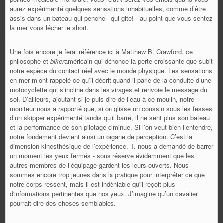
aurez expérimenté quelques sensations inhabituelles, comme d’être
assis dans un bateau qui penche - qui gite! - au point que vous sentez
la mer vous lécher le short.
Une fois encore je ferai référence ici à Matthew B. Crawford, ce
philosophe et
biker
américain qui dénonce la perte croissante que subit
notre espèce du contact réel avec le monde physique. Les sensations
en mer m’ont rappelé ce qu’il décrit quand il parle de la conduite d’une
motocyclette qui s’incline dans les virages et renvoie le message du
sol. D’ailleurs, ajoutant si je puis dire de l’eau à ce moulin, notre
moniteur nous a rapporté que, si on glisse un coussin sous les fesses
d’un skipper expérimenté tandis qu’il barre, il ne sent plus son bateau
et la performance de son pilotage diminue. Si l’on veut bien l’entendre,
notre fondement devient ainsi un organe de perception. C’est la
dimension kinesthésique de l’expérience. T. nous a demandé de barrer
un moment les yeux fermés - sous réserve évidemment que les
autres membres de l’équipage gardent les leurs ouverts. Nous
sommes encore trop jeunes dans la pratique pour interpréter ce que
notre corps ressent, mais il est indéniable qu'il reçoit plus
d'informations pertinentes que nos yeux. J’imagine qu’un cavalier
pourrait dire des choses semblables.