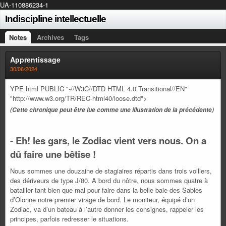
UA-110886234-1
Indiscipline intellectuelle
Notes
Archives
Tags
Apprentissage
30/06/2024
YPE html PUBLIC "-//W3C//DTD HTML 4.0 Transitional//EN"
"http://www.w3.org/TR/REC-html40/loose.dtd">
(Cette chronique peut être lue comme une illustration de la précédente
)
- Eh! les gars, le Zodiac vient vers nous. On a
dû faire une bêtise !
Nous sommes une douzaine de stagiaires répartis dans trois voiliers,
des dériveurs de type J/80. A bord du nôtre, nous sommes quatre à
batailler tant bien que mal pour faire dans la belle baie des Sables
d’Olonne notre premier virage de bord. Le moniteur, équipé d’un
Zodiac, va d’un bateau à l’autre donner les consignes, rappeler les
principes, parfois redresser le situations.