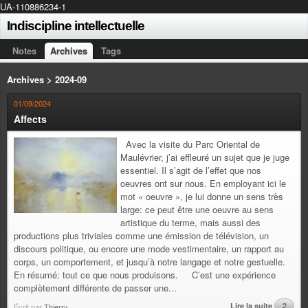
UA-110886234-1
Indiscipline intellectuelle
Notes
Archives
Tags
Archives > 2024-09
01/09/2024
Affects
Avec la visite du Parc Oriental de
Maulévrier, j’ai effleuré un sujet que je juge
essentiel. Il s’agit de l’effet que nos
oeuvres ont sur nous. En employant ici le
mot « oeuvre », je lui donne un sens très
large: ce peut être une oeuvre au sens
artistique du terme, mais aussi des
productions plus triviales comme une émission de télévision, un
discours politique, ou encore une mode vestimentaire, un rapport au
corps, un comportement, et jusqu’à notre langage et notre gestuelle.
En résumé: tout ce que nous produisons. C’est une expérience
complètement différente de passer une...
Lire la suite
2
Écrit par
Thierry