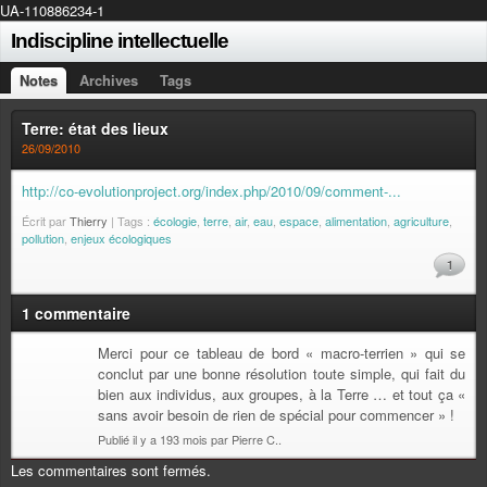
UA-110886234-1
Indiscipline intellectuelle
Notes
Archives
Tags
Terre: état des lieux
26/09/2010
http://co-evolutionproject.org/index.php/2010/09/comment-...
Écrit par
Thierry
| Tags :
écologie
,
terre
,
air
,
eau
,
espace
,
alimentation
,
agriculture
,
pollution
,
enjeux écologiques
1
1 commentaire
Merci pour ce tableau de bord « macro-terrien » qui se
conclut par une bonne résolution toute simple, qui fait du
bien aux individus, aux groupes, à la Terre … et tout ça «
sans avoir besoin de rien de spécial pour commencer » !
Publié il y a 193 mois par Pierre C..
Les commentaires sont fermés.