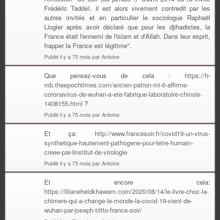
Frédéric Taddeï, il est alors vivement contredit par les
autres invités et en particulier le sociologue Raphaël
Liogier après avoir déclaré que pour les djihadistes, la
France était l'ennemi de l'islam et d'Allah. Dans leur esprit,
frapper la France est légitime".
Publié il y a 75 mois par Antoine.
Que pensez-vous de cela :
https://fr-
mb.theepochtimes.com/ancien-patron-mi-6-affirme-
coronavirus-de-wuhan-a-ete-fabrique-laboratoire-chinois-
1408155.html
?
Publié il y a 75 mois par Antoine.
Et ça:
http://www.francesoir.fr/covid19-un-virus-
synthetique-hautement-pathogene-pour-letre-humain-
creee-par-linstitut-de-virologie
Publié il y a 75 mois par Antoine.
Et encore cela:
https://lilianeheldkhawam.com/2020/08/14/le-livre-choc-la-
chimere-qui-a-change-le-monde-la-covid-19-vient-de-
wuhan-par-joseph-tritto-france-soir/