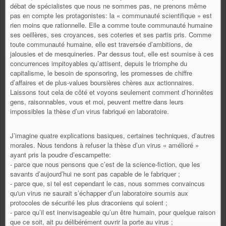
débat de spécialistes que nous ne sommes pas, ne prenons même
pas en compte les protagonistes: la « communauté scientifique » est
rien moins que rationnelle. Elle a comme toute communauté humaine
ses oeillères, ses croyances, ses coteries et ses partis pris. Comme
toute communauté humaine, elle est traversée d’ambitions, de
jalousies et de mesquineries. Par dessus tout, elle est soumise à ces
concurrences impitoyables qu’attisent, depuis le triomphe du
capitalisme, le besoin de sponsoring, les promesses de chiffre
d’affaires et de plus-values boursières chères aux actionnaires.
Laissons tout cela de côté et voyons seulement comment d’honnêtes
gens, raisonnables, vous et moi, peuvent mettre dans leurs
impossibles la thèse d’un virus fabriqué en laboratoire.
J’imagine quatre explications basiques, certaines techniques, d’autres
morales. Nous tendons à refuser la thèse d’un virus « amélioré »
ayant pris la poudre d’escampette:
- parce que nous pensons que c’est de la science-fiction, que les
savants d’aujourd’hui ne sont pas capable de le fabriquer ;
- parce que, si tel est cependant le cas, nous sommes convaincus
qu'un virus ne saurait s’échapper d’un laboratoire soumis aux
protocoles de sécurité les plus draconiens qui soient ;
- parce qu’il est inenvisageable qu’un être humain, pour quelque raison
que ce soit, ait pu délibérément ouvrir la porte au virus ;