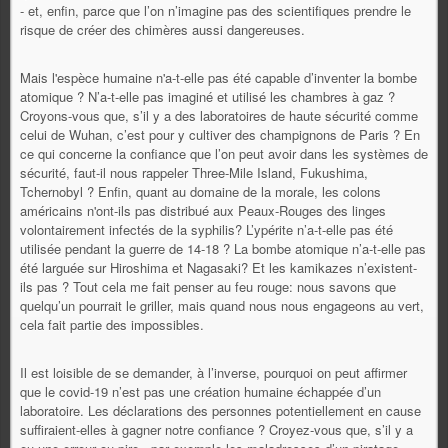
- et, enfin, parce que l’on n’imagine pas des scientifiques prendre le
risque de créer des chimères aussi dangereuses.
Mais l'espèce humaine n'a-t-elle pas été capable d’inventer la bombe
atomique ? N’a-t-elle pas imaginé et utilisé les chambres à gaz ?
Croyons-vous que, s’il y a des laboratoires de haute sécurité comme
celui de Wuhan, c’est pour y cultiver des champignons de Paris ? En
ce qui concerne la confiance que l’on peut avoir dans les systèmes de
sécurité, faut-il nous rappeler Three-Mile Island, Fukushima,
Tchernobyl ? Enfin, quant au domaine de la morale, les colons
américains n'ont-ils pas distribué aux Peaux-Rouges des linges
volontairement infectés de la syphilis? L’ypérite n’a-t-elle pas été
utilisée pendant la guerre de 14-18 ? La bombe atomique n’a-t-elle pas
été larguée sur Hiroshima et Nagasaki? Et les kamikazes n’existent-
ils pas ? Tout cela me fait penser au feu rouge: nous savons que
quelqu’un pourrait le griller, mais quand nous nous engageons au vert,
cela fait partie des impossibles.
Il est loisible de se demander, à l’inverse, pourquoi on peut affirmer
que le covid-19 n’est pas une création humaine échappée d’un
laboratoire. Les déclarations des personnes potentiellement en cause
suffiraient-elles à gagner notre confiance ? Croyez-vous que, s’il y a