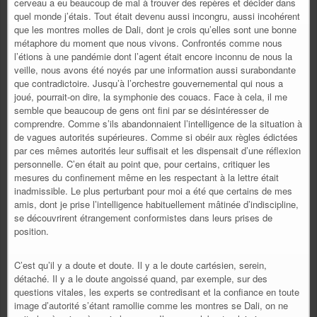
cerveau a eu beaucoup de mal à trouver des repères et décider dans
quel monde j’étais. Tout était devenu aussi incongru, aussi incohérent
que les montres molles de Dali, dont je crois qu’elles sont une bonne
métaphore du moment que nous vivons. Confrontés comme nous
l’étions à une pandémie dont l’agent était encore inconnu de nous la
veille, nous avons été noyés par une information aussi surabondante
que contradictoire. Jusqu’à l’orchestre gouvernemental qui nous a
joué, pourrait-on dire, la symphonie des couacs. Face à cela, il me
semble que beaucoup de gens ont fini par se désintéresser de
comprendre. Comme s’ils abandonnaient l’intelligence de la situation à
de vagues autorités supérieures. Comme si obéir aux règles édictées
par ces mêmes autorités leur suffisait et les dispensait d’une réflexion
personnelle. C’en était au point que, pour certains, critiquer les
mesures du confinement même en les respectant à la lettre était
inadmissible. Le plus perturbant pour moi a été que certains de mes
amis, dont je prise l’intelligence habituellement mâtinée d’indiscipline,
se découvrirent étrangement conformistes dans leurs prises de
position.
C’est qu’il y a doute et doute. Il y a le doute cartésien, serein,
détaché. Il y a le doute angoissé quand, par exemple, sur des
questions vitales, les experts se contredisant et la confiance en toute
image d’autorité s’étant ramollie comme les montres se Dali, on ne