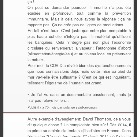
ça !
On peut se demander pourquoi l’immunité n’a pas été
étudiée en profondeur, tout comme la prévention
immunitaire. Mais à cela nous avons la réponse : ça ne
rapporte pas. Ça ne crée pas de lignes de productions.
En fait c’est faux. C’est juste que notre plan comptable à
plus haute échelle n’intègre pas l’immatériel qu’utilisent
les banquiers. Cela n’intègre pas non plus l’économie
circulaire qui renverserait la vapeur : l’autonomie d’abord
(alimentation/énergie/eau) et au niveau local en préservant
la nature…
Pour moi, le COVID a révélé bien des dysfonctionnements
que nous connaissions déjà, mais cette mise au pied du
mur va-t-elle être suffisante ? C’est ce qui est inquiétant,
tellement l’égoïsme de l’humain est grand.
• Je l’ai vu dans un documentaire passionnant, mais je
n’ai pas relevé le lien…
Publié il y a 75 mois par solange saint-arroman.
Autre exemple d'aveuglement: David Thomson, cela vous
dit quelque chose ? Un complotiste bien sûr ! Dès 2014, il
exprime sa crainte d'attentats djihadistes en France. Dans
l'émission "Ce soir (ou jamais !)" d'avril 2014 où l'a invité