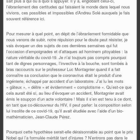
sait plus à qui ou à quoi s’appuyer. Il y a, englobant celui-ci,
l’ébranlement des certitudes qui faisaient le monde dans lequel nous
vivions, ces possibles et impossibles d’Andreu Solé auxquels je fais
souvent référence ici.
Pour mesurer à quel point, en dépit de l’ébranlement formidable que
nous venons de subir, notre répulsion pour le doute peut résister, je
vais évoquer un des sujets de ces dernières semaines qui fut
l’occasion d’empoignades et d’attaques ad hominem pitoyables : la
nature véritable du covid-19. Je n’ai toujours pas compris pourquoi
tant de dignes personnages, l’invective à la bouche, sont tombés à
bras raccourcis sur le professeur Luc Montagnier quand il a fait
connaître sa conclusion que le coronavirus était le produit d’une
ingénierie, échappé par accident d’un laboratoire. J’ai lu les mots
« gâteux », « délire » et évidemment « complotisme ». Qu’est-ce que
cela aurait été si, au lieu d’évoquer un accident, Montagnier avait
émis le soupçon d’un acte volontaire ! Mais il s’en est tenu à ce dont,
en tant que co-découvreur du HIV, il peut parler: la composition selon
lui insolite de ce covid-19, qu’il avait étudiée avec l’aide d’un bio-
mathématicien, Jean-Claude Pérez.
Pourquoi cette hypothèse serait-elle déraisonnable au point que le prix
Nobel qui l’a formulée méritât tant d’injures ? N’entrons pas dans le