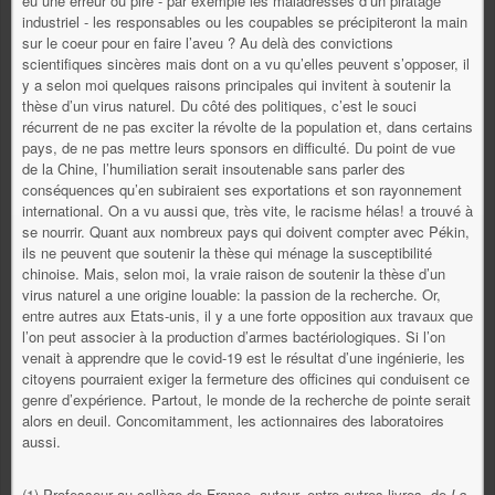
eu une erreur ou pire - par exemple les maladresses d’un piratage
industriel - les responsables ou les coupables se précipiteront la main
sur le coeur pour en faire l’aveu ? Au delà des convictions
scientifiques sincères mais dont on a vu qu’elles peuvent s’opposer, il
y a selon moi quelques raisons principales qui invitent à soutenir la
thèse d’un virus naturel. Du côté des politiques, c’est le souci
récurrent de ne pas exciter la révolte de la population et, dans certains
pays, de ne pas mettre leurs sponsors en difficulté. Du point de vue
de la Chine, l’humiliation serait insoutenable sans parler des
conséquences qu’en subiraient ses exportations et son rayonnement
international. On a vu aussi que, très vite, le racisme hélas! a trouvé à
se nourrir. Quant aux nombreux pays qui doivent compter avec Pékin,
ils ne peuvent que soutenir la thèse qui ménage la susceptibilité
chinoise. Mais, selon moi, la vraie raison de soutenir la thèse d’un
virus naturel a une origine louable: la passion de la recherche. Or,
entre autres aux Etats-unis, il y a une forte opposition aux travaux que
l’on peut associer à la production d’armes bactériologiques. Si l’on
venait à apprendre que le covid-19 est le résultat d’une ingénierie, les
citoyens pourraient exiger la fermeture des officines qui conduisent ce
genre d’expérience. Partout, le monde de la recherche de pointe serait
alors en deuil. Concomitamment, les actionnaires des laboratoires
aussi.
(1) Professeur au collège de France, auteur, entre autres livres, de
La