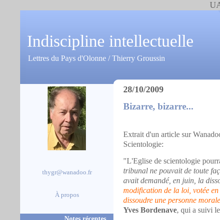
UA
Indiscipline intellectuelle
Lettres du Pays d'Olonne / Thierry Groussin
28/10/2009
Bizarre, bizarre...
Extrait d'un article sur Wanado
Scientologie:
"L'Eglise de scientologie pourra
tribunal ne pouvait de toute faç
thygr@wanadoo.fr
avait demandé, en juin, la diss
modification de la loi, votée en
À propos
dissoudre une personne moral
Yves Bordenave
, qui a suivi 
Notes récentes