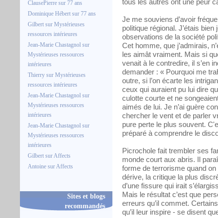
tous les autres ont une peur ca
ClausePierre
sur
77 ans
Dominique Hébert
sur
77 ans
Je me souviens d’avoir fréquen
Gilbert
sur
Mystérieuses
politique régional. J’étais bien
ressources intérieures
observations de la société poli
Jean-Marie Chastagnol
sur
Cet homme, que j’admirais, n’é
les aimât vraiment. Mais si que
Mystérieuses ressources
venait à le contredire, il s’en 
intérieures
demander : « Pourquoi me tra
Thierry
sur
Mystérieuses
outre, si l’on écarte les intrig
ressources intérieures
ceux qui auraient pu lui dire q
Jean-Marie Chastagnol
sur
culotte courte et ne songeaient
Mystérieuses ressources
aimés de lui. Je n’ai guère c
intérieures
chercher le vent et de parler vr
pure perte le plus souvent. C'e
Jean-Marie Chastagnol
sur
préparé à comprendre le disco
Mystérieuses ressources
intérieures
Picrochole fait trembler ses fam
Gilbert
sur
Affects
monde court aux abris. Il paraî
Antoine
sur
Affects
forme de terrorisme quand on 
dérive, la critique la plus discr
d’une fissure qui irait s’élargi
Mais le résultat c’est que per
Sites et blogs
erreurs qu’il commet. Certains
recommandés
qu’il leur inspire - se disent qu