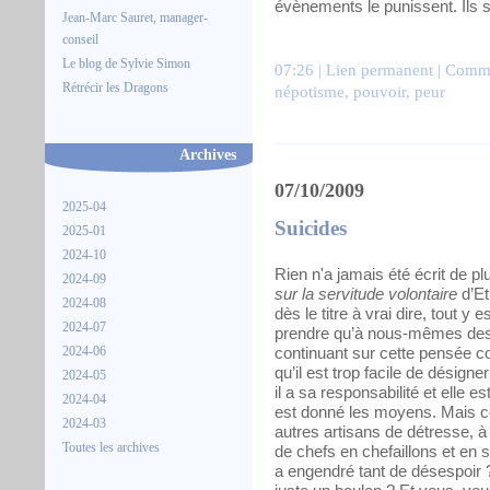
évènements le punissent. Ils s
Jean-Marc Sauret, manager-
conseil
Le blog de Sylvie Simon
07:26 |
Lien permanent
|
Comme
Rétrécir les Dragons
népotisme
,
pouvoir
,
peur
Archives
07/10/2009
2025-04
Suicides
2025-01
2024-10
Rien n'a jamais été écrit de pl
2024-09
sur la servitude volontaire
d’Et
2024-08
dès le titre à vrai dire, tout y
2024-07
prendre qu’à nous-mêmes des 
2024-06
continuant sur cette pensée 
qu’il est trop facile de désign
2024-05
il a sa responsabilité et elle es
2024-04
est donné les moyens. Mais con
2024-03
autres artisans de détresse, à 
Toutes les archives
de chefs en chefaillons et en s
a engendré tant de désespoir