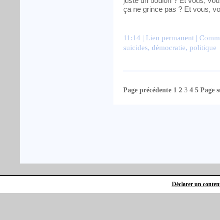
juste un boulon ? Et vous, vou
ça ne grince pas ? Et vous, vo
11:14 |
Lien permanent
|
Commen
suicides
,
démocratie
,
politique
Page précédente
1
2
3
4
5
Page s
Déclarer un contenu 