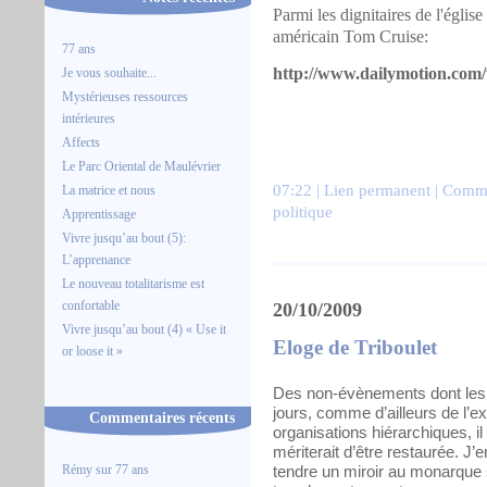
Parmi les dignitaires de l'églis
américain Tom Cruise:
77 ans
http://www.dailymotion.com/v
Je vous souhaite...
Mystérieuses ressources
intérieures
Affects
Le Parc Oriental de Maulévrier
07:22 |
Lien permanent
|
Comme
La matrice et nous
politique
Apprentissage
Vivre jusqu’au bout (5):
L’apprenance
Le nouveau totalitarisme est
confortable
20/10/2009
Vivre jusqu’au bout (4) « Use it
Eloge de Triboulet
or loose it »
Des non-évènements dont les m
jours, comme d’ailleurs de l’e
Commentaires récents
organisations hiérarchiques, il
mériterait d’être restaurée. J’e
Rémy
sur
77 ans
tendre un miroir au monarque s