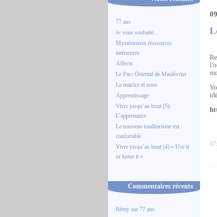
09
77 ans
L
Je vous souhaite...
Mystérieuses ressources
intérieures
Re
Affects
l'
mo
Le Parc Oriental de Maulévrier
La matrice et nous
Vo
id
Apprentissage
Vivre jusqu’au bout (5):
ht
L’apprenance
Le nouveau totalitarisme est
confortable
07:
Vivre jusqu’au bout (4) « Use it
or loose it »
Commentaires récents
Rémy
sur
77 ans