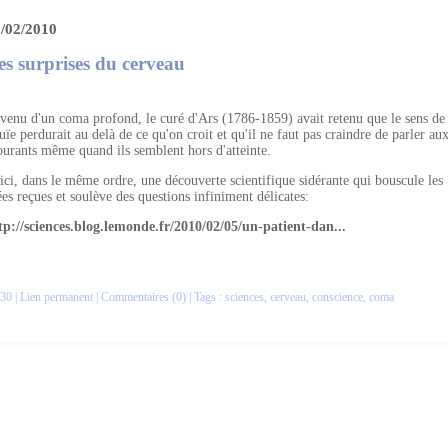
/02/2010
es surprises du cerveau
venu d'un coma profond, le curé d'Ars (1786-1859) avait retenu que le sens de
ouïe perdurait au delà de ce qu'on croit et qu'il ne faut pas craindre de parler au
urants même quand ils semblent hors d'atteinte.
ici, dans le même ordre, une découverte scientifique sidérante qui bouscule les
ées reçues et soulève des questions infiniment délicates:
tp://sciences.blog.lemonde.fr/2010/02/05/un-patient-dan...
30 |
Lien permanent
|
Commentaires (0)
| Tags :
sciences
,
cerveau
,
conscience
,
coma