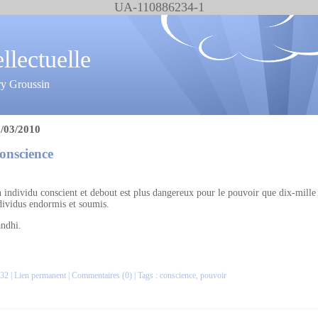
UA-110886234-1
ellectuelle
ry Groussin
/03/2010
onscience
 individu conscient et debout est plus dangereux pour le pouvoir que dix-mille
dividus endormis et soumis.
ndhi.
32 |
Lien permanent
|
Commentaires (0)
| Tags :
conscience
,
pouvoir