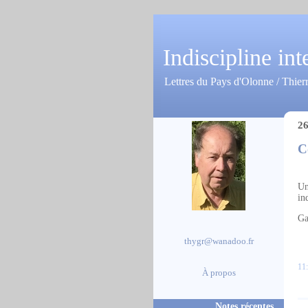
Indiscipline int
Lettres du Pays d'Olonne / Thier
26
C
Un
in
Ga
thygr@wanadoo.fr
11:
À propos
Notes récentes