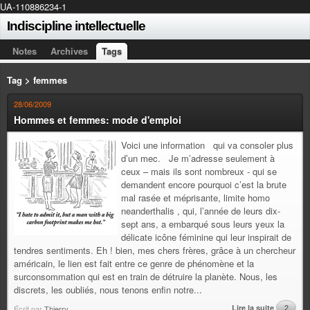
UA-110886234-1
Indiscipline intellectuelle
Notes
Archives
Tags
Tag > femmes
28/06/2009
Hommes et femmes: mode d'emploi
Voici une information qui va consoler plus
d’un mec. Je m’adresse seulement à
ceux – mais ils sont nombreux - qui se
demandent encore pourquoi c’est la brute
mal rasée et méprisante, limite homo
neanderthalis , qui, l’année de leurs dix-
sept ans, a embarqué sous leurs yeux la
délicate icône féminine qui leur inspirait de
tendres sentiments. Eh ! bien, mes chers frères, grâce à un chercheur
américain, le lien est fait entre ce genre de phénomène et la
surconsommation qui est en train de détruire la planète. Nous, les
discrets, les oubliés, nous tenons enfin notre...
Lire la suite
2
Écrit par
Thierry