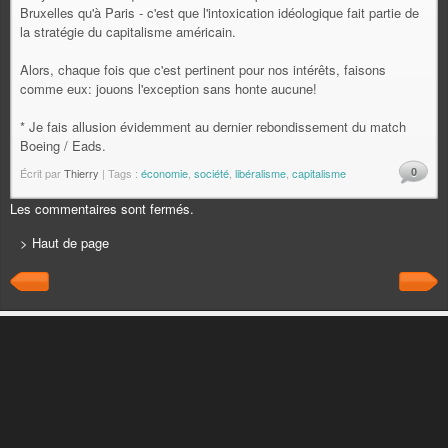
Bruxelles qu'à Paris - c'est que l'intoxication idéologique fait partie de
la stratégie du capitalisme américain.
Alors, chaque fois que c'est pertinent pour nos intérêts, faisons
comme eux: jouons l'exception sans honte aucune!
* Je fais allusion évidemment au dernier rebondissement du match
Boeing / Eads.
0
Écrit par
Thierry
| Tags :
économie
,
société
,
libéralisme
,
capitalisme
Les commentaires sont fermés.
> Haut de page