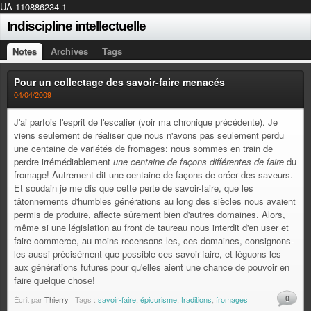
UA-110886234-1
Indiscipline intellectuelle
Notes
Archives
Tags
Pour un collectage des savoir-faire menacés
04/04/2009
J'ai parfois l'esprit de l'escalier (voir ma chronique précédente). Je
viens seulement de réaliser que nous n'avons pas seulement perdu
une centaine de variétés de fromages: nous sommes en train de
perdre irrémédiablement
une centaine de façons différentes de faire
du
fromage! Autrement dit une centaine de façons de créer des saveurs.
Et soudain je me dis que cette perte de savoir-faire, que les
tâtonnements d'humbles générations au long des siècles nous avaient
permis de produire, affecte sûrement bien d'autres domaines. Alors,
même si une législation au front de taureau nous interdit d'en user et
faire commerce, au moins recensons-les, ces domaines, consignons-
les aussi précisément que possible ces savoir-faire, et léguons-les
aux générations futures pour qu'elles aient une chance de pouvoir en
faire quelque chose!
0
Écrit par
Thierry
| Tags :
savoir-faire
,
épicurisme
,
traditions
,
fromages