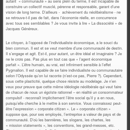
autant « communauté » au sens plein du terme, il est incapable de
construire un collectif musclé, pérenne et responsable, garant d’une
vision de long terme. D’ailleurs - achèvement du néolibéralisme - ne
se retrouve-t-il pas de fait, dans l’économie réelle, en concurrence
avec tous ses semblables ? Je vous invite à lire « La dissociété » de
Jacques Généreux.
Le citoyen, à l’opposé de l’individualiste économique, a le souci du
bien commun. Il est et se veut membre d’une communauté de destin.
Il s’engage et agit. Est-il, pour autant, un être idéal et imaginaire ? Je
ne le crois pas. Pas plus en tout cas que « l’agent économique
parfait ». L’être humain, au vrai, est infiniment sensible à l’effet
Pygmalion. Il est capable de se faire individualiste ou communautaire
selon l’Odyssée qu’on lui raconte (n’est-ce pas, Pierre ?). Cependant,
sous cette plasticité, quelque chose résiste au modelage. Je n’en
veux pour preuve que cette même idéologie néolibérale qui veut faire
de chacun de nous un égoïste rationnel – en réalité un consommateur
compulsif - reconnaît implicitement l’être social qu’il y a en nous,
puisqu’elle cherche à le mettre à son service. Vous connaissez peut-
être l’expression « corporate citizen ». Le « corporate citizen »
suppose que, pour ses employés, l’entreprise a valeur de pays et de
communauté. D’où les bannières, les slogans, les chartes, les
« mission statements », les conventions, les grand-messes, etc.