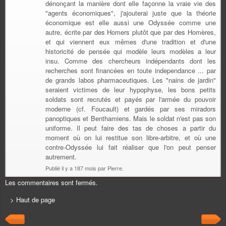
dénonçant la manière dont elle façonne la vraie vie des
"agents économiques", j'ajouterai juste que la théorie
économique est elle aussi une Odyssée comme une
autre, écrite par des Homers plutôt que par des Homères,
et qui viennent eux mêmes d'une tradition et d'une
historicité de pensée qui modèle leurs modèles a leur
insu. Comme des chercheurs indépendants dont les
recherches sont financées en toute independance ... par
de grands labos pharmaceutiques. Les "nains de jardin"
seraient victimes de leur hypophyse, les bons petits
soldats sont recrutés et payés par l'armée du pouvoir
moderne (cf. Foucault) et gardés par ses miradors
panoptiques et Benthamiens. Mais le soldat n'est pas son
uniforme. Il peut faire des tas de choses a partir du
moment où on lui restitue son libre-arbitre, et où une
contre-Odyssée lui fait réaliser que l'on peut penser
autrement.
Publié il y a 187 mois par Pierre.
Les commentaires sont fermés.
> Haut de page