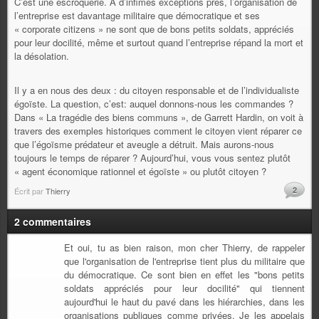
C’est une escroquerie. A d’infimes exceptions près, l’organisation de
l’entreprise est davantage militaire que démocratique et ses
« corporate citizens » ne sont que de bons petits soldats, appréciés
pour leur docilité, même et surtout quand l’entreprise répand la mort et
la désolation.
Il y a en nous des deux : du citoyen responsable et de l’individualiste
égoïste. La question, c’est: auquel donnons-nous les commandes ?
Dans « La tragédie des biens communs », de Garrett Hardin, on voit à
travers des exemples historiques comment le citoyen vient réparer ce
que l’égoïsme prédateur et aveugle a détruit. Mais aurons-nous
toujours le temps de réparer ? Aujourd’hui, vous vous sentez plutôt
« agent économique rationnel et égoïste » ou plutôt citoyen ?
2
Écrit par
Thierry
2 commentaires
Et oui, tu as bien raison, mon cher Thierry, de rappeler
que l'organisation de l'entreprise tient plus du militaire que
du démocratique. Ce sont bien en effet les "bons petits
soldats appréciés pour leur docilité" qui tiennent
aujourd'hui le haut du pavé dans les hiérarchies, dans les
organisations publiques comme privées. Je les appelais