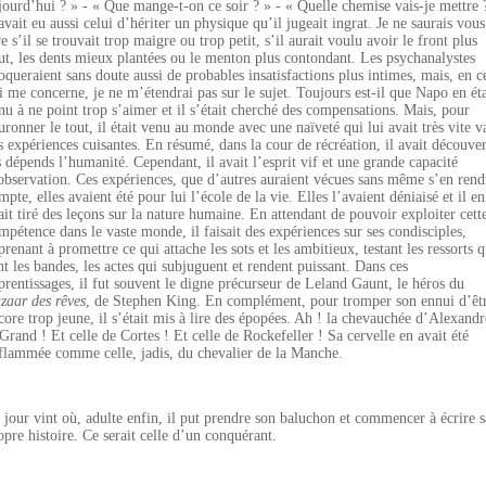
jourd’hui ? » - « Que mange-t-on ce soir ? » - « Quelle chemise vais-je mettre 
 avait eu aussi celui d’hériter un physique qu’il jugeait ingrat. Je ne saurais vous
re s’il se trouvait trop maigre ou trop petit, s’il aurait voulu avoir le front plus
ut, les dents mieux plantées ou le menton plus contondant. Les psychanalystes
oqueraient sans doute aussi de probables insatisfactions plus intimes, mais, en c
i me concerne, je ne m’étendrai pas sur le sujet. Toujours est-il que Napo en éta
nu à ne point trop s’aimer et il s’était cherché des compensations. Mais, pour
uronner le tout, il était venu au monde avec une naïveté qui lui avait très vite v
s expériences cuisantes. En résumé, dans la cour de récréation, il avait découver
s dépends l’humanité. Cependant, il avait l’esprit vif et une grande capacité
observation. Ces expériences, que d’autres auraient vécues sans même s’en rend
mpte, elles avaient été pour lui l’école de la vie. Elles l’avaient déniaisé et il en
ait tiré des leçons sur la nature humaine. En attendant de pouvoir exploiter cett
mpétence dans le vaste monde, il faisait des expériences sur ses condisciples,
prenant à promettre ce qui attache les sots et les ambitieux, testant les ressorts q
nt les bandes, les actes qui subjuguent et rendent puissant. Dans ces
prentissages, il fut souvent le digne précurseur de Leland Gaunt, le héros du
zaar des rêves
, de Stephen King. En complément, pour tromper son ennui d’êt
core trop jeune, il s’était mis à lire des épopées. Ah ! la chevauchée d’Alexandr
 Grand ! Et celle de Cortes ! Et celle de Rockefeller ! Sa cervelle en avait été
flammée comme celle, jadis, du chevalier de la Manche.
 jour vint où, adulte enfin, il put prendre son baluchon et commencer à écrire s
opre histoire. Ce serait celle d’un conquérant.