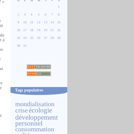
D
L
M
M
J
V
S
? »
1
2
3
4
5
6
7
8
e
9
10
11
12
13
14
15
it
16
17
18
19
20
21
22
alu
23
24
25
26
27
28
29
t à
30
31
re
e
ui
re
e
Tags populaires
mondialisation
écologie
crise
a
développement
personnel
consommation