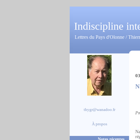
Indiscipline int
Lettres du Pays d'Olonne / Thier
03
N
thygr@wanadoo.fr
Pr
À propos
Na
ré
Notes récentes