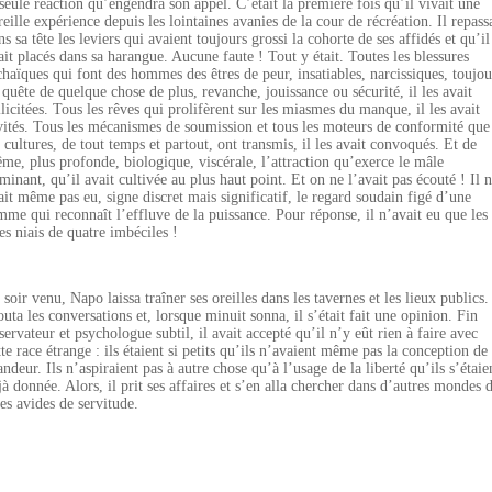
 seule réaction qu’engendra son appel. C’était la première fois qu’il vivait une
reille expérience depuis les lointaines avanies de la cour de récréation. Il repass
ns sa tête les leviers qui avaient toujours grossi la cohorte de ses affidés et qu’il
ait placés dans sa harangue. Aucune faute ! Tout y était. Toutes les blessures
chaïques qui font des hommes des êtres de peur, insatiables, narcissiques, toujou
 quête de quelque chose de plus, revanche, jouissance ou sécurité, il les avait
llicitées. Tous les rêves qui prolifèrent sur les miasmes du manque, il les avait
vités. Tous les mécanismes de soumission et tous les moteurs de conformité que
s cultures, de tout temps et partout, ont transmis, il les avait convoqués. Et de
me, plus profonde, biologique, viscérale, l’attraction qu’exerce le mâle
minant, qu’il avait cultivée au plus haut point. Et on ne l’avait pas écouté ! Il 
ait même pas eu, signe discret mais significatif, le regard soudain figé d’une
mme qui reconnaît l’effluve de la puissance. Pour réponse, il n’avait eu que les
res niais de quatre imbéciles !
 soir venu, Napo laissa traîner ses oreilles dans les tavernes et les lieux publics. 
outa les conversations et, lorsque minuit sonna, il s’était fait une opinion. Fin
servateur et psychologue subtil, il avait accepté qu’il n’y eût rien à faire avec
tte race étrange : ils étaient si petits qu’ils n’avaient même pas la conception de 
andeur. Ils n’aspiraient pas à autre chose qu’à l’usage de la liberté qu’ils s’étaie
jà donnée. Alors, il prit ses affaires et s’en alla chercher dans d’autres mondes 
res avides de servitude.