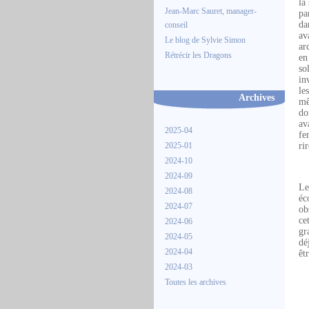
la
Jean-Marc Sauret, manager-
pa
da
conseil
av
Le blog de Sylvie Simon
ar
Rétrécir les Dragons
en
so
in
le
Archives
mê
do
av
2025-04
fe
2025-01
ri
2024-10
2024-09
Le
2024-08
éc
2024-07
ob
ce
2024-06
gr
2024-05
dé
2024-04
êt
2024-03
Toutes les archives