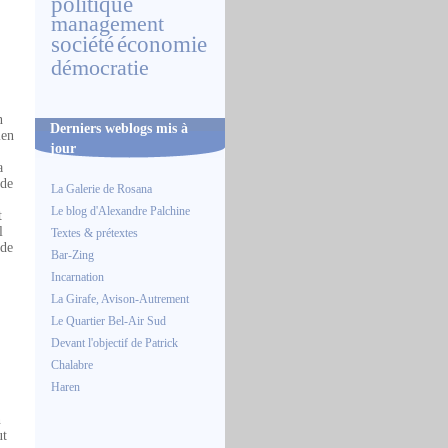
politique
management
société
économie
démocratie
n
Derniers weblogs mis à
ien
jour
a
 de
La Galerie de Rosana
Le blog d'Alexandre Palchine
t
l
Textes & prétextes
 de
Bar-Zing
Incarnation
La Girafe, Avison-Autrement
Le Quartier Bel-Air Sud
Devant l'objectif de Patrick
Chalabre
Haren
n
ut