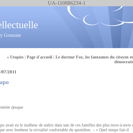
UA-110886234-1
ellectuelle
ry Groussin
« Utopies
|
Page d'accueil
|
Le docteur Fox, les fantasmes du citoyen et
démocrati
/07/2011
apo
emière époque
po avait eu le malheur de naître dans une de ces familles des plus terre-à-terre 
gne avec bonheur la trivialité confortable du quotidien. – « Quel temps fait-il