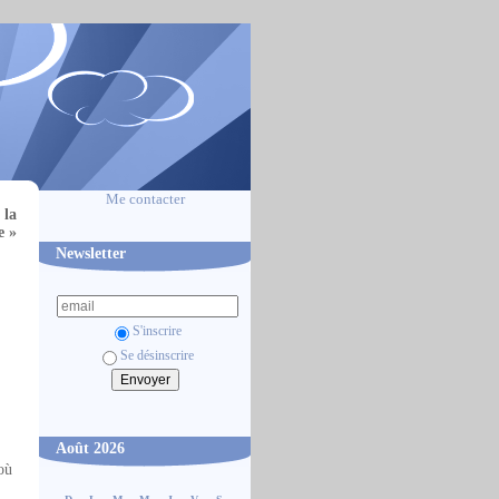
Me contacter
 la
e »
Newsletter
S'inscrire
Se désinscrire
Août 2026
où