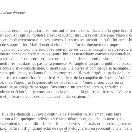
uxième époque
elques décennies plus tard, se trouvant à l’étroit sur sa planète d’origine dont il
ait acquis jusqu’au moindre arpent et surtout jusqu’à la dernière âme, Napo s’e
la visiter discrètement d’autres univers. Il en trouva bientôt un qu’il lui aurait b
u de s’approprier. Mais il était si éloigné que l’acheminement de troupes de
nquête eût été trop onéreux. Il se souvint de ses débuts, lorsqu’il avait recruté s
emière bande de prédateurs – aujourd’hui des maréchaux couverts de dentelles,
ocard et de décorations - et, avec un battement de cœur enthousiaste, décida de
mettre ses pas dans les pas de sa jeunesse. A l’angle d’un jardin public où passai
e foule oisive considérable, il monta sur une pierre et commença sa harangue. I
conta qui il était, ses hauts-faits, les empires qu’il avait érigés, et parla de lui et
n histoire comme Homère parle d’Achille et de la conquête de Troie. « Voilà à
oi, moi, Napo, j’ai la générosité de vous inviter ! Venez à moi, vous aurez
abord le privilège de partager l’aventure d’un grand souverain, infaillible,
derne et éclairé, et je vous promets la grandeur, la gloire, la richesse ! Venez à
i et je ferai de vous des conquérants et des créateurs !»
 flux des chalands qui avait continué de s’écouler paisiblement sans faire
tention à lui, quelques individus s’étaient détachés et, à quelques mètres, ils
observaient sans mot dire. Lorsqu’il eut achevé sa péroraison, ils échangèrent u
gard, partirent d’un grand éclat de rire et s’éloignèrent en secouant la tête. Ce f