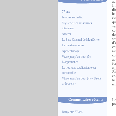
au
Il
di
77 ans
ha
Je vous souhaite...
év
qu
Mystérieuses ressources
ve
intérieures
co
Affects
de
se
Le Parc Oriental de Maulévrier
d’
La matrice et nous
co
Apprentissage
av
co
Vivre jusqu’au bout (5):
ap
L’apprenance
fo
Le nouveau totalitarisme est
ap
Ba
confortable
en
Vivre jusqu’au bout (4) « Use it
le
or loose it »
en
Commentaires récents
Le
pr
Rémy
sur
77 ans