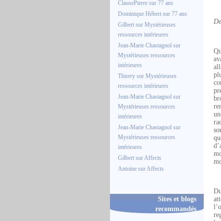
ClausePierre
sur
77 ans
Dominique Hébert
sur
77 ans
De
Gilbert
sur
Mystérieuses
ressources intérieures
Jean-Marie Chastagnol
sur
Qu
Mystérieuses ressources
av
intérieures
al
pl
Thierry
sur
Mystérieuses
co
ressources intérieures
pr
Jean-Marie Chastagnol
sur
br
re
Mystérieuses ressources
un
intérieures
ra
Jean-Marie Chastagnol
sur
so
Mystérieuses ressources
qu
d’
intérieures
mo
Gilbert
sur
Affects
mo
Antoine
sur
Affects
Du
Sites et blogs
at
l’
recommandés
re