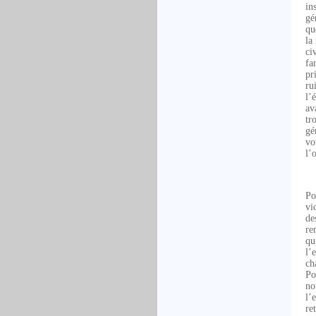
in
gé
qu
la
ci
fa
pr
ru
l’
av
tr
gé
vo
l’
Po
vi
de
re
qu
l’
ch
Po
no
l’
re