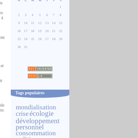
D
L
M
M
J
V
S
le
1
es
2
3
4
5
6
7
8
 à
9
10
11
12
13
14
15
16
17
18
19
20
21
22
ent
23
24
25
26
27
28
29
30
31
et
ir
Tags populaires
ble
mondialisation
ts:
écologie
crise
développement
personnel
consommation