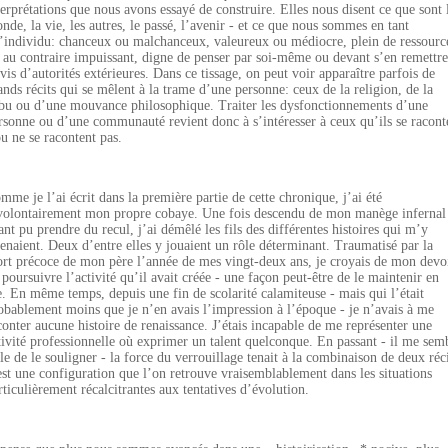
terprétations que nous avons essayé de construire. Elles nous disent ce que sont 
nde, la vie, les autres, le passé, l’avenir - et ce que nous sommes en tant
’individu: chanceux ou malchanceux, valeureux ou médiocre, plein de ressourc
 au contraire impuissant, digne de penser par soi-même ou devant s’en remettre
avis d’autorités extérieures. Dans ce tissage, on peut voir apparaître parfois de
ands récits qui se mêlent à la trame d’une personne: ceux de la religion, de la
ibu ou d’une mouvance philosophique. Traiter les dysfonctionnements d’une
rsonne ou d’une communauté revient donc à s’intéresser à ceux qu’ils se racont
ou ne se racontent pas.
mme je l’ai écrit dans la première partie de cette chronique, j’ai été
volontairement mon propre cobaye. Une fois descendu de mon manège infernal 
ant pu prendre du recul, j’ai démêlé les fils des différentes histoires qui m’y
tenaient. Deux d’entre elles y jouaient un rôle déterminant. Traumatisé par la
rt précoce de mon père l’année de mes vingt-deux ans, je croyais de mon devo
 poursuivre l’activité qu’il avait créée - une façon peut-être de le maintenir en
e. En même temps, depuis une fin de scolarité calamiteuse - mais qui l’était
obablement moins que je n’en avais l’impression à l’époque - je n’avais à me
conter aucune histoire de renaissance. J’étais incapable de me représenter une
tivité professionnelle où exprimer un talent quelconque. En passant - il me sem
ile de le souligner - la force du verrouillage tenait à la combinaison de deux réci
est une configuration que l’on retrouve vraisemblablement dans les situations
rticulièrement récalcitrantes aux tentatives d’évolution.