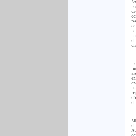
La
pa
ex
co
re
co
pa
mo
de
di
Ho
fo
as
en
en
in
re
d’
de
Mi
du
Ab
co