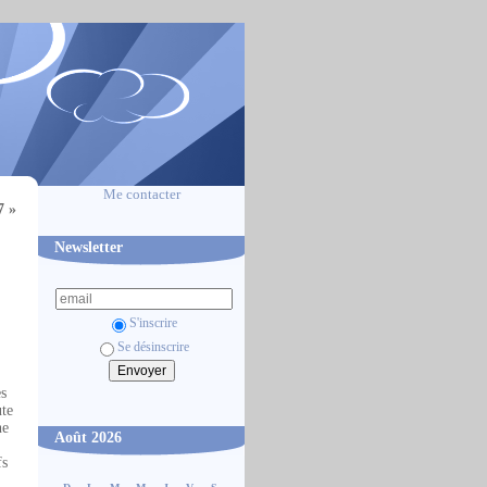
Me contacter
7 »
Newsletter
S'inscrire
Se désinscrire
es
ute
ne
Août 2026
fs