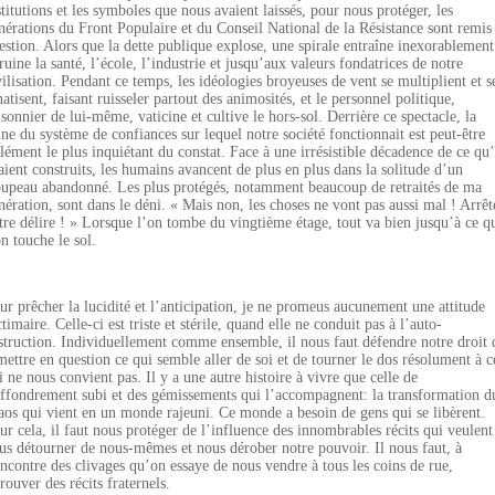
stitutions et les symboles que nous avaient laissés, pour nous protéger, les
nérations du Front Populaire et du Conseil National de la Résistance sont remis
estion. Alors que la dette publique explose, une spirale entraîne inexorablement
 ruine la santé, l’école, l’industrie et jusqu’aux valeurs fondatrices de notre
vilisation. Pendant ce temps, les idéologies broyeuses de vent se multiplient et s
natisent, faisant ruisseler partout des animosités, et le personnel politique,
isonnier de lui-même, vaticine et cultive le hors-sol. Derrière ce spectacle, la
ine du système de confiances sur lequel notre société fonctionnait est peut-être
élément le plus inquiétant du constat. Face à une irrésistible décadence de ce qu’
aient construits, les humains avancent de plus en plus dans la solitude d’un
oupeau abandonné. Les plus protégés, notamment beaucoup de retraités de ma
nération, sont dans le déni. « Mais non, les choses ne vont pas aussi mal ! Arrêt
tre délire ! » Lorsque l’on tombe du vingtième étage, tout va bien jusqu’à ce q
on touche le sol.
ur prêcher la lucidité et l’anticipation, je ne promeus aucunement une attitude
ctimaire. Celle-ci est triste et stérile, quand elle ne conduit pas à l’auto-
struction. Individuellement comme ensemble, il nous faut défendre notre droit 
mettre en question ce qui semble aller de soi et de tourner le dos résolument à c
i ne nous convient pas. Il y a une autre histoire à vivre que celle de
effondrement subi et des gémissements qui l’accompagnent: la transformation d
aos qui vient en un monde rajeuni. Ce monde a besoin de gens qui se libèrent.
ur cela, il faut nous protéger de l’influence des innombrables récits qui veulent
us détourner de nous-mêmes et nous dérober notre pouvoir. Il nous faut, à
encontre des clivages qu’on essaye de nous vendre à tous les coins de rue,
trouver des récits fraternels.