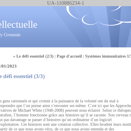
UA-110886234-1
ellectuelle
ry Groussin
« Le défi essentiel (2/3)
|
Page d'accueil
|
Systèmes immunitaires 1/
/01/2023
 défi essentiel (3/3)
s gens rationnels et qui croient à la puissance de la volonté ont du mal à
mprendre que l’on puisse ainsi s’envouter soi-même. C’est ici que les Approch
rratives de Michael White (1948-2008) peuvent nous éclairer. Selon ce thérape
stralien, l’homme fonctionne grâce aux histoires qu’il se raconte. Son cerveau 
ut pas davantage se passer d’histoires qu’un ordinateur d’un logiciel
exploitation. Ces histoires sont une création collective. Elles brodent leurs moti
partir de ce que nous avons vécu, de ce que nous avons entendu et des