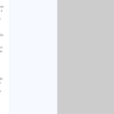
 en
 à
e
ils
ez
ue
de
e
u