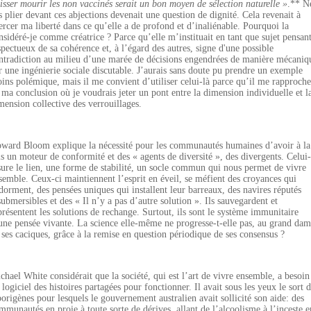
isser mourir les non vaccinés serait un bon moyen de sélection naturelle »
.** N
s plier devant ces abjections devenait une question de dignité. Cela revenait à
ercer ma liberté dans ce qu’elle a de profond et d’inaliénable. Pourquoi la
nsidéré-je comme créatrice ? Parce qu’elle m’instituait en tant que sujet pensant
spectueux de sa cohérence et, à l’égard des autres, signe d'une possible
ntradiction au milieu d’une marée de décisions engendrées de manière mécaniq
r une ingénierie sociale discutable. J’aurais sans doute pu prendre un exemple
ins polémique, mais il me convient d’utiliser celui-là parce qu’il me rapproche
 ma conclusion où je voudrais jeter un pont entre la dimension individuelle et l
mension collective des verrouillages.
ward Bloom explique la nécessité pour les communautés humaines d’avoir à la
is un moteur de conformité et des « agents de diversité », des divergents. Celui-
sure le lien, une forme de stabilité, un socle commun qui nous permet de vivre
semble. Ceux-ci maintiennent l’esprit en éveil, se méfient des croyances qui
dorment, des pensées uniques qui installent leur barreaux, des navires réputés
submersibles et des « Il n’y a pas d’autre solution ». Ils sauvegardent et
présentent les solutions de rechange. Surtout, ils sont le système immunitaire
une pensée vivante. La science elle-même ne progresse-t-elle pas, au grand dam
 ses caciques, grâce à la remise en question périodique de ses consensus ?
chael White considérait que la société, qui est l’art de vivre ensemble, a besoin
 logiciel des histoires partagées pour fonctionner. Il avait sous les yeux le sort 
origènes pour lesquels le gouvernement australien avait sollicité son aide: des
mmunautés en proie à toute sorte de dérives, allant de l’alcoolisme à l’inceste e