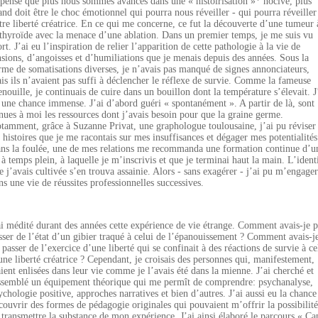
 pense que plus nous sommes avancés dans une « histoirisation »* nocive, plus
and doit être le choc émotionnel qui pourra nous réveiller - qui pourra réveiller
tre liberté créatrice. En ce qui me concerne, ce fut la découverte d’une tumeur 
 thyroïde avec la menace d’une ablation. Dans un premier temps, je me suis vu
rt. J’ai eu l’inspiration de relier l’apparition de cette pathologie à la vie de
nsions, d’angoisses et d’humiliations que je menais depuis des années. Sous la
rme de somatisations diverses, je n’avais pas manqué de signes annonciateurs,
is ils n’avaient pas suffi à déclencher le réflexe de survie. Comme la fameuse
enouille, je continuais de cuire dans un bouillon dont la température s’élevait. J
 une chance immense. J’ai d’abord guéri « spontanément ». A partir de là, sont
nues à moi les ressources dont j’avais besoin pour que la graine germe.
tamment, grâce à Suzanne Privat, une graphologue toulousaine, j’ai pu réviser
s histoires que je me racontais sur mes insuffisances et dégager mes potentialités
ns la foulée, une de mes relations me recommanda une formation continue d’u
 à temps plein, à laquelle je m’inscrivis et que je terminai haut la main. L’ident
e j’avais cultivée s’en trouva assainie. Alors - sans exagérer - j’ai pu m’engager
ns une vie de réussites professionnelles successives.
ai médité durant des années cette expérience de vie étrange. Comment avais-je 
sser de l’état d’un gibier traqué à celui de l’épanouissement ? Comment avais-j
 passer de l’exercice d’une liberté qui se confinait à des réactions de survie à ce
une liberté créatrice ? Cependant, je croisais des personnes qui, manifestement,
aient enlisées dans leur vie comme je l’avais été dans la mienne. J’ai cherché et
ssemblé un équipement théorique qui me permît de comprendre: psychanalyse,
ychologie positive, approches narratives et bien d’autres. J’ai aussi eu la chance
couvrir des formes de pédagogie originales qui pouvaient m’offrir la possibilité
 transmettre la substance de mon expérience. J’ai ainsi élaboré le parcours « Ca