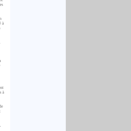
es
n
é à
s
,
a
e
ent
s à
de
x
,