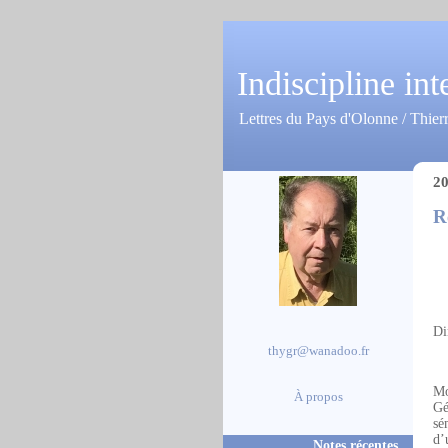
Indiscipline int
Lettres du Pays d'Olonne / Thier
20
R
Di
thygr@wanadoo.fr
Mo
À propos
Gé
sé
d’
Notes récentes