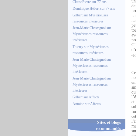
un
ClausePierre
sur
77 ans
de
Dominique Hébert
sur
77 ans
pr
Gilbert
sur
Mystérieuses
na
na
ressources intérieures
pe
Jean-Marie Chastagnol
sur
to
Mystérieuses ressources
av
pr
intérieures
C’
Thierry
sur
Mystérieuses
d’
ressources intérieures
ap
Jean-Marie Chastagnol
sur
Mystérieuses ressources
intérieures
Ce
no
Jean-Marie Chastagnol
sur
en
Mystérieuses ressources
si
intérieures
qu
l’
Gilbert
sur
Affects
et
Antoine
sur
Affects
so
fo
ce
l’
Sites et blogs
mu
recommandés
su
de