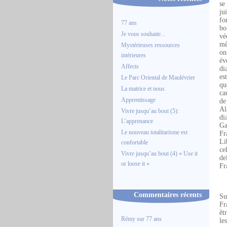
se
ju
fo
77 ans
bo
Je vous souhaite...
vé
mê
Mystérieuses ressources
on
intérieures
év
Affects
di
es
Le Parc Oriental de Maulévrier
qu
La matrice et nous
ca
Apprentissage
de
Al
Vivre jusqu’au bout (5):
di
L’apprenance
Ga
Le nouveau totalitarisme est
Fr
Li
confortable
ce
Vivre jusqu’au bout (4) « Use it
de
or loose it »
Fr
Commentaires récents
Su
Fr
êt
Rémy
sur
77 ans
le