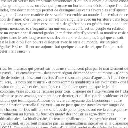
 creuset où verser nos ambitions personnelles et qui nous ouvre à quelque chose
 plus grand que nous, un rêve qui procure un horizon aux décisions que l’on do
endre, une destination qui permet de distinguer les vents favorables et d’ajuster 
vigation. C’est une manière de se vouloir ensemble au monde. Le résultat de ce
tion de l’âme, c’est un peuple en relation singulière avec un territoire dans lequ
ut s’enraciner, se cultiver et se nourrir, de générations en générations, une ident
ujours menacée, et s’organiser un univers concret. C’est un peuple en relation
ec un espace dont il entend garder la maîtrise afin d’y vivre à sa manière et de 
ojeter dans le très long terme sans devoir rendre de comptes à qui que ce soit.
est le lieu d’où l’on pourra dialoguer avec le reste du monde, sur un pied
égalité. Existe-t-il encore aujourd’hui quelque chose de tel, que l’on pourrait
peler «la France» ?
rtes, les menaces qui pèsent sur nous ne s’annoncent plus par le martèlement de
s pavés. Les envahisseurs - dans notre région du monde tout au moins - n’ont p
filé de bottes et ils se sont revêtus d’une rassurante peau d’agneau. A l’abri de c
mulacre, ils nous ont susurré - et nous sommes nombreux à les avoir crus - que 
estion du pouvoir et des frontières est une fausse question, que le jeu de
économie, vraie source de richesse pour tous, dispense de l’intervention de l’Eta
 même se passe avantageusement de ce dernier, et qu’il n’y a de problèmes et de
lutions que techniques. A moins de vivre au royaume des Bisounours - autre
rme de nation virtuelle il est vrai - on ne peut que constater les mensonges de
tte chanson-là. Des milliers de suicides de petits paysans ont été la conséquence
introduction au Kérala du
business model
des industries agro-chimiques
ltinationales. La biodiversité, facteur de résilience de l’écosystème dont notre
rvie dépend, est partout menacée par les monocultures intensives et la dispersio
s OGM. Nos systèmes sociaux, fruits d’un idéal entêté et de siècles de luttes, so