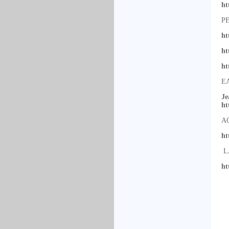
ht
P
ht
ht
ht
E
Je
ht
A
ht
L
ht