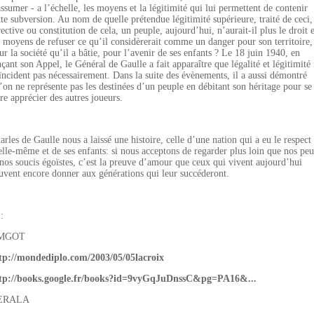
assumer - a l’échelle, les moyens et la légitimité qui lui permettent de contenir
tte subversion. Au nom de quelle prétendue légitimité supérieure, traité de ceci,
rective ou constitution de cela, un peuple, aujourd’hui, n’aurait-il plus le droit e
s moyens de refuser ce qu’il considèrerait comme un danger pour son territoire,
ur la société qu’il a bâtie, pour l’avenir de ses enfants ? Le 18 juin 1940, en
nçant son Appel, le Général de Gaulle a fait apparaître que légalité et légitimité
ïncident pas nécessairement. Dans la suite des évènements, il a aussi démontré
’on ne représente pas les destinées d’un peuple en débitant son héritage pour se
ire apprécier des autres joueurs.
arles de Gaulle nous a laissé une histoire, celle d’une nation qui a eu le respect
elle-même et de ses enfants: si nous acceptons de regarder plus loin que nos peu
 nos soucis égoïstes, c’est la preuve d’amour que ceux qui vivent aujourd’hui
uvent encore donner aux générations qui leur succéderont.
:
MGOT
tp://mondediplo.com/2003/05/05lacroix
tp://books.google.fr/books?id=9vyGqJuDnssC&pg=PA16&...
ERALA