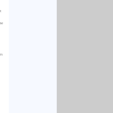
t
 ne
rs