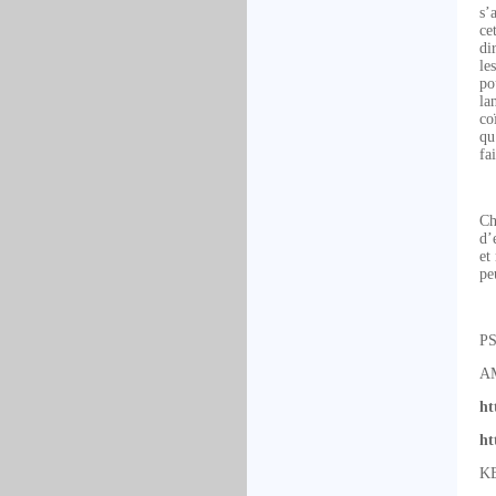
s’
ce
di
le
po
la
co
qu
fa
Ch
d’
et
pe
PS
A
ht
ht
K