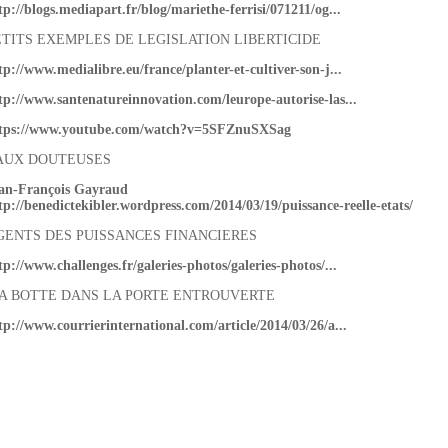
tp://blogs.mediapart.fr/blog/mariethe-ferrisi/071211/og...
ETITS EXEMPLES DE LEGISLATION LIBERTICIDE
tp://www.medialibre.eu/france/planter-et-cultiver-son-j...
tp://www.santenatureinnovation.com/leurope-autorise-las...
tps://www.youtube.com/watch?v=5SFZnuSXSag
AUX DOUTEUSES
an-François Gayraud
tp://benedictekibler.wordpress.com/2014/03/19/puissance-reelle-etats/
GENTS DES PUISSANCES FINANCIERES
tp://www.challenges.fr/galeries-photos/galeries-photos/...
A BOTTE DANS LA PORTE ENTROUVERTE
tp://www.courrierinternational.com/article/2014/03/26/a...