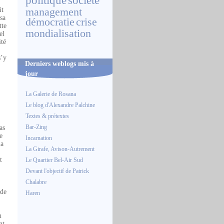
politique
société
it
management
sa
démocratie
crise
tte
mondialisation
el
ité
s’y
Derniers weblogs mis à
jour
La Galerie de Rosana
Le blog d'Alexandre Palchine
Textes & prétextes
Bar-Zing
as
e
Incarnation
la
La Girafe, Avison-Autrement
t
Le Quartier Bel-Air Sud
Devant l'objectif de Patrick
Chalabre
 de
Haren
n
nt