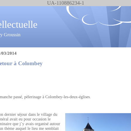
UA-110886234-1
ellectuelle
ry Groussin
/03/2014
etour à Colombey
manche passé, pèlerinage à Colombey-les-deux-églises.
n dernier séjour dans le village du
néral avait eu pour occasion le
minaire que j’y avais organisé autour
un thème auquel le lieu me semblait