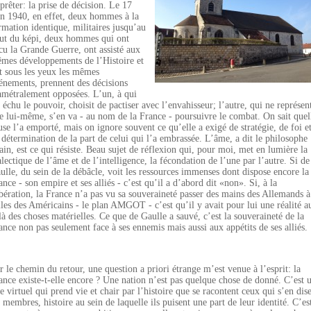
 prêter: la prise de décision. Le 17
in 1940, en effet, deux hommes à la
rmation identique, militaires jusqu’au
ut du képi, deux hommes qui ont
cu la Grande Guerre, ont assisté aux
mes développements de l’Histoire et
t sous les yeux les mêmes
énements, prennent des décisions
amétralement opposées. L’un, à qui
t échu le pouvoir, choisit de pactiser avec l’envahisseur; l’autre, qui ne représen
e lui-même, s’en va - au nom de la France - poursuivre le combat. On sait quel
use l’a emporté, mais on ignore souvent ce qu’elle a exigé de stratégie, de foi e
 détermination de la part de celui qui l’a embrassée. L’âme, a dit le philosophe
ain, est ce qui résiste. Beau sujet de réflexion qui, pour moi, met en lumière la
alectique de l’âme et de l’intelligence, la fécondation de l’une par l’autre. Si de
ulle, du sein de la débâcle, voit les ressources immenses dont dispose encore la
ance - son empire et ses alliés - c’est qu’il a d’abord dit «non». Si, à la
bération, la France n’a pas vu sa souveraineté passer des mains des Allemands à
lles des Américains - le plan AMGOT - c’est qu’il y avait pour lui une réalité a
là des choses matérielles. Ce que de Gaulle a sauvé, c’est la souveraineté de la
ance non pas seulement face à ses ennemis mais aussi aux appétits de ses alliés.
r le chemin du retour, une question a priori étrange m’est venue à l’esprit: la
ance existe-t-elle encore ? Une nation n’est pas quelque chose de donné. C’est 
re virtuel qui prend vie et chair par l’histoire que se racontent ceux qui s’en dis
s membres, histoire au sein de laquelle ils puisent une part de leur identité. C’es