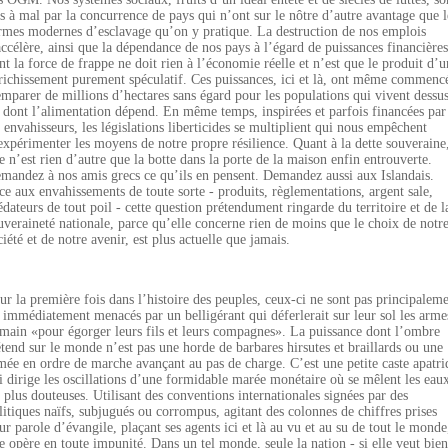
s à mal par la concurrence de pays qui n’ont sur le nôtre d’autre avantage que l
rmes modernes d’esclavage qu’on y pratique. La destruction de nos emplois
accélère, ainsi que la dépendance de nos pays à l’égard de puissances financières
nt la force de frappe ne doit rien à l’économie réelle et n’est que le produit d’u
richissement purement spéculatif. Ces puissances, ici et là, ont même commenc
emparer de millions d’hectares sans égard pour les populations qui vivent dessu
 dont l’alimentation dépend. En même temps, inspirées et parfois financées par
s envahisseurs, les législations liberticides se multiplient qui nous empêchent
expérimenter les moyens de notre propre résilience. Quant à la dette souveraine
le n’est rien d’autre que la botte dans la porte de la maison enfin entrouverte.
mandez à nos amis grecs ce qu’ils en pensent. Demandez aussi aux Islandais.
ce aux envahissements de toute sorte - produits, règlementations, argent sale,
édateurs de tout poil - cette question prétendument ringarde du territoire et de l
uveraineté nationale, parce qu’elle concerne rien de moins que le choix de notr
ciété et de notre avenir, est plus actuelle que jamais.
ur la première fois dans l’histoire des peuples, ceux-ci ne sont pas principalem
 immédiatement menacés par un belligérant qui déferlerait sur leur sol les arme
 main «pour égorger leurs fils et leurs compagnes». La puissance dont l’ombre
étend sur le monde n’est pas une horde de barbares hirsutes et braillards ou une
mée en ordre de marche avançant au pas de charge. C’est une petite caste apatri
i dirige les oscillations d’une formidable marée monétaire où se mêlent les eau
s plus douteuses. Utilisant des conventions internationales signées par des
litiques naïfs, subjugués ou corrompus, agitant des colonnes de chiffres prises
ur parole d’évangile, plaçant ses agents ici et là au vu et au su de tout le monde
le opère en toute impunité. Dans un tel monde, seule la nation - si elle veut bien