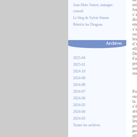
mi
Jean-Marc Sauret, manager-
fo
conseil
s’
Le blog de Sylvie Simon
do
en
Rétrécir les Dragons
s’
ou
le
Archives
d’
el
De
2025-04
Fa
pr
2025-01
so
2024-10
so
2024-09
2024-08
2024-07
Po
ou
2024-06
la
2024-05
s’
ar
2024-04
qu
2024-03
le
Toutes les archives
po
po
el