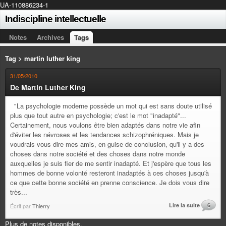
UA-110886234-1
Indiscipline intellectuelle
Notes
Archives
Tags
Tag > martin luther king
31/05/2010
De Martin Luther King
"La psychologie moderne possède un mot qui est sans doute utilisé
plus que tout autre en psychologie; c'est le mot "inadapté"...
Certainement, nous voulons être bien adaptés dans notre vie afin
d'éviter les névroses et les tendances schizophréniques. Mais je
voudrais vous dire mes amis, en guise de conclusion, qu'il y a des
choses dans notre société et des choses dans notre monde
auxquelles je suis fier de me sentir inadapté. Et j'espère que tous les
hommes de bonne volonté resteront inadaptés à ces choses jusqu'à
ce que cette bonne société en prenne conscience. Je dois vous dire
très...
Lire la suite
6
Écrit par
Thierry
Plus de notes disponibles.