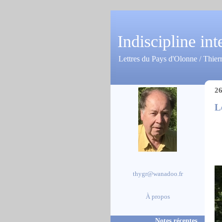
Indiscipline int
Lettres du Pays d'Olonne / Thier
26
L
thygr@wanadoo.fr
À propos
Notes récentes