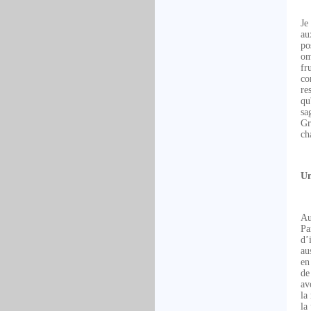
Je
au
po
om
fr
co
re
qu
sa
Gr
ch
Un
Au
Pa
d’
au
en
de
av
la
la