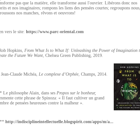
ansforme pas que la matière, elle transforme aussi l'ouvrier. Libérons donc nos
prits et nos imaginaires; rompons les liens des pensées courtes; regroupons nous
troussons nos manches, rêvons et oeuvrons!
en vers le site:
https://www.parc-oriental.com
Rob Hopkins,
From What Is to What If: Unleashing the Power of Imagination 
eate the Future We Want
, Chelsea Green Publishing, 2019.
 Jean-Claude Michéa,
Le complexe d’Orphée
, Champs, 2014.
* Le philosophe Alain, dans ses
Propos sur le bonheur,
mmente cette phrase de Spinoza: « Il faut cultiver un grand
mbre de pensées heureuses contre la malheur ».
***
http://indisciplineintellectuelle.blogspirit.com/apps/m/a...