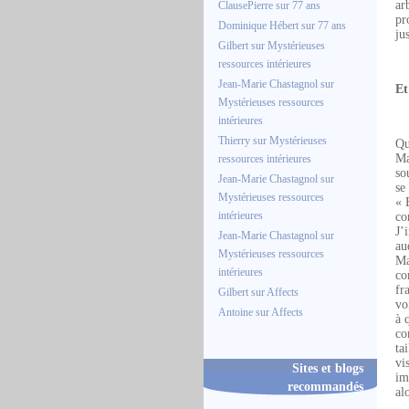
ar
ClausePierre
sur
77 ans
pr
Dominique Hébert
sur
77 ans
ju
Gilbert
sur
Mystérieuses
ressources intérieures
Jean-Marie Chastagnol
sur
Et
Mystérieuses ressources
intérieures
Thierry
sur
Mystérieuses
Qu
Ma
ressources intérieures
so
Jean-Marie Chastagnol
sur
se
Mystérieuses ressources
« 
intérieures
co
J’
Jean-Marie Chastagnol
sur
au
Mystérieuses ressources
Ma
intérieures
co
fr
Gilbert
sur
Affects
vo
Antoine
sur
Affects
à 
co
ta
vi
Sites et blogs
im
recommandés
al