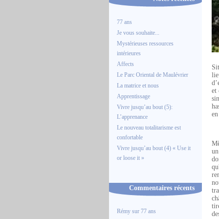
77 ans
Je vous souhaite...
Mystérieuses ressources
intérieures
Affects
Si
Le Parc Oriental de Maulévrier
li
d’
La matrice et nous
et
Apprentissage
si
ha
Vivre jusqu’au bout (5):
en
L’apprenance
Le nouveau totalitarisme est
confortable
Mê
Vivre jusqu’au bout (4) « Use it
un
or loose it »
do
qu
re
no
Commentaires récents
tr
ch
ti
Rémy
sur
77 ans
de