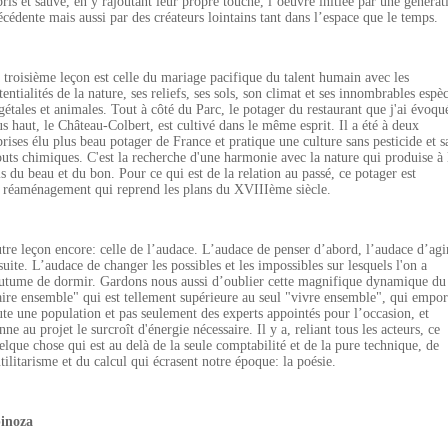
pris et sauvé, en y rajoutant leur propre touche, l’oeuvre initiée par une générat
écédente mais aussi par des créateurs lointains tant dans l’espace que le temps.
 troisième leçon est celle du mariage pacifique du talent humain avec les
tentialités de la nature, ses reliefs, ses sols, son climat et ses innombrables espè
gétales et animales. Tout à côté du Parc, le potager du restaurant que j'ai évoqu
us haut, le Château-Colbert, est cultivé dans le même esprit. Il a été à deux
prises élu plus beau potager de France et pratique une culture sans pesticide et s
outs chimiques. C'est la recherche d'une harmonie avec la nature qui produise à 
is du beau et du bon. Pour ce qui est de la relation au passé, ce potager est
n
réaménagement qui reprend les plans du XVIIIème siècle.
tre leçon encore: celle de l’audace. L’audace de penser d’abord, l’audace d’agi
suite. L’audace de changer les possibles et les impossibles sur lesquels l'on a
utume de dormir. Gardons nous aussi d’oublier cette magnifique dynamique du
aire ensemble" qui est tellement supérieure au seul "vivre ensemble", qui empor
ute une population et pas seulement des experts appointés pour l’occasion, et
nne au projet le surcroît d'énergie nécessaire. Il y a, reliant tous les acteurs, ce
elque chose qui est au delà de la seule comptabilité et de la pure technique, de
utilitarisme et du calcul qui écrasent notre époque: la poésie.
inoza