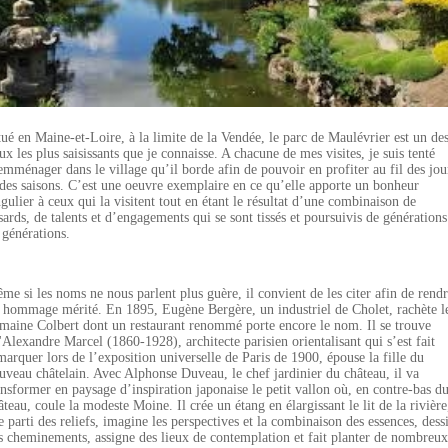
tué en Maine-et-Loire, à la limite de la Vendée, le parc de Maulévrier est un de
eux les plus saisissants que je connaisse. A chacune de mes visites, je suis tenté
emménager dans le village qu’il borde afin de pouvoir en profiter au fil des jou
 des saisons. C’est une oeuvre exemplaire en ce qu’elle apporte un bonheur
ngulier à ceux qui la visitent tout en étant le résultat d’une combinaison de
sards, de talents et d’engagements qui se sont tissés et poursuivis de générations
 générations.
me si les noms ne nous parlent plus guère, il convient de les citer afin de rend
 hommage mérité. En 1895, Eugène Bergère, un industriel de Cholet, rachète l
maine Colbert dont un restaurant renommé porte encore le nom. Il se trouve
'Alexandre Marcel (1860-1928), architecte parisien orientalisant qui s’est fait
marquer lors de l’exposition universelle de Paris de 1900, épouse la fille du
uveau châtelain. Avec Alphonse Duveau, le chef jardinier du château, il va
ansformer en paysage d’inspiration japonaise le petit vallon où, en contre-bas d
âteau, coule la modeste Moine. Il crée un étang en élargissant le lit de la rivière
re parti des reliefs, imagine les perspectives et la combinaison des essences, dess
s cheminements, assigne des lieux de contemplation et fait planter de nombreux