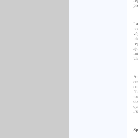
re
pr
La
po
vé
pl
re
aj
fo
u
Au
en
co
"f
to
do
qu
l’
Sp