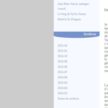
Jean-Marc Sauret, manager-
conseil
Un
Le blog de Sylvie Simon
Rétrécir les Dragons
Je
ép
ur
Archives
de
Va
c’
2025-04
qu
2025-01
ce
gé
2024-10
la
2024-09
gé
2024-08
vi
so
2024-07
2024-06
2024-05
La
2024-04
d’
pa
2024-03
do
Toutes les archives
au
qu