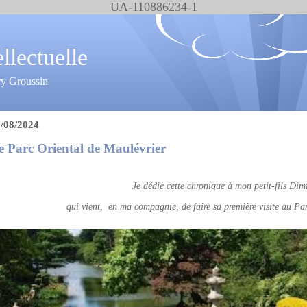
UA-110886234-1
ellectuelle
ry Groussin
/08/2024
e Parc Oriental de Maulévrier
Je dédie cette chronique à mon petit-fils Dimi
qui vient, en ma compagnie, de faire sa première visite au Pa