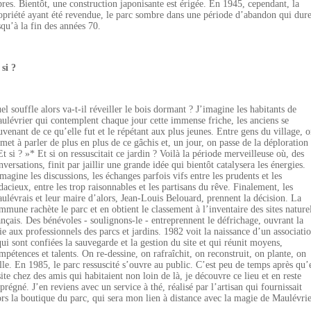
bres. Bientôt, une construction japonisante est érigée. En 1945, cependant, la
opriété ayant été revendue, le parc sombre dans une période d’abandon qui dur
squ’à la fin des années 70.
 si ?
el souffle alors va-t-il réveiller le bois dormant ? J’imagine les habitants de
ulévrier qui contemplent chaque jour cette immense friche, les anciens se
uvenant de ce qu’elle fut et le répétant aux plus jeunes. Entre gens du village, 
 met à parler de plus en plus de ce gâchis et, un jour, on passe de la déploration
Et si ? »* Et si on ressuscitait ce jardin ? Voilà la période merveilleuse où, des
nversations, finit par jaillir une grande idée qui bientôt catalysera les énergies.
imagine les discussions, les échanges parfois vifs entre les prudents et les
dacieux, entre les trop raisonnables et les partisans du rêve. Finalement, les
ulévrais et leur maire d’alors, Jean-Louis Belouard, prennent la décision. La
mmune rachète le parc et en obtient le classement à l’inventaire des sites nature
ançais. Des bénévoles - soulignons-le - entreprennent le défrichage, ouvrant la
ie aux professionnels des parcs et jardins. 1982 voit la naissance d’un associati
qui sont confiées la sauvegarde et la gestion du site et qui réunit moyens,
mpétences et talents. On re-dessine, on rafraîchit, on reconstruit, on plante, on
ille. En 1985, le parc ressuscité s’ouvre au public. C’est peu de temps après qu’
site chez des amis qui habitaient non loin de là, je découvre ce lieu et en reste
prégné. J’en reviens avec un service à thé, réalisé par l’artisan qui fournissait
ors la boutique du parc, qui sera mon lien à distance avec la magie de Maulévrie