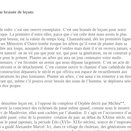
e brassée de leçons
 le redis: c’est une oeuvre exemplaire. C’est une brassée de leçons pour notre
oque. La première d’entre elles, parce que c’est celle dont nous avons le plus
gent besoin, est la valeur du temps long. Chateaubriand, dès les premières ligne
 ses Mémoires d’Outre-tombe évoque les arbres qu’il vient de planter dans sa
llée aux loups, auxquels il donne de l’ombre mais dont il n’en recevra jamais, e
est naturel: on ne vit pas que pour soi, que pour sa génération, on ne construit p
e pour le présent. Planter un arbre qui sera un jour centenaire voire multi-
ntenaire, c’est féconder un avenir qui nous dépasse largement. C’est un acte de
nérosité et de détachement. C’est comme ouvrir le chantier d’une cathédrale do
 construction dépassera le siècle et qui offrira son espace de recueillement aux
nérations les plus lointaines. Planter un arbre, c’est aussi s’en remettre à un être
vant qui, même s’il pourra avoir besoin des soins de l’homme, se déploiera sel
n être propre.
 deuxième leçon est, à l'opposé du complexe d’Orphée décrit par Michéa**,
avoir la conscience des richesses du passé même quand, comme nous le montre 
rc de Maulévrier, elles sont cachées par l’abandon. Il s’agit en l’occurrence d’u
uble passé, celui de la première
création du parc au début du XXème siècle, m
ssi le passé japonais, la période Edo (XVIe- XIXe siècles), source de l’inspirati
i a guidé Alexandre Marcel. Ici, dans ce village du choletais, des générations on