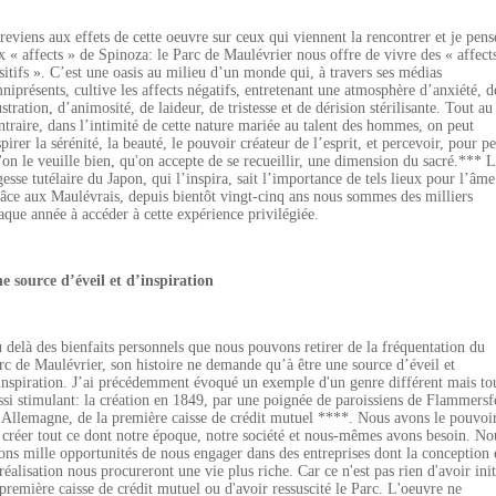
 reviens aux effets de cette oeuvre sur ceux qui viennent la rencontrer et je pens
x « affects » de Spinoza: le Parc de Maulévrier nous offre de vivre des « affect
sitifs ». C’est une oasis au milieu d’un monde qui, à travers ses médias
niprésents, cultive les affects négatifs, entretenant une atmosphère d’anxiété, d
ustration, d’animosité, de laideur, de tristesse et de dérision stérilisante. Tout au
ntraire, dans l’intimité de cette nature mariée au talent des hommes, on peut
spirer la sérénité, la beauté, le pouvoir créateur de l’esprit, et percevoir, pour p
'on le veuille bien, qu'on accepte de se recueillir, une dimension du sacré.*** 
gesse tutélaire du Japon, qui l’inspira, sait l’importance de tels lieux pour l’âme
âce aux Maulévrais, depuis bientôt vingt-cinq ans nous sommes des milliers
aque année à accéder à cette expérience privilégiée.
e source d’éveil et d’inspiration
 delà des bienfaits personnels que nous pouvons retirer de la fréquentation du
rc de Maulévrier, son histoire ne demande qu’à être une source d’éveil et
inspiration. J’ai précédemment évoqué un exemple d'un genre différent mais to
ssi stimulant: la création en 1849, par une poignée de paroissiens de Flammersf
 Allemagne, de la première caisse de crédit mutuel ****. Nous avons le pouvoi
 créer tout ce dont notre époque, notre société et nous-mêmes avons besoin. No
ons mille opportunités de nous engager dans des entreprises dont la conception 
 réalisation nous procureront une vie plus riche. Car ce n'est pas rien d'avoir init
 première caisse de crédit mutuel ou d'avoir ressuscité le Parc. L'oeuvre ne