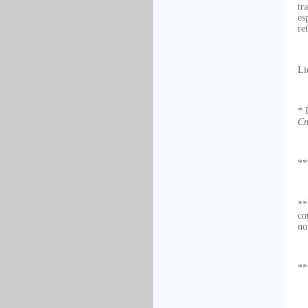
tr
es
re
Li
* 
Cr
**
**
co
no
*