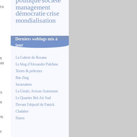
politique
société
management
era
démocratie
crise
mondialisation
Derniers weblogs mis à
jour
La Galerie de Rosana
on
 au
Le blog d'Alexandre Palchine
Textes & prétextes
Bar-Zing
Incarnation
La Girafe, Avison-Autrement
ls
Le Quartier Bel-Air Sud
on
Devant l'objectif de Patrick
Chalabre
en
Haren
r.