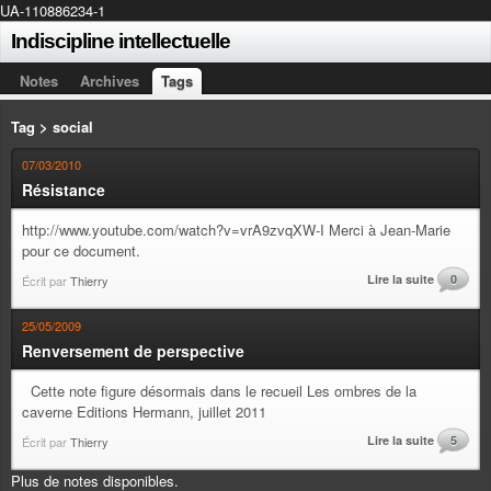
UA-110886234-1
Indiscipline intellectuelle
Notes
Archives
Tags
Tag > social
07/03/2010
Résistance
http://www.youtube.com/watch?v=vrA9zvqXW-I Merci à Jean-Marie
pour ce document.
Lire la suite
0
Écrit par
Thierry
25/05/2009
Renversement de perspective
Cette note figure désormais dans le recueil Les ombres de la
caverne Editions Hermann, juillet 2011
Lire la suite
5
Écrit par
Thierry
Plus de notes disponibles.