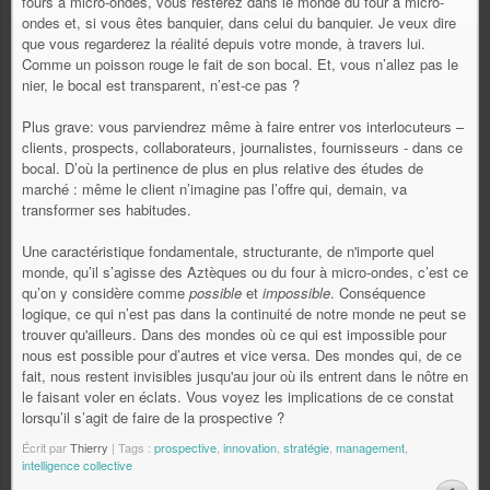
fours à micro-ondes, vous resterez dans le monde du four à micro-
ondes et, si vous êtes banquier, dans celui du banquier. Je veux dire
que vous regarderez la réalité depuis votre monde, à travers lui.
Comme un poisson rouge le fait de son bocal. Et, vous n’allez pas le
nier, le bocal est transparent, n’est-ce pas ?
Plus grave: vous parviendrez même à faire entrer vos interlocuteurs –
clients, prospects, collaborateurs, journalistes, fournisseurs - dans ce
bocal. D’où la pertinence de plus en plus relative des études de
marché : même le client n’imagine pas l’offre qui, demain, va
transformer ses habitudes.
Une caractéristique fondamentale, structurante, de n'importe quel
monde, qu’il s’agisse des Aztèques ou du four à micro-ondes, c’est ce
qu’on y considère comme
possible
et
impossible
. Conséquence
logique, ce qui n’est pas dans la continuité de notre monde ne peut se
trouver qu'ailleurs. Dans des mondes où ce qui est impossible pour
nous est possible pour d’autres et vice versa. Des mondes qui, de ce
fait, nous restent invisibles jusqu'au jour où ils entrent dans le nôtre en
le faisant voler en éclats. Vous voyez les implications de ce constat
lorsqu’il s’agit de faire de la prospective ?
Écrit par
Thierry
| Tags :
prospective
,
innovation
,
stratégie
,
management
,
intelligence collective