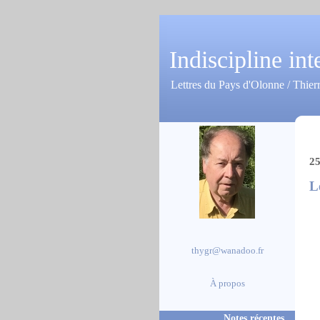
Indiscipline int
Lettres du Pays d'Olonne / Thier
25
L
thygr@wanadoo.fr
À propos
Notes récentes