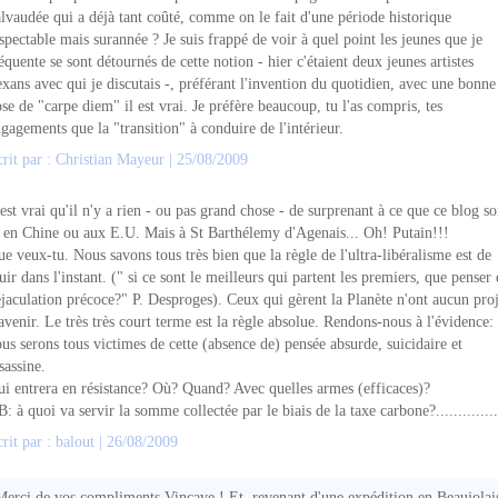
lvaudée qui a déjà tant coûté, comme on le fait d'une période historique
spectable mais surannée ? Je suis frappé de voir à quel point les jeunes que je
équente se sont détournés de cette notion - hier c'étaient deux jeunes artistes
xans avec qui je discutais -, préférant l'invention du quotidien, avec une bonne
se de "carpe diem" il est vrai. Je préfère beaucoup, tu l'as compris, tes
gagements que la "transition" à conduire de l'intérieur.
rit par : Christian Mayeur | 25/08/2009
est vrai qu'il n'y a rien - ou pas grand chose - de surprenant à ce que ce blog so
 en Chine ou aux E.U. Mais à St Barthélemy d'Agenais... Oh! Putain!!!
e veux-tu. Nous savons tous très bien que la règle de l'ultra-libéralisme est de
uir dans l'instant. (" si ce sont le meilleurs qui partent les premiers, que penser
éjaculation précoce?" P. Desproges). Ceux qui gèrent la Planète n'ont aucun proj
avenir. Le très très court terme est la règle absolue. Rendons-nous à l'évidence:
us serons tous victimes de cette (absence de) pensée absurde, suicidaire et
sassine.
i entrera en résistance? Où? Quand? Avec quelles armes (efficaces)?
: à quoi va servir la somme collectée par le biais de la taxe carbone?..............
rit par : balout | 26/08/2009
Merci de vos compliments Vincave.! Et, revenant d'une expédition en Beaujolai