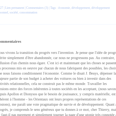
27 |
Lien permanent
|
Commentaires (3)
| Tags :
économie
,
développement
,
développement
rsonnel
,
société
,
consommation
ommentaires
us vivons la transition du progrès vers l'invention. Je pense que l'idée de progr
rite simplement d'être abandonnée, car nous ne progressons pas. Au contraire,
illusion d'un chemin nous égare. C'est ici et maintenant que les choses se passent
s processus mis en oeuvre par chacun de nous fabriquent des possibles, les choi
e nous faisons conditionnent l'économie. Comme le disait J. Beuys, dépenser l
jeure partie de son budget à acheter des voitures ou bien à investir dans des
tivités relationnelles, cela ne construit pas le même monde. Travailler les
nsions entre des forces inhérentes à toutes sociétés en les acceptant, (nous savon
puis Apollon et Dionysos que le besoin de jouissance, y compris matérielle, est
hérent à l'homme - les Orientaux ont leurs propres représentations de ces
nsions), me paraît une voie pragmatique de survie et de développement. Quant 
ogrès, je comprends le sens généreux que tu donnes à ce mot, cher Thierry, ma
 faut-il pas purement et simplement tourner la page d'une utopie très connotée 