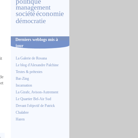
politique
management
société
économie
démocratie
Derniers weblogs mis à
jour
it
La Galerie de Rosana
Le blog d'Alexandre Palchine
Textes & prétextes
 de
Bar-Zing
et
Incarnation
La Girafe, Avison-Autrement
Le Quartier Bel-Air Sud
Devant l'objectif de Patrick
Chalabre
Haren
s