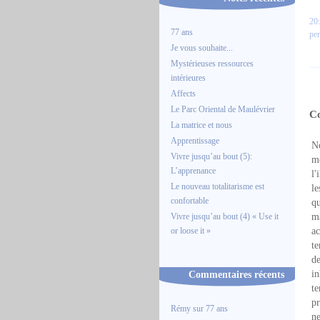
20:
77 ans
pe
Je vous souhaite...
Mystérieuses ressources
intérieures
Affects
Le Parc Oriental de Maulévrier
C
La matrice et nous
Apprentissage
No
Vivre jusqu’au bout (5):
mé
L’apprenance
l'
Le nouveau totalitarisme est
le
confortable
qu
Vivre jusqu’au bout (4) « Use it
ma
or loose it »
ac
te
de
Commentaires récents
in
te
pr
Rémy
sur
77 ans
ne