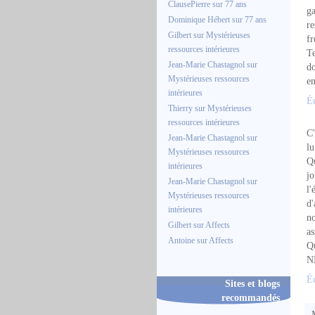
ClausePierre
sur
77 ans
ga
Dominique Hébert
sur
77 ans
re
Gilbert
sur
Mystérieuses
fr
ressources intérieures
Te
Jean-Marie Chastagnol
sur
do
Mystérieuses ressources
en
intérieures
Éc
Thierry
sur
Mystérieuses
ressources intérieures
C'
Jean-Marie Chastagnol
sur
lu
Mystérieuses ressources
Qu
intérieures
jo
Jean-Marie Chastagnol
sur
l'
Mystérieuses ressources
d'
intérieures
no
Gilbert
sur
Affects
as
Antoine
sur
Affects
Qu
NB
Éc
Sites et blogs
recommandés