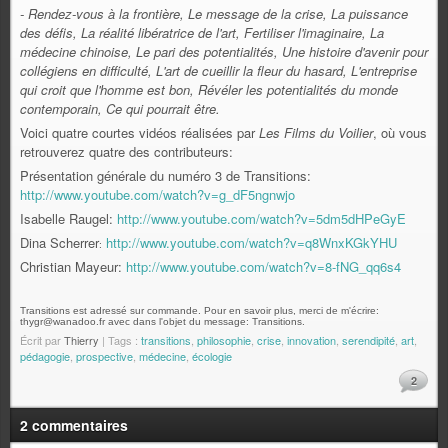
- Rendez-vous à la frontière, Le message de la crise, La puissance
des défis, La réalité libératrice de l'art, Fertiliser l'imaginaire, La
médecine chinoise, Le pari des potentialités, Une histoire d'avenir pour
collégiens en difficulté, L'art de cueillir la fleur du hasard, L'entreprise
qui croit que l'homme est bon, Révéler les potentialités du monde
contemporain, Ce qui pourrait être.
Voici quatre courtes vidéos réalisées par
Les Films du Voilier
, où vous
retrouverez quatre des contributeurs:
Présentation générale du numéro 3 de Transitions:
http://www.youtube.com/watch?v=g_dF5ngnwjo
Isabelle Raugel:
http://www.youtube.com/watch?v=5dm5dHPeGyE
Dina Scherrer
http://www.youtube.com/watch?v=q8WnxKGkYHU
:
Christian Mayeur:
http://www.youtube.com/watch?v=8-fNG_qq6s4
Transitions est adressé sur commande. Pour en savoir plus, merci de m'écrire:
thygr@wanadoo.fr avec dans l'objet du message: Transitions.
Écrit par
Thierry
| Tags :
transitions
,
philosophie
,
crise
,
innovation
,
serendipité
,
art
,
pédagogie
,
prospective
,
médecine
,
écologie
2
2 commentaires