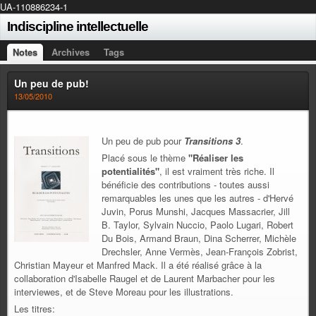
UA-110886234-1
Indiscipline intellectuelle
Notes
Archives
Tags
Un peu de pub!
13/05/2010
Un peu de pub pour
Transitions 3
.
Placé sous le thème
"Réaliser les
potentialités"
, il est vraiment très riche. Il
bénéficie des contributions - toutes aussi
remarquables les unes que les autres - d'Hervé
Juvin, Porus Munshi, Jacques Massacrier, Jill
B. Taylor, Sylvain Nuccio, Paolo Lugari, Robert
Du Bois, Armand Braun, Dina Scherrer, Michèle
Drechsler, Anne Vermès, Jean-François Zobrist,
Christian Mayeur et Manfred Mack. Il a été réalisé grâce à la
collaboration d'Isabelle Raugel et de Laurent Marbacher pour les
interviewes, et de Steve Moreau pour les illustrations.
Les titres: