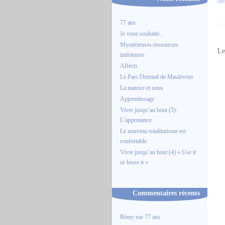
tam
77 ans
Je vous souhaite...
Mystérieuses ressources
Le
intérieures
Affects
Le Parc Oriental de Maulévrier
La matrice et nous
Apprentissage
Vivre jusqu’au bout (5):
L’apprenance
Le nouveau totalitarisme est
confortable
Vivre jusqu’au bout (4) « Use it
or loose it »
Commentaires récents
Rémy
sur
77 ans