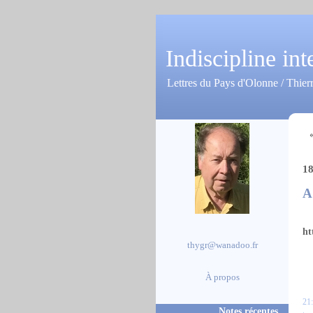
Indiscipline int
Lettres du Pays d'Olonne / Thier
18
A
ht
thygr@wanadoo.fr
À propos
21:
Notes récentes