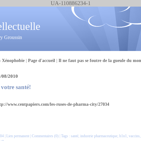
UA-110886234-1
ellectuelle
ry Groussin
« Xénophobie
|
Page d'accueil
|
Il ne faut pas se foutre de la gueule du mo
/08/2010
 votre santé!
tp://www.centpapiers.com/les-ruses-de-pharma-city/27034
04 |
Lien permanent
|
Commentaires (0)
| Tags :
santé
,
industrie pharmaceutique
,
h1n1
,
vaccins
,