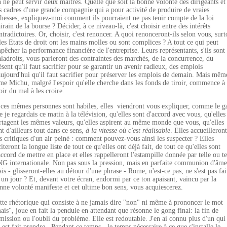
 ne peut servir deux maîtres. Quelle que soit la bonne volonté des dirigeants et
s cadres d'une grande compagnie qui a pour activité de produire de vraies
chesses, expliquez-moi comment ils pourraient ne pas tenir compte de la loi
airain de la bourse ? Décider, à ce niveau-là, c'est choisir entre des intérêts
ntradictoires. Or, choisir, c'est renoncer. A quoi renonceront-ils selon vous, surt
 les Etats de droit ont les mains molles ou sont complices ? A tout ce qui peut
pêcher la performance financière de l'entreprise. Leurs représentants, s'ils sont
ladroits, vous parleront des contraintes des marchés, de la concurrence, du
ésent qu'il faut sacrifier pour se garantir un avenir radieux, des emplois
aujourd'hui qu'il faut sacrifier pour préserver les emplois de demain. Mais mêm
e Michu, malgré l'espoir qu'elle cherche dans les fonds de tiroir, commence à
oir du mal à les croire.
 ces mêmes personnes sont habiles, elles viendront vous expliquer, comme le g
e je regardais ce matin à la télévision, qu'elles sont d'accord avec vous, qu'elles
rtagent les mêmes valeurs, qu'elles aspirent au même monde que vous, qu'elles
nt d'ailleurs tout dans ce sens,
à la vitesse où c'est réalisable
. Elles accueilleront
s critiques d'un air peiné : comment pouvez-vous ainsi les suspecter ? Elles
citeront la longue liste de tout ce qu'elles ont déjà fait, de tout ce qu'elles sont
accord de mettre en place et elles rappelleront l'estampille donnée par telle ou te
G internationale. Non pas sous la pression, mais en parfaite communion d'âme
is - glisseront-elles au détour d'une phrase - Rome, n'est-ce pas, ne s'est pas fai
 un jour ? Et, devant votre écran, endormi par ce ton apaisant, vaincu par la
nne volonté manifeste et cet ultime bon sens, vous acquiescerez.
tte rhétorique qui consiste à ne jamais dire "non" ni même à prononcer le mot
ais", joue en fait la pendule en attendant que résonne le gong final: la fin de
émission ou l'oubli du problème. Elle est redoutable. J'en ai connu plus d'un qui
y est fait prendre. Pendant ce temps - le temps nécessaire à ce que s'installe le