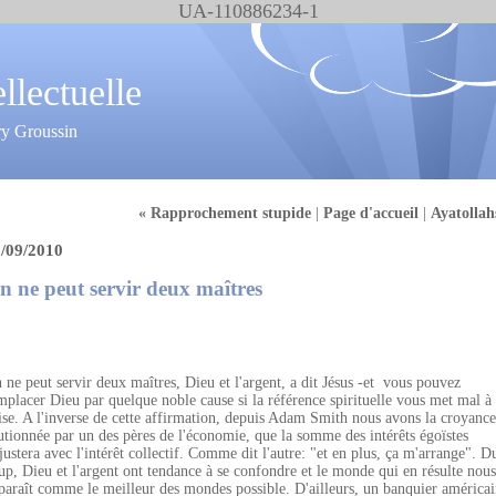
UA-110886234-1
ellectuelle
ry Groussin
« Rapprochement stupide
|
Page d'accueil
|
Ayatollah
/09/2010
n ne peut servir deux maîtres
 ne peut servir deux maîtres, Dieu et l'argent, a dit Jésus -et vous pouvez
mplacer Dieu par quelque noble cause si la référence spirituelle vous met mal à
aise. A l'inverse de cette affirmation, depuis Adam Smith nous avons la croyance
utionnée par un des pères de l'économie, que la somme des intérêts égoïstes
ajustera avec l'intérêt collectif. Comme dit l'autre: "et en plus, ça m'arrange". D
up, Dieu et l'argent ont tendance à se confondre et le monde qui en résulte nous
paraît comme le meilleur des mondes possible. D'ailleurs, un banquier américai