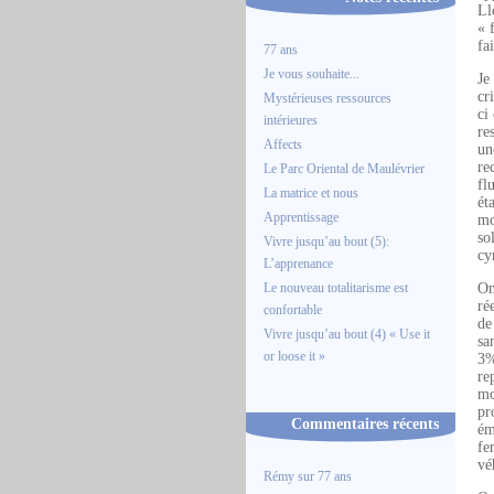
Ll
« 
fa
77 ans
Je vous souhaite...
Je
cr
Mystérieuses ressources
ci
intérieures
re
Affects
un
re
Le Parc Oriental de Maulévrier
fl
La matrice et nous
ét
Apprentissage
mo
so
Vivre jusqu’au bout (5):
cy
L’apprenance
Le nouveau totalitarisme est
On
ré
confortable
de
Vivre jusqu’au bout (4) « Use it
sa
or loose it »
3%
re
mo
pr
Commentaires récents
ém
fe
vé
Rémy
sur
77 ans