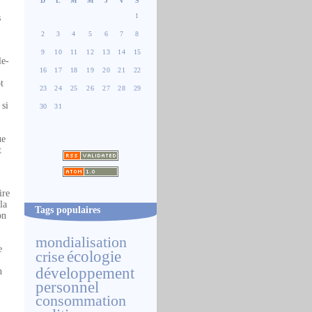
D
L
M
M
J
V
S
1
s
2
3
4
5
6
7
8
9
10
11
12
13
14
15
le-
16
17
18
19
20
21
22
t
23
24
25
26
27
28
29
 si
30
31
ue
t
ire
la
Tags populaires
on
mondialisation
e
écologie
crise
développement
n
personnel
consommation