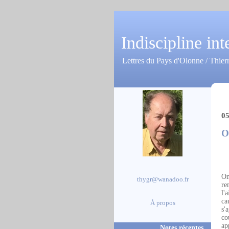
Indiscipline int
Lettres du Pays d'Olonne / Thier
05
O
On
thygr@wanadoo.fr
re
l'
ca
À propos
s'
co
ap
Notes récentes