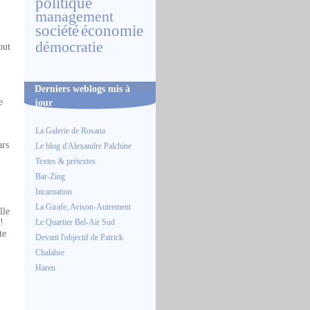
politique
management
société
économie
démocratie
out
Derniers weblogs mis à
e
jour
La Galerie de Rosana
ars
Le blog d'Alexandre Palchine
Textes & prétextes
Bar-Zing
Incarnation
La Girafe, Avison-Autrement
lle
!
Le Quartier Bel-Air Sud
te
Devant l'objectif de Patrick
Chalabre
Haren