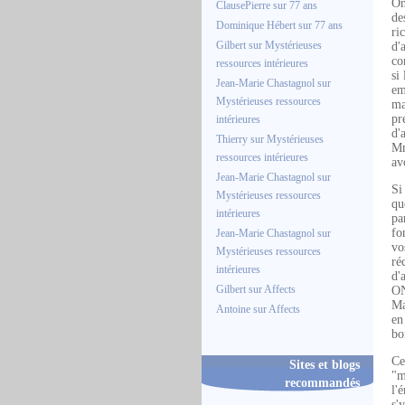
On
ClausePierre
sur
77 ans
de
Dominique Hébert
sur
77 ans
ri
Gilbert
sur
Mystérieuses
d'
co
ressources intérieures
si
Jean-Marie Chastagnol
sur
em
Mystérieuses ressources
ma
pr
intérieures
d'
Thierry
sur
Mystérieuses
Mm
ressources intérieures
av
Jean-Marie Chastagnol
sur
Si
Mystérieuses ressources
qu
intérieures
pa
fo
Jean-Marie Chastagnol
sur
vo
Mystérieuses ressources
ré
intérieures
d'
Gilbert
sur
Affects
ON
Ma
Antoine
sur
Affects
en
bo
Ce
Sites et blogs
"m
recommandés
l'
s'