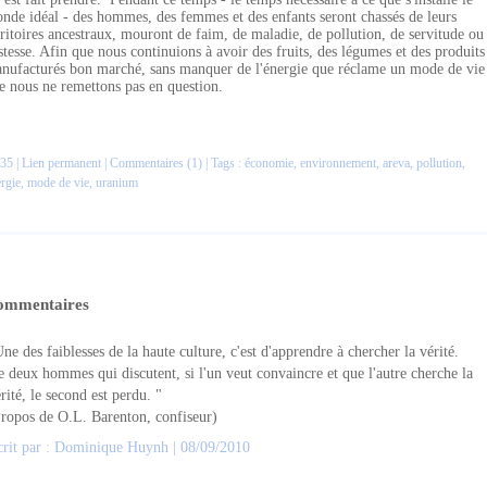
nde idéal - des hommes, des femmes et des enfants seront chassés de leurs
rritoires ancestraux, mouront de faim, de maladie, de pollution, de servitude ou
istesse. Afin que nous continuions à avoir des fruits, des légumes et des produits
nufacturés bon marché, sans manquer de l'énergie que réclame un mode de vie
e nous ne remettons pas en question.
35 |
Lien permanent
|
Commentaires (1)
| Tags :
économie
,
environnement
,
areva
,
pollution
,
rgie
,
mode de vie
,
uranium
ommentaires
ne des faiblesses de la haute culture, c'est d'apprendre à chercher la vérité.
 deux hommes qui discutent, si l'un veut convaincre et que l'autre cherche la
rité, le second est perdu. "
ropos de O.L. Barenton, confiseur)
crit par : Dominique Huynh | 08/09/2010