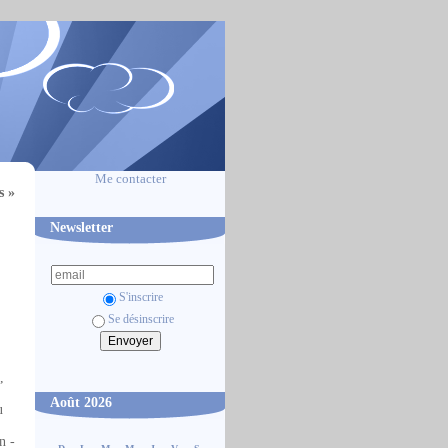
Me contacter
s »
Newsletter
S'inscrire
Se désinscrire
,
Août 2026
u
n -