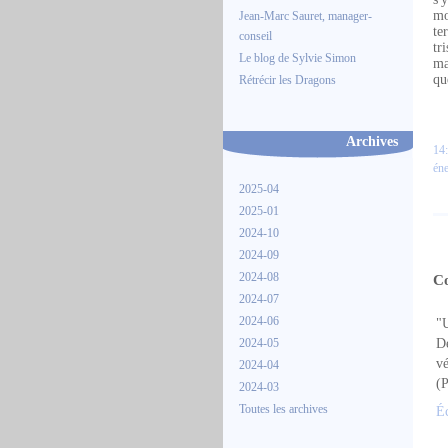
mo
Jean-Marc Sauret, manager-
te
conseil
tr
Le blog de Sylvie Simon
ma
qu
Rétrécir les Dragons
Archives
14:
éne
2025-04
2025-01
2024-10
2024-09
2024-08
C
2024-07
2024-06
"U
2024-05
De
vé
2024-04
(P
2024-03
Toutes les archives
É