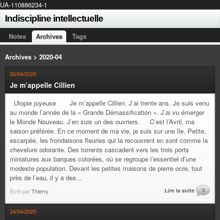
UA-110886234-1
Indiscipline intellectuelle
Notes
Archives
Tags
Archives > 2020-04
26/04/2020
Je m’appelle Cillien
Utopie joyeuse Je m’appelle Cillien. J’ai trente ans. Je suis venu
au monde l’année de la « Grande Démassification ». J’ai vu émerger
le Monde Nouveau. J’en suis un des ouvriers. C’est l’Avril, ma
saison préférée. En ce moment de ma vie, je suis sur une île. Petite,
escarpée, les frondaisons fleuries qui la recouvrent en sont comme la
chevelure odorante. Des torrents cascadent vers les trois ports
miniatures aux barques colorées, où se regroupe l’essentiel d’une
modeste population. Devant les petites maisons de pierre ocre, tout
près de l’eau, il y a des...
Lire la suite
3
Écrit par
Thierry
24/04/2020