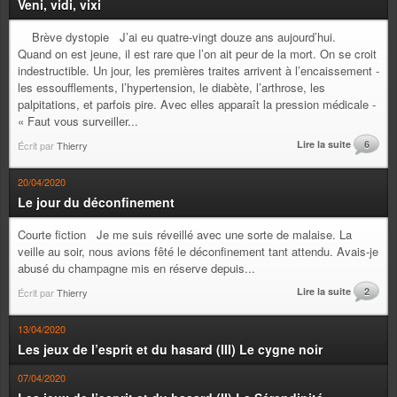
Veni, vidi, vixi
Brève dystopie J’ai eu quatre-vingt douze ans aujourd’hui.
Quand on est jeune, il est rare que l’on ait peur de la mort. On se croit
indestructible. Un jour, les premières traites arrivent à l’encaissement -
les essoufflements, l’hypertension, le diabète, l’arthrose, les
palpitations, et parfois pire. Avec elles apparaît la pression médicale -
« Faut vous surveiller...
Lire la suite
6
Écrit par
Thierry
20/04/2020
Le jour du déconfinement
Courte fiction Je me suis réveillé avec une sorte de malaise. La
veille au soir, nous avions fêté le déconfinement tant attendu. Avais-je
abusé du champagne mis en réserve depuis...
Lire la suite
2
Écrit par
Thierry
13/04/2020
Les jeux de l’esprit et du hasard (III) Le cygne noir
07/04/2020