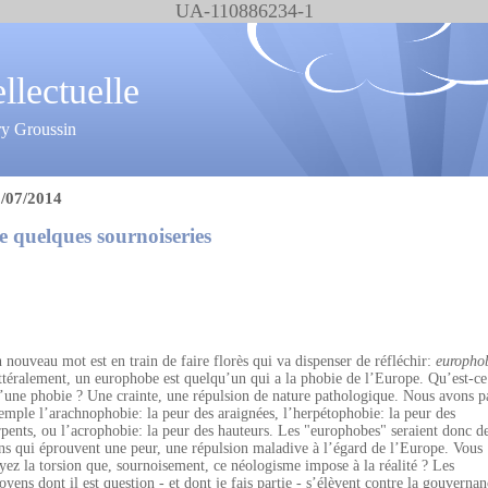
UA-110886234-1
ellectuelle
ry Groussin
/07/2014
e quelques sournoiseries
 nouveau mot est en train de faire florès qui va dispenser de réfléchir:
europho
ttéralement, un europhobe est quelqu’un qui a la phobie de l’Europe. Qu’est-ce
’une phobie ? Une crainte, une répulsion de nature pathologique. Nous avons p
emple l’arachnophobie: la peur des araignées, l’herpétophobie: la peur des
rpents, ou l’acrophobie: la peur des hauteurs. Les "europhobes" seraient donc d
ns qui éprouvent une peur, une répulsion maladive à l’égard de l’Europe. Vous
yez la torsion que, sournoisement, ce néologisme impose à la réalité ? Les
toyens dont il est question - et dont je fais partie - s’élèvent contre la gouverna