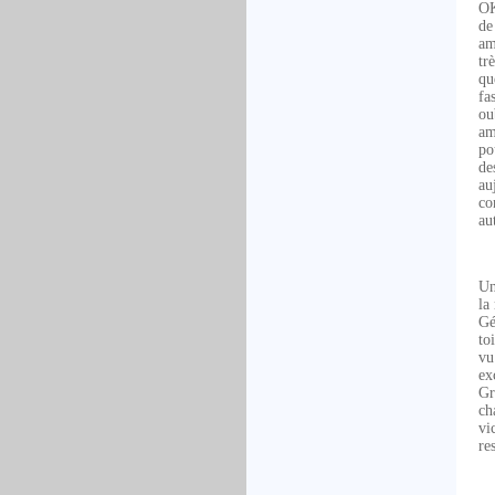
OK
de
am
tr
qu
fa
ou
am
po
de
au
co
au
Un
la
Gé
to
vu
ex
Gr
ch
vi
re