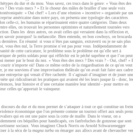
chétypes du dur et du mou. Vous savez, ces trucs dans le genre: « Vous êtes des
cs ? Des vrais mecs ? » Et le choeur des mâles de brailler d’une seule voix
stostéroniquée: « Oui chef! » Lors d’une réunion « incentive » organisée par un
treprise américaine dans notre pays, on présenta une typologie des caractères.
lon celle-ci, les humains se répartissaient entre quatre catégories. Dans deux
entre elles, on trouvait les personnes optimistes et naturellement tournées vers
action. Dans les deux autres, on avait celles qui versaient dans la réflexion et,
lez savoir pourquoi! la mélancolie. Bien entendu, en bon cowboys, on brocarda
s dernières. En résumé: si vous n’êtes pas sanguin, extraverti ou je ne sais plus
oi, vous êtes nul, la Terre promise n’est pas pour vous. Indépendamment de
inanité de cette caricature, le problème sous le problème est qu’elle sert à
briquer de petits soldats pour qui réfléchir est le péché suprême et que l’on peut
nsi mener par le bout du nez. « Vous êtes des mecs ? Des vrais ? - Oui, chef! » 
 courir n'importe où! Dans ce même ordre de la ringardisation de ce qu'on veut
er, je me souviens d’une improvisation théâtrale qu’on avait fait faire aux cadre
une entreprise qui venait d’être rachetée. Il s’agissait d’imaginer et de jouer un
ynète qui ridiculiserait les pratiques qui avaient été les leurs jusque là - donc, le
férences, leur histoire et d’une certaine manière leur identité - pour mettre en
leur celles qu’apportait le vainqueur.
 discours du dur et du mou permet de s’attaquer à tout ce qui constitue un frein
 violence économique que l'on présente comme un tournoi offert aux seuls preu
evaliers qui en ont une paire sous la cotte de maille. Dans le viseur, on a
idemment ces béquilles pour handicapés, ces fanfreluches de gonzesse que sont 
ortisseur sociaux. Vous imaginez Chuck Norris ou Arnold Schwarzenegger
tiser à la sécu de la
magna turba
ou émarger aux allocs avant de chevaucher ve