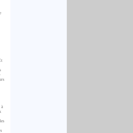
e
Et
s
e
urs
 à
x
les
rs