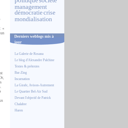
politique
société
management
démocratie
crise
mondialisation
e
: «
 un
Derniers weblogs mis à
jour
La Galerie de Rosana
Le blog d'Alexandre Palchine
Textes & prétextes
Bar-Zing
st
Or,
Incarnation
s
La Girafe, Avison-Autrement
.
p
Le Quartier Bel-Air Sud
Devant l'objectif de Patrick
us
Chalabre
Haren