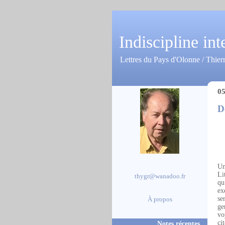
Indiscipline int
Lettres du Pays d'Olonne / Thier
05
D
Un
Li
thygr@wanadoo.fr
qu
ex
se
À propos
ge
vo
ci
Notes récentes