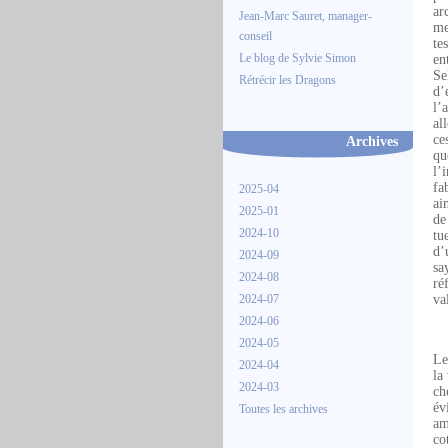
ar
Jean-Marc Sauret, manager-
me
conseil
te
Le blog de Sylvie Simon
en
Se
Rétrécir les Dragons
d’
l’
al
ce
Archives
qu
l’
fa
2025-04
ai
2025-01
de
2024-10
tu
d’
2024-09
sa
2024-08
ré
2024-07
va
2024-06
2024-05
Le
2024-04
la
2024-03
ch
év
Toutes les archives
am
co