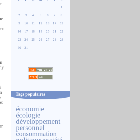
D
L
M
M
J
V
S
re
1
2
3
4
5
6
7
8
ue
s
9
10
11
12
13
14
15
 en
16
17
18
19
20
21
22
23
24
25
26
27
28
29
30
31
un
n’y
à
un
Tags populaires
e
e:
économie
écologie
développement
personnel
er
consommation