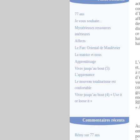
ac
co
d’
77 ans
af
Je vous souhaite...
de
Mystérieuses ressources
di
ce
intérieures
ha
Affects
ha
Le Parc Oriental de Maulévrier
La matrice et nous
Apprentissage
L’
et
Vivre jusqu’au bout (5):
a 
L’apprenance
d’
Le nouveau totalitarisme est
ve
co
confortable
gr
Vivre jusqu’au bout (4) « Use it
en
or loose it »
RE
« 
Commentaires récents
Au
en
Rémy
sur
77 ans
po