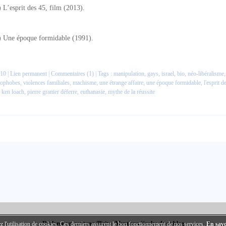
) L’esprit des 45, film (2013).
) Une époque formidable (1991).
10 |
Lien permanent
|
Commentaires (1)
| Tags :
manipulation
,
gays
,
israel
,
bio
,
néo-libéralisme
,
rophobes
,
violences familiales
,
machisme
,
une étrange affaire
,
une époque formidable
,
l'esprit d
,
ken loach
,
pierre granier déferre
,
euthanasie
,
mythe de la réussite
Déclarer un contenu illicite
|
Mentions légales de ce blog
z l'utilisation de cookies. Ces derniers assurent le bon fonctionnement de nos services.
En savo