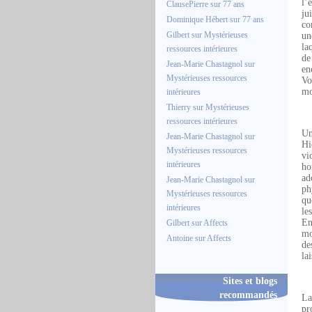
l’
ClausePierre
sur
77 ans
ju
Dominique Hébert
sur
77 ans
co
Gilbert
sur
Mystérieuses
un
la
ressources intérieures
de
Jean-Marie Chastagnol
sur
en
Mystérieuses ressources
Vo
mo
intérieures
Thierry
sur
Mystérieuses
ressources intérieures
Un
Jean-Marie Chastagnol
sur
Hi
Mystérieuses ressources
vi
intérieures
ho
ad
Jean-Marie Chastagnol
sur
ph
Mystérieuses ressources
qu
intérieures
le
En
Gilbert
sur
Affects
mo
Antoine
sur
Affects
de
la
Sites et blogs
recommandés
La
pr