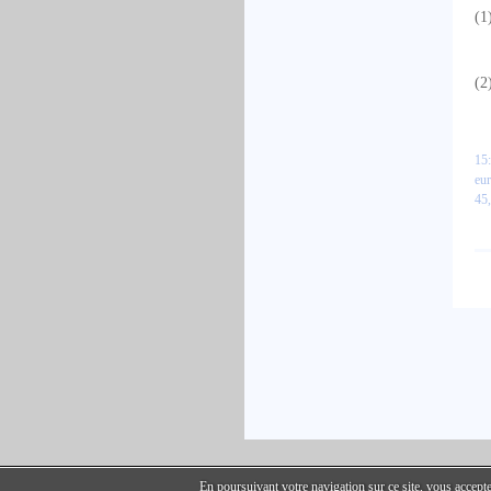
(1
(2
15:
eu
45
En poursuivant votre navigation sur ce site, vous accepte