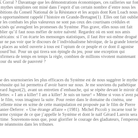
 Corral ? Davantage que les démonstrations économiques, ces railleries sur fo
 mythes simplistes ont miné dans l’esprit d’un certain nombre d’entre nous les
bitions du Conseil National de la Résistance et les acquis dont Ken Loach nous
ès opportunément rappelé l’histoire en Grande-Bretagne(1). Elles ont fait oublie
e les combats les plus valeureux ne sont pas ceux des courtisans crédules et
scinés qu’aveuglent les promesses du Système. Plus grave, elles nous ont fait
blier qu’il faut nous méfier de notre naïveté. Regardez où en sont nos amis
éricains: si l’on écarte les mensonges statistiques, il faut être soi-même drogué
ur ne pas voir que le discours de l’individualisme héroïque, de la grande loterie
s places au soleil ouverte à tous est l’opium de ce peuple et ce dont il agonise
jourd’hui. Pour un qui tirera son épingle du jeu, pour une exception qui
nfirmera de temps en temps la règle, combien de millions vivotent maintenant
tour du seuil de pauvreté ?
e des sournoiseries les plus efficaces du Système est de nous suggérer le mythe
 réussite qui lui permettra d’avoir barre sur nous. Je me souviens du pathétique
rard Jugnot(2), avant un entretien d’embauche, qui se répète devant le miroir d
ilettes: « I am a killer! I am a killer! Je suis un tueur! » Même si vous n’avez p
 le film, vous imaginez la suite. Pour rester dans le domaine du cinéma, une
cellente mise en scène de cette manipulation est proposée par le film de Pierre
anier-Deferre: « Une étrange affaire » (1981). Michel Piccoli y incarne tout le
arme cynique de ce que j’appelle le Système et dont le naïf Gérard Lanvin sera 
ctime. Souvenons-nous que, pour glorifier le courage des gladiateurs, l'empereu
ste néanmoins dans les tribunes.