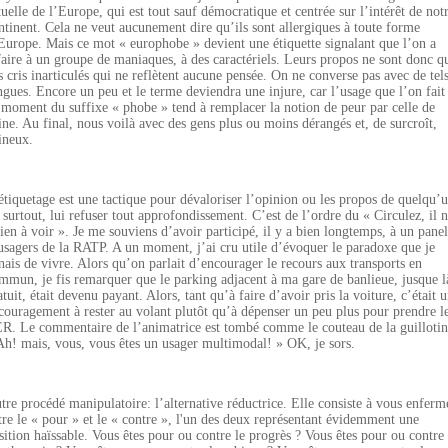
tuelle de l’Europe, qui est tout sauf démocratique et centrée sur l’intérêt de not
ntinent. Cela ne veut aucunement dire qu’ils sont allergiques à toute forme
Europe. Mais ce mot « europhobe » devient une étiquette signalant que l’on a
faire à un groupe de maniaques, à des caractériels. Leurs propos ne sont donc q
s cris inarticulés qui ne reflètent aucune pensée. On ne converse pas avec de tel
ngues. Encore un peu et le terme deviendra une injure, car l’usage que l’on fait
 moment du suffixe « phobe » tend à remplacer la notion de peur par celle de
ine. Au final, nous voilà avec des gens plus ou moins dérangés et, de surcroît,
ineux.
étiquetage est une tactique pour dévaloriser l’opinion ou les propos de quelqu’
, surtout, lui refuser tout approfondissement. C’est de l’ordre du « Circulez, il 
rien à voir ». Je me souviens d’avoir participé, il y a bien longtemps, à un panel
usagers de la RATP. A un moment, j’ai cru utile d’évoquer le paradoxe que je
nais de vivre. Alors qu’on parlait d’encourager le recours aux transports en
mmun, je fis remarquer que le parking adjacent à ma gare de banlieue, jusque l
atuit, était devenu payant. Alors, tant qu’à faire d’avoir pris la voiture, c’était 
couragement à rester au volant plutôt qu’à dépenser un peu plus pour prendre l
R. Le commentaire de l’animatrice est tombé comme le couteau de la guillotin
Ah! mais, vous, vous êtes un usager multimodal! » OK, je sors.
tre procédé manipulatoire: l’alternative réductrice. Elle consiste à vous enferm
tre le « pour » et le « contre », l'un des deux représentant évidemment une
sition haïssable. Vous êtes pour ou contre le progrès ? Vous êtes pour ou contre