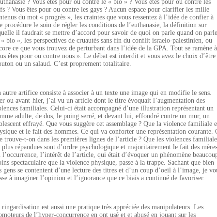
euthanasie ? Vous êtes pour ou contre le « bio » ? Vous êtes pour ou contre les
ifs ? Vous êtes pour ou contre les gays ? Aucun espace pour clarifier les mille
ntenus du mot « progrès », les craintes que vous ressentez à l’idée de confier à
e procédure le soin de régler les conditions de l’euthanasie, la définition sur
quelle il faudrait se mettre d’accord pour savoir de quoi on parle quand on parl
 « bio », les perspectives de cruautés sans fin du conflit israelo-palestinien, ou
core ce que vous trouvez de perturbant dans l’idée de la GPA. Tout se ramène à
us êtes pour ou contre nous ». Le débat est interdit et vous avez le choix d’être
uton ou un salaud. C’est proprement totalitaire.
 autre artifice consiste à associer à un texte une image qui en modifie le sens.
er ou avant-hier, j’ai vu un article dont le titre évoquait l’augmentation des
olences familiales. Celui-ci était accompagné d’une illustration représentant un
mme adulte, de dos, le poing serré, et devant lui, effondré contre un mur, un
olescent effrayé. Que vous suggère cet assemblage ? Que la violence familiale e
ysique et le fait des hommes. Ce qui va conforter une représentation courante. 
e trouve-t-on dans les premières lignes de l’article ? Que les violences familiale
s plus répandues sont d’ordre psychologique et majoritairement le fait des mères
 l’occurrence, l’intérêt de l’article, qui était d’évoquer un phénomène beaucou
ins spectaculaire que la violence physique, passe à la trappe. Sachant que bien
s gens se contentent d’une lecture des titres et d’un coup d’oeil à l’image, je vo
isse à imaginer l’opinion et l’ignorance que ce biais a continué de favoriser.
 ringardisation est aussi une pratique très appréciée des manipulateurs. Les
omoteurs de l’hyper-concurrence en ont usé et et abusé en jouant sur les