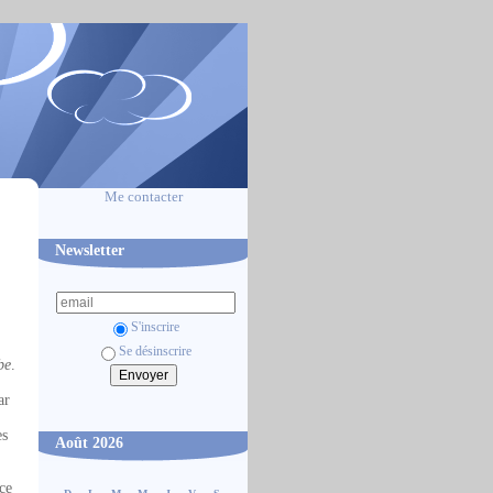
Me contacter
Newsletter
S'inscrire
Se désinscrire
be
.
ar
es
Août 2026
nce