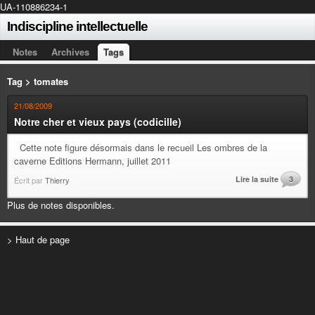
UA-110886234-1
Indiscipline intellectuelle
Notes
Archives
Tags
Tag > tomates
21/08/2009
Notre cher et vieux pays (codicille)
Cette note figure désormais dans le recueil Les ombres de la
caverne Editions Hermann, juillet 2011
Lire la suite
3
Écrit par
Thierry
Plus de notes disponibles.
> Haut de page