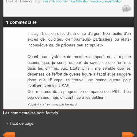
Écrit par
Thierry
| Tags :
crise
,
économie
,
mondialisation
,
emploi
,
paupérisation
1
1 commentaire
Il s'agit bien en effet d'une crise d'argent trop facile, d'un
excès de liquidités, d'emprunteurs- particuliers ou états-
inconséquents, de prêteurs peu scrupuleux.
Quant aux système de mesure comparé de la reprise
économique, je serais curieux de savoir ce que l'on met
dans les chiffres. Aux Etats Unis il me semble que les
dépenses de l'effort de guerre figure à l'actif et je suggère
donc que l'Europe se trouve une bonne guerre pour
rivaliser avec les USA!!
Ces mesures de la progression comparée des PIB a très
peu de sens mais on continue a les publier!!
Publié il y a 197 mois par bernard.
Les commentaires sont fermés.
> Haut de page