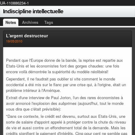
UA-110886234-1
Indiscipline intellectuelle
Notes
Archives
Tags
L'argent destructeur
19/05/2010
Pendant que l'Europe donne de la bande, la reprise est repartie aux
Etats-Unis et les économistes font des gorges chaudes: une fois
encore voilà démontrée la supériorité du modèle néolibéral!
Cependant, il ne faudrait pas oublier si vite comment le monde
occidental a été mis sur le flanc par une crise qui, à l'origine, était un
problème intérieur à l'Amérique.
Extrait d'une interview de Paul Jorion, l'un des rares économistes à
avoir annoncé l'explosion des
subprimes
(aujourd'hui, tout le monde
vous dira que c'était prévisible):
"Dans ce contexte, le crédit est devenu, surtout aux Etats-Unis, une
sorte de salaire d'appoint appelé à protéger contre la chute du niveau
de vie et aussi contre un effondrement total de la demande. Mais les
crédits signifient le paiement d'intérêts. Cinq pour cent ne semble pas