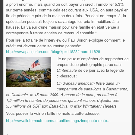
a priori énorme, mais quand on doit payer un crédit immobilier 5,3%
sur trente années, comme cela est courant aux USA, on aura payé en
fin de période le prix de la maison deux fois. Pendant ce temps-là, la
spéculation poussait toujours davantage les prix immobiliers à la
hausse. La valeur d'une maison pour une famille en était venue à
correspondre à trente années de revenu disponible."
Pour lire la totalité de l'interview où Paul Jorion explique comment le
crédit est devenu cette sournoise panacée:
http://www.pauljorion.com/blog/?p=11828#more-11828
Je ne peux m'empêcher de rapprocher ce
propos d'une photographie parue dans
L'Internaute
de ce jour avec la légende
ci-dessous:
Un drapeau américain flotte dans un
campement de sans-logis à Sacramento,
en Californie, le 15 mars 2009. A cause de la crise, on estime à
1,5 million le nombre de personnes qui sont venues s'ajouter aux
3,5 millions de SDF aux Etats-Unis. © Max Whittaker / Reuters
Vous pouvez la voir en taille normale à cette adresse:
http://www.linternaute.com/actualite/magazine/photo-reute...