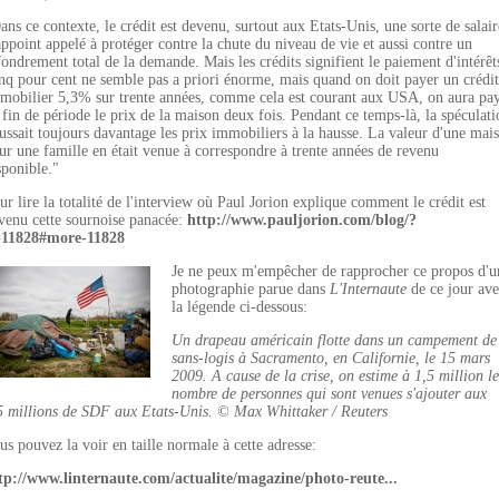
ans ce contexte, le crédit est devenu, surtout aux Etats-Unis, une sorte de salair
appoint appelé à protéger contre la chute du niveau de vie et aussi contre un
fondrement total de la demande. Mais les crédits signifient le paiement d'intérêt
nq pour cent ne semble pas a priori énorme, mais quand on doit payer un crédit
mobilier 5,3% sur trente années, comme cela est courant aux USA, on aura pa
 fin de période le prix de la maison deux fois. Pendant ce temps-là, la spéculati
ussait toujours davantage les prix immobiliers à la hausse. La valeur d'une mai
ur une famille en était venue à correspondre à trente années de revenu
sponible."
ur lire la totalité de l'interview où Paul Jorion explique comment le crédit est
venu cette sournoise panacée:
http://www.pauljorion.com/blog/?
11828#more-11828
Je ne peux m'empêcher de rapprocher ce propos d'u
photographie parue dans
L'Internaute
de ce jour av
la légende ci-dessous:
Un drapeau américain flotte dans un campement de
sans-logis à Sacramento, en Californie, le 15 mars
2009. A cause de la crise, on estime à 1,5 million l
nombre de personnes qui sont venues s'ajouter aux
5 millions de SDF aux Etats-Unis. © Max Whittaker / Reuters
us pouvez la voir en taille normale à cette adresse:
tp://www.linternaute.com/actualite/magazine/photo-reute...