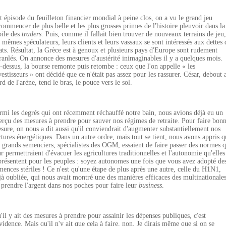
t épisode du feuilleton financier mondial à peine clos, on a vu le grand jeu
commencer de plus belle et les plus grosses primes de l'histoire pleuvoir dans la
bile des
traders
. Puis, comme il fallait bien trouver de nouveaux terrains de jeu,
s mêmes spéculateurs, leurs clients et leurs vassaux se sont intéressés aux dettes 
ats. Résultat, la Grèce est à genoux et plusieurs pays d'Europe sont rudement
ranlés. On annonce des mesures d'austérité inimaginables il y a quelques mois.
-dessus, la bourse remonte puis retombe : ceux que l'on appelle « les
vestisseurs » ont décidé que ce n'était pas assez pour les rassurer. César, debout 
rd de l'arène, tend le bras, le pouce vers le sol.
rmi les degrés qui ont récemment réchauffé notre bain, nous avions déjà eu un
erçu des mesures à prendre pour sauver nos régimes de retraite. Pour faire bon
sure, on nous a dit aussi qu'il conviendrait d'augmenter substantiellement nos
ctures énergétiques. Dans un autre ordre, mais tout se tient, nous avons appris q
s grands semenciers, spécialistes des OGM, essaient de faire passer des normes q
ur permettraient d'évacuer les agricultures traditionnelles et l'autonomie qu'elles
présentent pour les peuples : soyez autonomes une fois que vous avez adopté de
mences stériles ! Ce n'est qu'une étape de plus après une autre, celle du H1N1,
jà oubliée, qui nous avait montré une des manières efficaces des multinationale
 prendre l'argent dans nos poches pour faire leur
business
.
'il y ait des mesures à prendre pour assainir les dépenses publiques, c'est
évidence. Mais qu'il n'y ait que cela à faire, non. Je dirais même que si on se