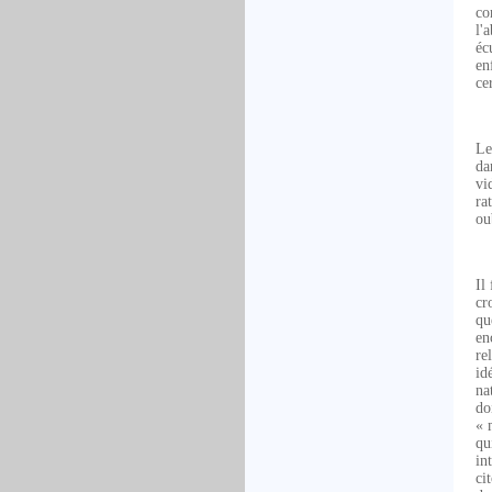
co
l'
éc
en
ce
Le
da
vi
ra
ou
Il
cr
qu
en
re
id
na
do
« 
qu
in
ci