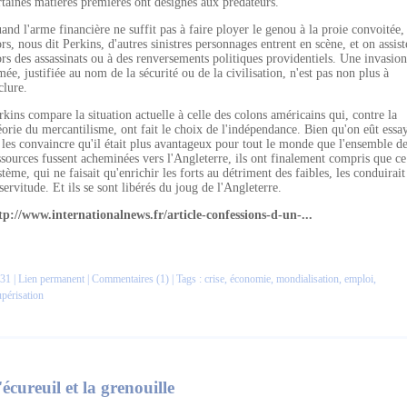
rtaines matières premières ont désignés aux prédateurs.
and l'arme financière ne suffit pas à faire ployer le genou à la proie convoitée,
ors, nous dit Perkins, d'autres sinistres personnages entrent en scène, et on assist
ors des assassinats ou à des renversements politiques providentiels. Une invasion
mée, justifiée au nom de la sécurité ou de la civilisation, n'est pas non plus à
clure.
rkins compare la situation actuelle à celle des colons américains qui, contre la
éorie du mercantilisme, ont fait le choix de l'indépendance. Bien qu'on eût essa
 les convaincre qu'il était plus avantageux pour tout le monde que l'ensemble d
ssources fussent acheminées vers l'Angleterre, ils ont finalement compris que ce
stème, qui ne faisait qu'enrichir les forts au détriment des faibles, les conduirait
 servitude. Et ils se sont libérés du joug de l'Angleterre.
tp://www.internationalnews.fr/article-confessions-d-un-...
31 |
Lien permanent
|
Commentaires (1)
| Tags :
crise
,
économie
,
mondialisation
,
emploi
,
périsation
'écureuil et la grenouille