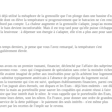
ai déjà utilisé la métaphore de la grenouille que l'on plonge dans une bassine d'e
ède dont on élève la température si progressivement que le batracien ne s'en ren
abord pas compte. La chaleur augmente et la grenouille s'adapte, jusqu'au mom
 le bain devient inconfortable. Mais il est trop tard pour qu'elle puisse s'échapp
 la lessiveuse : à dépenser son énergie à s'adapter, elle n'en a plus asez pour saut
s temps derniers, je pense que vous l'avez remarqué, la température s'est
ngulièrement élevée.
us avons eu un premier tsunami, financier, déclenché par l'affaire des
subprime
uvenez-vous : ceux qui s'engraissent de spéculation sans créer la moindre riche
elle avaient imaginé de prêter aux insolvables pour qu'ils achètent leur logement
 substitut typiquement américain à l'absence de politique du logement social.
ns la tourmente qui s'en est suivi, quelques établissements financiers, parmi ce
e l'on jugeait alors éternels, ont disparu et les Etats - déjà bien endettés - ont dû
ttre la main au portefeuille pour sauver les coupables qui avaient réussi à faire
oire que leur intérêt était le nôtre. Je vous rappelle que le portefeuille des Etats,
mme leurs dettes, sont les nôtres. En France, pour donner une ordre de grandeu
 service de la dette publique - le paiement des seuls intérêts - n'est même plus
uvert par les recettes de l'impôt sur le revenu.