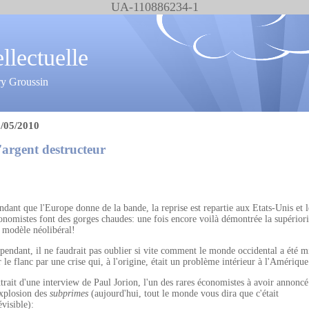
UA-110886234-1
ellectuelle
ry Groussin
/05/2010
'argent destructeur
ndant que l'Europe donne de la bande, la reprise est repartie aux Etats-Unis et l
onomistes font des gorges chaudes: une fois encore voilà démontrée la supériori
 modèle néolibéral!
pendant, il ne faudrait pas oublier si vite comment le monde occidental a été m
r le flanc par une crise qui, à l'origine, était un problème intérieur à l'Amérique
trait d'une interview de Paul Jorion, l'un des rares économistes à avoir annoncé
explosion des
subprimes
(aujourd'hui, tout le monde vous dira que c'était
évisible):