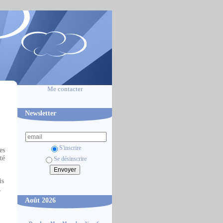
Me contacter
Newsletter
S'inscrire
es
té
Se désinscrire
is
.
Août 2026