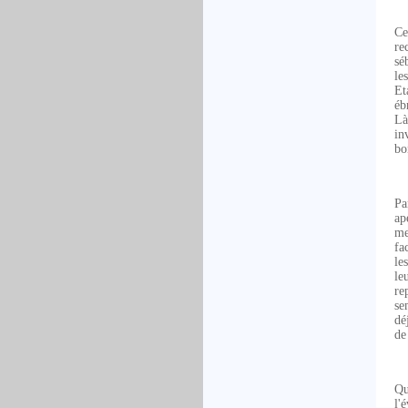
Ce
re
sé
le
Et
éb
Là
in
bo
Pa
ap
me
fa
le
le
re
se
dé
de
Qu
l'