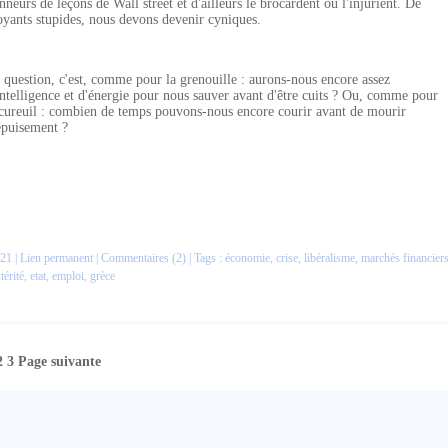
nneurs de leçons de Wall street et d'ailleurs le brocardent ou l'injurient. De
oyants stupides, nous devons devenir cyniques.
 question, c'est, comme pour la grenouille : aurons-nous encore assez
intelligence et d'énergie pour nous sauver avant d'être cuits ? Ou, comme pour
écureuil : combien de temps pouvons-nous encore courir avant de mourir
épuisement ?
21 |
Lien permanent
|
Commentaires (2)
| Tags :
économie
,
crise
,
libéralisme
,
marchés financier
térité
,
etat
,
emploi
,
grèce
2
3
Page suivante