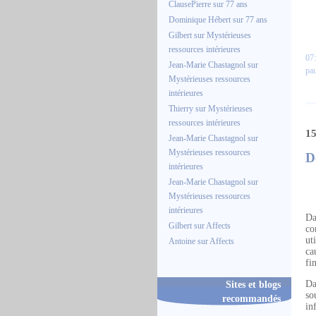
ClausePierre
sur
77 ans
Dominique Hébert
sur
77 ans
Gilbert
sur
Mystérieuses
ressources intérieures
07:
Jean-Marie Chastagnol
sur
pau
Mystérieuses ressources
intérieures
Thierry
sur
Mystérieuses
ressources intérieures
15
Jean-Marie Chastagnol
sur
Mystérieuses ressources
D
intérieures
Jean-Marie Chastagnol
sur
Mystérieuses ressources
intérieures
Da
Gilbert
sur
Affects
co
ut
Antoine
sur
Affects
ca
fi
Sites et blogs
Da
so
recommandés
in