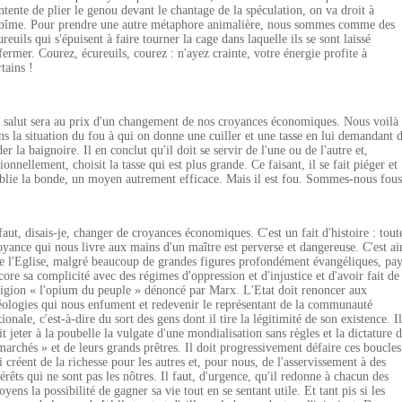
ntente de plier le genou devant le chantage de la spéculation, on va droit à
abîme. Pour prendre une autre métaphore animalière, nous sommes comme des
ureuils qui s'épuisent à faire tourner la cage dans laquelle ils se sont laissé
fermer. Courez, écureuils, courez : n'ayez crainte, votre énergie profite à
rtains !
 salut sera au prix d'un changement de nos croyances économiques. Nous voilà
ns la situation du fou à qui on donne une cuiller et une tasse en lui demandant 
der la baignoire. Il en conclut qu'il doit se servir de l'une ou de l'autre et,
tionnellement, choisit la tasse qui est plus grande. Ce faisant, il se fait piéger et
blie la bonde, un moyen autrement efficace. Mais il est fou. Sommes-nous fous
 faut, disais-je, changer de croyances économiques. C'est un fait d'histoire : tout
oyance qui nous livre aux mains d'un maître est perverse et dangereuse. C'est ai
e l'Eglise, malgré beaucoup de grandes figures profondément évangéliques, pa
core sa complicité avec des régimes d'oppression et d'injustice et d'avoir fait de
ligion « l'opium du peuple » dénoncé par Marx. L'Etat doit renoncer aux
éologies qui nous enfument et redevenir le représentant de la communauté
tionale, c'est-à-dire du sort des gens dont il tire la légitimité de son existence. Il
it jeter à la poubelle la vulgate d'une mondialisation sans règles et la dictature 
marchés » et de leurs grands prêtres. Il doit progressivement défaire ces boucles
i créent de la richesse pour les autres et, pour nous, de l'asservissement à des
térêts qui ne sont pas les nôtres. Il faut, d'urgence, qu'il redonne à chacun des
toyens la possibilité de gagner sa vie tout en se sentant utile. Et tant pis si les