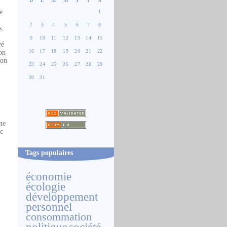
D
L
M
M
J
V
S
e
1
2
3
4
5
6
7
8
s.
9
10
11
12
13
14
15
yé
16
17
18
19
20
21
22
on
son
23
24
25
26
27
28
29
30
31
ne
ec
Tags populaires
e
économie
écologie
développement
personnel
consommation