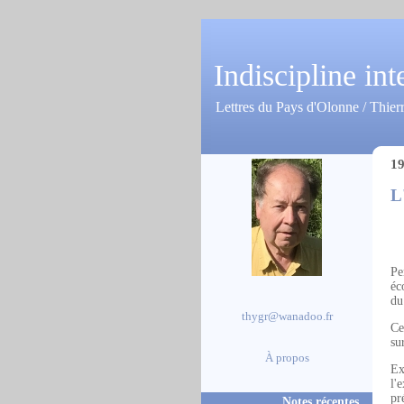
Indiscipline int
Lettres du Pays d'Olonne / Thier
19
L
Pe
éc
du
thygr@wanadoo.fr
Ce
su
À propos
Ex
l'
pr
Notes récentes