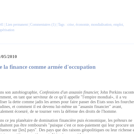
41 |
Lien permanent
|
Commentaires (1)
| Tags :
crise
,
économie
,
mondialisation
,
emploi
,
périsation
/05/2010
e la finance comme armée d'occupation
ns son autobiographie,
Confessions d'un assassin financier,
John Perkins racont
mment, en tant que serviteur de ce qu'il appelle "l'empire mondial», il a vu
iliser la dette comme jadis les armes pour faire passer des Etats sous les fourche
udines, et comment il est devenu lui-même un "assassin financier" avant,
nalement écoeuré, de se tourner vers la défense des droits de l'homme.
ns ce jeu planétaire de domination financière puis économique, les prêteurs ne
uhaitent pas être remboursés "puisque c'est ce non-paiement qui leur procure u
fluence sur [les] pays". Des pays que des raisons géopolitiques ou leur richesse 