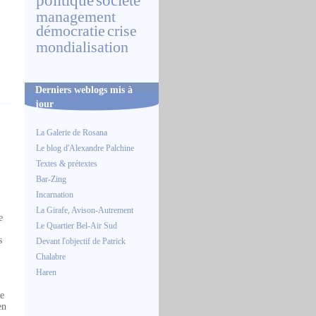
politique
société
management
démocratie
crise
mondialisation
Derniers weblogs mis à
jour
La Galerie de Rosana
Le blog d'Alexandre Palchine
Textes & prétextes
Bar-Zing
Incarnation
La Girafe, Avison-Autrement
e
Le Quartier Bel-Air Sud
s
Devant l'objectif de Patrick
Chalabre
Haren
ne
en