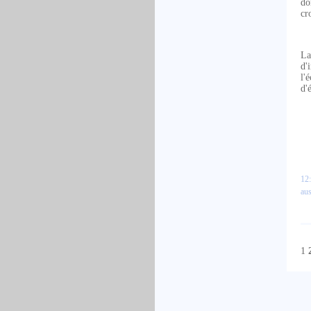
do
cr
La
d'
l'
d'
12:
aus
1