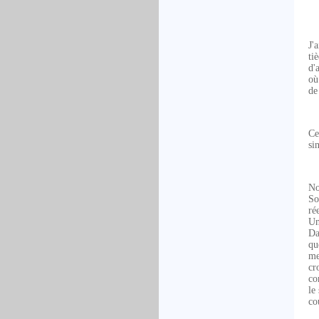
J'
ti
d'
où
de
Ce
si
No
So
ré
Un
Da
qu
me
cr
co
le
co