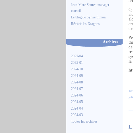
ce
Jean-Marc Sauret, manager-
Qu
conseil
al
Le blog de Sylvie Simon
al
Rétrécir les Dragons
ar
ex
Pe
Archives
th
de
re
2025-04
sy
la
2025-01
2024-10
ht
2024-09
2024-08
2024-07
18:
2024-06
pau
2024-05
2024-04
2024-03
Toutes les archives
L