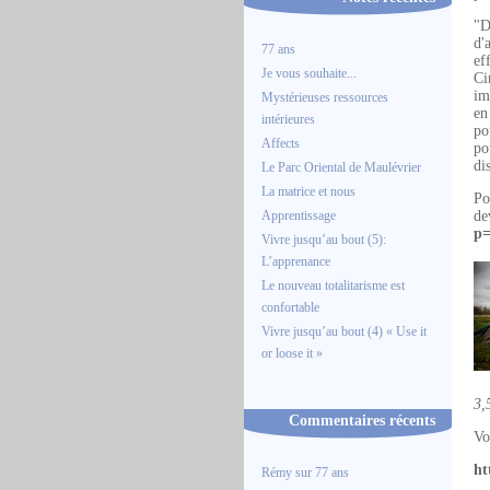
"D
d'
77 ans
ef
Je vous souhaite...
Ci
im
Mystérieuses ressources
en
intérieures
po
Affects
po
di
Le Parc Oriental de Maulévrier
La matrice et nous
Po
Apprentissage
de
p=
Vivre jusqu’au bout (5):
L’apprenance
Le nouveau totalitarisme est
confortable
Vivre jusqu’au bout (4) « Use it
or loose it »
3,
Commentaires récents
Vo
ht
Rémy
sur
77 ans