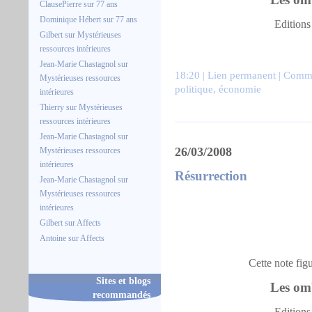
ClausePierre
sur
77 ans
Dominique Hébert
sur
77 ans
Editions
Gilbert
sur
Mystérieuses
ressources intérieures
Jean-Marie Chastagnol
sur
18:20 |
Lien permanent
|
Comme
Mystérieuses ressources
politique
,
économie
intérieures
Thierry
sur
Mystérieuses
ressources intérieures
Jean-Marie Chastagnol
sur
26/03/2008
Mystérieuses ressources
intérieures
Résurrection
Jean-Marie Chastagnol
sur
Mystérieuses ressources
intérieures
Gilbert
sur
Affects
Antoine
sur
Affects
Cette note fig
Sites et blogs
Les omb
recommandés
Editions