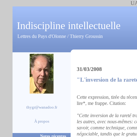
UA
Indiscipline intellectuelle
Lettres du Pays d'Olonne / Thierry Groussin
31/03/2008
"L'inversion de la raret
Cette expression, tirée du réce
lire*, me frappe. Citation:
thygr@wanadoo.fr
"Cette inversion de la rareté t
les autres, avec nous-mêmes: ce
À propos
savoir, comme technique, comm
négociable, tandis que le gratuit
Notes récentes