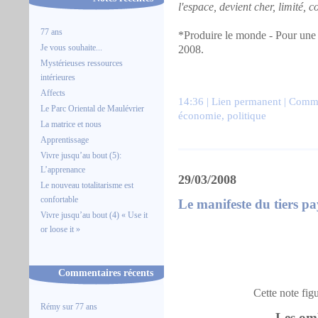
l'espace, devient cher, limité, 
77 ans
*Produire le monde - Pour une 
Je vous souhaite...
2008.
Mystérieuses ressources
intérieures
Affects
14:36 |
Lien permanent
|
Comme
Le Parc Oriental de Maulévrier
économie
,
politique
La matrice et nous
Apprentissage
Vivre jusqu’au bout (5):
L’apprenance
29/03/2008
Le nouveau totalitarisme est
confortable
Le manifeste du tiers p
Vivre jusqu’au bout (4) « Use it
or loose it »
Commentaires récents
Cette note fig
Rémy
sur
77 ans
Les omb