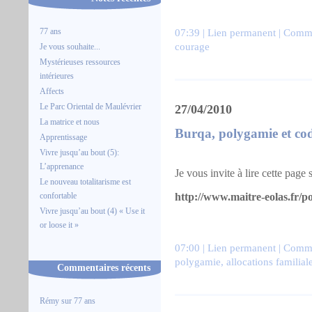
77 ans
07:39 |
Lien permanent
|
Comme
courage
Je vous souhaite...
Mystérieuses ressources
intérieures
Affects
Le Parc Oriental de Maulévrier
27/04/2010
La matrice et nous
Burqa, polygamie et cod
Apprentissage
Vivre jusqu’au bout (5):
L’apprenance
Je vous invite à lire cette page
Le nouveau totalitarisme est
http://www.maitre-eolas.fr/po
confortable
Vivre jusqu’au bout (4) « Use it
or loose it »
07:00 |
Lien permanent
|
Comme
polygamie
,
allocations familial
Commentaires récents
Rémy
sur
77 ans