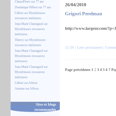
ClausePierre
sur
77 ans
26/04/2010
Dominique Hébert
sur
77 ans
Grigori Perelman
Gilbert
sur
Mystérieuses
ressources intérieures
Jean-Marie Chastagnol
sur
http://www.largeur.com/?p=
Mystérieuses ressources
intérieures
Thierry
sur
Mystérieuses
ressources intérieures
11:56 |
Lien permanent
|
Commen
Jean-Marie Chastagnol
sur
Mystérieuses ressources
intérieures
Jean-Marie Chastagnol
sur
Page précédente
1
2
3
4
5
6
7
Pa
Mystérieuses ressources
intérieures
Gilbert
sur
Affects
Antoine
sur
Affects
Sites et blogs
recommandés