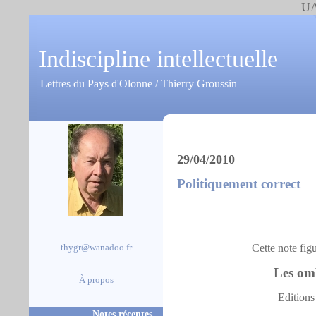
UA
Indiscipline intellectuelle
Lettres du Pays d'Olonne / Thierry Groussin
29/04/2010
Politiquement correct
Cette note fig
thygr@wanadoo.fr
Les omb
À propos
Editions
Notes récentes