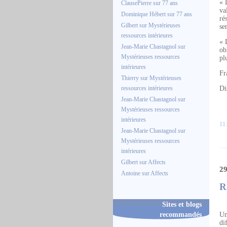
« 
ClausePierre
sur
77 ans
va
Dominique Hébert
sur
77 ans
ré
Gilbert
sur
Mystérieuses
se
ressources intérieures
« 
Jean-Marie Chastagnol
sur
ob
Mystérieuses ressources
pl
intérieures
Fr
Thierry
sur
Mystérieuses
ressources intérieures
Di
Jean-Marie Chastagnol
sur
Mystérieuses ressources
intérieures
11:
Jean-Marie Chastagnol
sur
Mystérieuses ressources
intérieures
Gilbert
sur
Affects
29
Antoine
sur
Affects
R
Sites et blogs
recommandés
Un
di