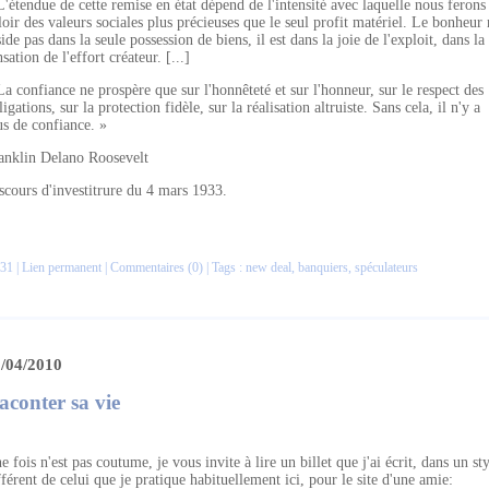
L'étendue de cette remise en état dépend de l'intensité avec laquelle nous ferons
loir des valeurs sociales plus précieuses que le seul profit matériel. Le bonheur 
side pas dans la seule possession de biens, il est dans la joie de l'exploit, dans la
nsation de l'effort créateur. [...]
La confiance ne prospère que sur l'honnêteté et sur l'honneur, sur le respect des
ligations, sur la protection fidèle, sur la réalisation altruiste. Sans cela, il n'y a
us de confiance. »
anklin Delano Roosevelt
scours d'investitrure du 4 mars 1933.
31 |
Lien permanent
|
Commentaires (0)
| Tags :
new deal
,
banquiers
,
spéculateurs
/04/2010
aconter sa vie
e fois n'est pas coutume, je vous invite à lire un billet que j'ai écrit, dans un st
fférent de celui que je pratique habituellement ici, pour le site d'une amie: