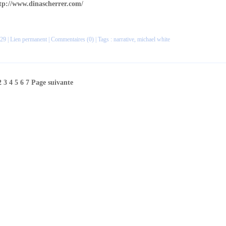
tp://www.dinascherrer.com/
29 |
Lien permanent
|
Commentaires (0)
| Tags :
narrative
,
michael white
2
3
4
5
6
7
Page suivante