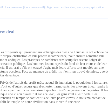
20 |
Lien permanent
|
Commentaires (0)
| Tags :
marchés financiers
,
grèce
,
euro
,
spéculation
ew deal
Les dirigeants qui président aux échanges des biens de l'humanité ont échoué pa
ur propre obstination et leur propre incompétence, pour ensuite admettre leur
hec et abdiquer. Les pratiques de cambistes sans scrupules restent l'objet de
accusation publique. Les hommes les ont rejetés du fond de leur cœur et de leur
prit. Il est vrai qu'ils ont essayé d'agir, mais leurs efforts sont moulés sur une
utume obsolète. Face au manque de crédit, ils n'ont rien trouvé de mieux que d
êter davantage.
Privés de l'attrait du profit grâce auquel ils incitaient la population à les suivre,
s n'ont eu d'autre recours que d'exhorter, larmoyants, les citoyens à leur rendre l
nfiance perdue. Ils ne connaissent que les lois d'une génération d'égoïstes. Il leu
nque une vision d'avenir et sans celle-ci, les gens vont à leur perte. Les
rchands du temple se sont enfuis de leurs postes élevés. A nous maintenant de
tablir le temple de notre civilisation dans sa vérité ancienne.