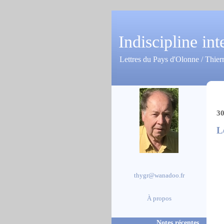
Indiscipline int
Lettres du Pays d'Olonne / Thier
30
L
thygr@wanadoo.fr
À propos
Notes récentes