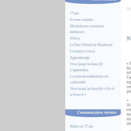
16:
77 ans
Je vous souhaite...
Mystérieuses ressources
intérieures
N
Affects
Le Parc Oriental de Maulévrier
La matrice et nous
Apprentissage
« 
Vivre jusqu’au bout (5):
le
L’apprenance
éc
Le nouveau totalitarisme est
l'
es
confortable
co
Vivre jusqu’au bout (4) « Use it
pr
or loose it »
« 
il
co
Commentaires récents
ma
ma
ré
Rémy
sur
77 ans