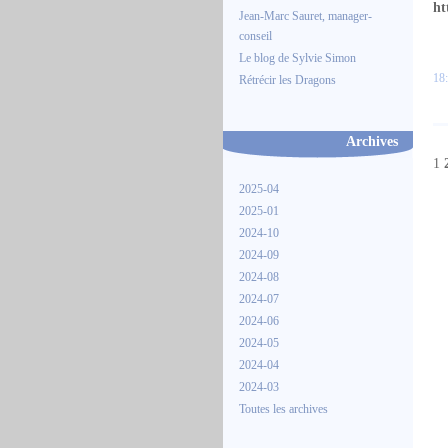
ht
Jean-Marc Sauret, manager-
conseil
Le blog de Sylvie Simon
18:
Rétrécir les Dragons
Archives
1
2025-04
2025-01
2024-10
2024-09
2024-08
2024-07
2024-06
2024-05
2024-04
2024-03
Toutes les archives