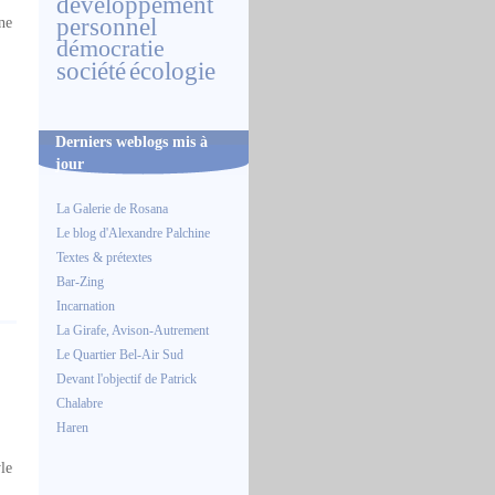
développement
personnel
ne
démocratie
société
écologie
Derniers weblogs mis à
jour
La Galerie de Rosana
Le blog d'Alexandre Palchine
Textes & prétextes
Bar-Zing
Incarnation
La Girafe, Avison-Autrement
Le Quartier Bel-Air Sud
Devant l'objectif de Patrick
Chalabre
Haren
yle