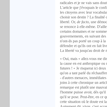
radicales et je ne vais sans dou
L'article que j'évoquais le confi
les citoyens avec leur vocabulair
choisir son destin ? La finalité d
liberté. Or,
de facto
, une démocr
se renonce à elle-même. D'aille
certains domaines et ne sommes
gouvernements, en suivant des 
n'ont-ils pas porté un coup à l
défendre et qu'ils ont en fait l
La liberté va jusqu'au droit de 
« Oui, mais » allez-vous me dire
la cause en est anthropique ou n
futures ! » Je risquerai ici deu
qu'on a tant parlé du réchauffe
- d'autres menaces, immédiates 
joins à cette chronique un arti
remarque est plutôt une mauvaise
l'homme puisse avoir, dès qu'il 
qu'il se pose. Peut-être, en ce
cette situation où le doute est l
Autrement dit, vivre, c'est accept