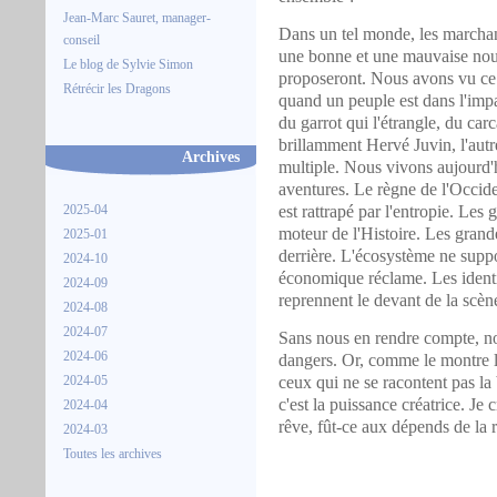
Jean-Marc Sauret, manager-
Dans un tel monde, les marchand
conseil
une bonne et une mauvaise nouv
Le blog de Sylvie Simon
proposeront. Nous avons vu ce q
Rétrécir les Dragons
quand un peuple est dans l'impas
du garrot qui l'étrangle, du car
brillamment Hervé Juvin, l'autre 
Archives
multiple. Nous vivons aujourd'
aventures. Le règne de l'Occid
est rattrapé par l'entropie. Les
2025-04
moteur de l'Histoire. Les grand
2025-01
derrière. L'écosystème ne supp
2024-10
économique réclame. Les identit
2024-09
reprennent le devant de la scène
2024-08
2024-07
Sans nous en rendre compte, no
2024-06
dangers. Or, comme le montre 
ceux qui ne se racontent pas la 
2024-05
c'est la puissance créatrice. Je 
2024-04
rêve, fût-ce aux dépends de la r
2024-03
Toutes les archives