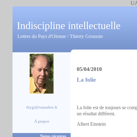
UA
Indiscipline intellectuelle
Lettres du Pays d'Olonne / Thierry Groussin
05/04/2010
La folie
La folie est de toujours se com
thygr@wanadoo.fr
un résultat différent.
À propos
Albert Einstein
Notes récentes