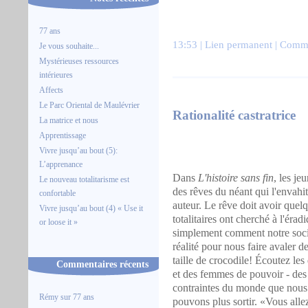
77 ans
13:53 |
Lien permanent
|
Comme
Je vous souhaite...
Mystérieuses ressources
intérieures
Affects
Le Parc Oriental de Maulévrier
Rationalité castratrice
La matrice et nous
Apprentissage
Vivre jusqu’au bout (5):
L’apprenance
Dans
L'histoire sans fin
, les je
Le nouveau totalitarisme est
des rêves du néant qui l'envahit
confortable
auteur. Le rêve doit avoir quel
Vivre jusqu’au bout (4) « Use it
totalitaires ont cherché à l'é
or loose it »
simplement comment notre socié
réalité pour nous faire avaler d
taille de crocodile! Écoutez l
Commentaires récents
et des femmes de pouvoir - des 
contraintes du monde que nous a
Rémy
sur
77 ans
pouvons plus sortir. «Vous al