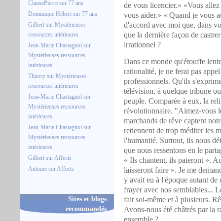
ClausePierre
sur
77 ans
de vous licencier.» «Vous all
Dominique Hébert
sur
77 ans
vous aider.» « Quand je vous au
d'accord avec moi que, dans votre
Gilbert
sur
Mystérieuses
que la dernière façon de castrer
ressources intérieures
irrationnel ?
Jean-Marie Chastagnol
sur
Mystérieuses ressources
Dans ce monde qu'étouffe lentem
intérieures
rationalité, je ne ferai pas ap
Thierry
sur
Mystérieuses
professionnels. Qu'ils s'exprim
ressources intérieures
télévision, à quelque tribune ou
Jean-Marie Chastagnol
sur
peuple. Comparée à eux, la reli
Mystérieuses ressources
révolutionnaire. "Aimez-vous l
intérieures
marchands de rêve captent notr
Jean-Marie Chastagnol
sur
retiennent de trop méditer les 
Mystérieuses ressources
l'humanité. Surtout, ils nous dé
intérieures
que nous ressentons en le parta
Gilbert
sur
Affects
« Ils chantent, ils paieront ». Au
Antoine
sur
Affects
laisseront faire ». Je me demande
y avait eu à l'époque autant de 
frayer avec nos semblables... L
Sites et blogs
fait soi-même et à plusieurs. 
recommandés
Avons-nous été châtrés par la 
ensemble ?