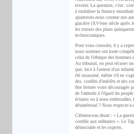
revenir. La question, c'est : c
à mobiliser la finance mondiale
ajusterons-nous comme nos ancêt
glacière (XVème siècle après Jé
les erreurs des plans quinquenn
technocratiques.
Pour vous consoler, il y a cepe
nous sommes ont toute compéten
celui de l'éthique des hommes e
Au tribunal, on peut récuser un 
que, face à l'auteur d'un infant
été assassiné, même s'il ne s'a
des conflits d'intérêts et des c
être freinée voire découragée pa
de l'attitude à l'égard du peuple
éclairer ou à nous embrouiller,
désintéressé ?
Nous respecte-t-
Clémenceau disait : « La guerre
confiée aux militaires ». Le Tig
démocratie et les experts.