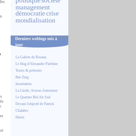
politique
société
des
management
démocratie
crise
un
mondialisation
Derniers weblogs mis à
jour
n
La Galerie de Rosana
Le blog d'Alexandre Palchine
Textes & prétextes
Bar-Zing
Incarnation
La Girafe, Avison-Autrement
es
Le Quartier Bel-Air Sud
ès
Devant l'objectif de Patrick
c
Chalabre
es
Haren
et