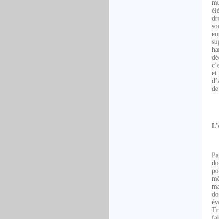
mu
él
dr
so
em
su
ha
dé
c’
et
d’
de
L’
Pa
do
po
mê
ma
do
év
Tr
fa