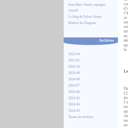
co
Jean-Marc Sauret, manager-
d’
conseil
l’
Le blog de Sylvie Simon
ce
so
Rétrécir les Dragons
re
te
en
Archives
dé
qu
la
2025-04
2025-01
2024-10
Le
2024-09
2024-08
2024-07
Da
2024-06
(2
po
2024-05
l’
2024-04
te
2024-03
qu
vé
Toutes les archives
mo
en