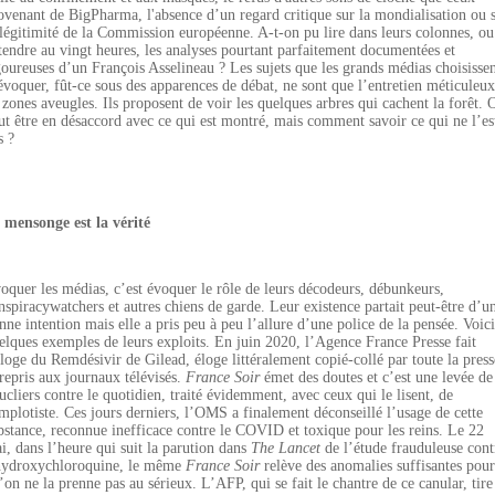
ovenant de BigPharma, l'absence d’un regard critique sur la mondialisation ou 
 légitimité de la Commission européenne. A-t-on pu lire dans leurs colonnes, ou
tendre au vingt heures, les analyses pourtant parfaitement documentées et
goureuses d’un François Asselineau ? Les sujets que les grands médias choisisse
évoquer, fût-ce sous des apparences de débat, ne sont que l’entretien méticuleux
 zones aveugles. Ils proposent de voir les quelques arbres qui cachent la forêt. 
ut être en désaccord avec ce qui est montré, mais comment savoir ce qui ne l’es
s ?
 mensonge est la vérité
oquer les médias, c’est évoquer le rôle de leurs décodeurs, débunkeurs,
nspiracywatchers et autres chiens de garde. Leur existence partait peut-être d’u
nne intention mais elle a pris peu à peu l’allure d’une police de la pensée. Voici
elques exemples de leurs exploits. En juin 2020, l’Agence France Presse fait
éloge du Remdésivir de Gilead, éloge littéralement copié-collé par toute la press
 repris aux journaux télévisés.
France Soir
émet des doutes et c’est une levée de
ucliers contre le quotidien, traité évidemment, avec ceux qui le lisent, de
mplotiste. Ces jours derniers, l’OMS a finalement déconseillé l’usage de cette
bstance, reconnue inefficace contre le COVID et toxique pour les reins. Le 22
i, dans l’heure qui suit la parution dans
The Lancet
de l’étude frauduleuse cont
hydroxychloroquine, le même
France Soir
relève des anomalies suffisantes pour
’on ne la prenne pas au sérieux. L’AFP, qui se fait le chantre de ce canular, tire