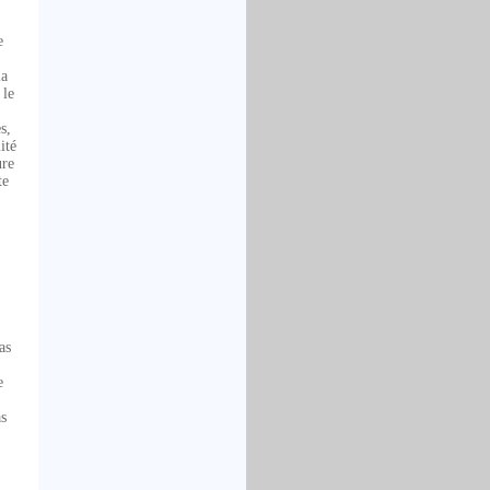
e
la
 le
s,
ité
ure
te
as
e
as