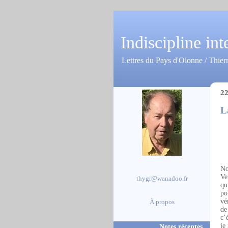
Indiscipline int
Lettres du Pays d'Olonne / Thier
22
L
No
Ve
thygr@wanadoo.fr
qu
po
vé
À propos
de
c’
je
Notes récentes