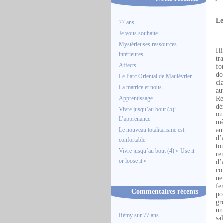
Le
77 ans
Je vous souhaite...
Mystérieuses ressources
Hi
intérieures
tr
Affects
fo
do
Le Parc Oriental de Maulévrier
cl
La matrice et nous
au
Apprentissage
Re
dé
Vivre jusqu’au bout (5):
ou
L’apprenance
mê
Le nouveau totalitarisme est
an
d’
confortable
to
Vivre jusqu’au bout (4) « Use it
re
or loose it »
d’
co
ne
fe
Commentaires récents
po
gr
un
Rémy
sur
77 ans
sa