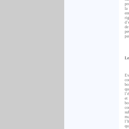
pr
la
en
ri
d’
de
pe
pa
Le
Ev
co
bo
qu
l’
et
bo
co
su
ma
l’
qu