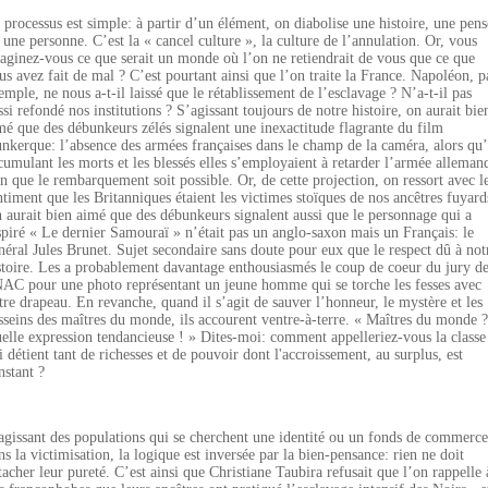
 processus est simple: à partir d’un élément, on diabolise une histoire, une pens
 une personne. C’est la « cancel culture », la culture de l’annulation. Or, vous
aginez-vous ce que serait un monde où l’on ne retiendrait de vous que ce que
us avez fait de mal ? C’est pourtant ainsi que l’on traite la France. Napoléon, p
emple, ne nous a-t-il laissé que le rétablissement de l’esclavage ? N’a-t-il pas
ssi refondé nos institutions ? S’agissant toujours de notre histoire, on aurait bie
mé que des débunkeurs zélés signalent une inexactitude flagrante du film
nkerque: l’absence des armées françaises dans le champ de la caméra, alors qu
cumulant les morts et les blessés elles s’employaient à retarder l’armée alleman
in que le rembarquement soit possible. Or, de cette projection, on ressort avec l
ntiment que les Britanniques étaient les victimes stoïques de nos ancêtres fuyard
 aurait bien aimé que des débunkeurs signalent aussi que le personnage qui a
spiré « Le dernier Samouraï » n’était pas un anglo-saxon mais un Français: le
néral Jules Brunet. Sujet secondaire sans doute pour eux que le respect dû à not
stoire. Les a probablement davantage enthousiasmés le coup de coeur du jury de
AC pour une photo représentant un jeune homme qui se torche les fesses avec
tre drapeau. En revanche, quand il s’agit de sauver l’honneur, le mystère et les
sseins des maîtres du monde, ils accourent ventre-à-terre. « Maîtres du monde ?
elle expression tendancieuse ! » Dites-moi: comment appelleriez-vous la classe
i détient tant de richesses et de pouvoir dont l'accroissement, au surplus, est
nstant ?
agissant des populations qui se cherchent une identité ou un fonds de commerce
ns la victimisation, la logique est inversée par la bien-pensance: rien ne doit
tacher leur pureté. C’est ainsi que Christiane Taubira refusait que l’on rappelle 