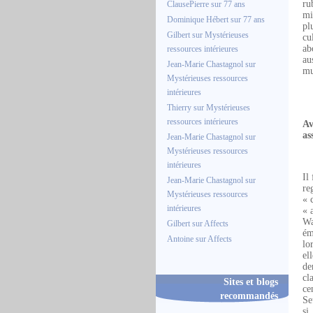
ru
ClausePierre
sur
77 ans
mi
Dominique Hébert
sur
77 ans
pl
Gilbert
sur
Mystérieuses
cu
ab
ressources intérieures
au
Jean-Marie Chastagnol
sur
mu
Mystérieuses ressources
intérieures
Thierry
sur
Mystérieuses
ressources intérieures
Av
as
Jean-Marie Chastagnol
sur
Mystérieuses ressources
intérieures
Il
Jean-Marie Chastagnol
sur
re
Mystérieuses ressources
« 
intérieures
« 
Wa
Gilbert
sur
Affects
ém
Antoine
sur
Affects
lo
el
de
cl
Sites et blogs
ce
recommandés
Se
si