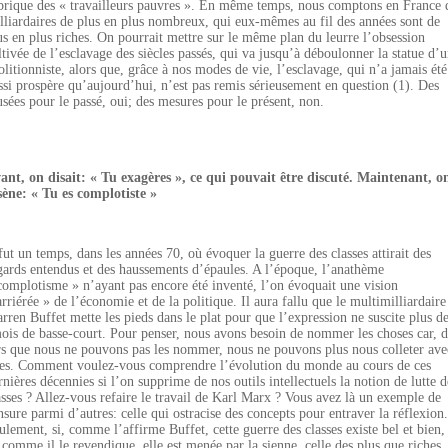
brique des « travailleurs pauvres ». En même temps, nous comptons en France 
lliardaires de plus en plus nombreux, qui eux-mêmes au fil des années sont de
us en plus riches. On pourrait mettre sur le même plan du leurre l’obsession
ltivée de l’esclavage des siècles passés, qui va jusqu’à déboulonner la statue d’
olitionniste, alors que, grâce à nos modes de vie, l’esclavage, qui n’a jamais été
ssi prospère qu’aujourd’hui, n’est pas remis sérieusement en question (1). Des
sées pour le passé, oui; des mesures pour le présent, non.
ant, on disait: « Tu exagères », ce qui pouvait être discuté. Maintenant, o
sène: « Tu es complotiste »
 fut un temps, dans les années 70, où évoquer la guerre des classes attirait des
gards entendus et des haussements d’épaules. A l’époque, l’anathème
complotisme » n’ayant pas encore été inventé, l’on évoquait une vision
arriérée » de l’économie et de la politique. Il aura fallu que le multimilliardaire
rren Buffet mette les pieds dans le plat pour que l’expression ne suscite plus d
ois de basse-court. Pour penser, nous avons besoin de nommer les choses car, d
rs que nous ne pouvons pas les nommer, nous ne pouvons plus nous colleter ave
les. Comment voulez-vous comprendre l’évolution du monde au cours de ces
rnières décennies si l’on supprime de nos outils intellectuels la notion de lutte d
asses ? Allez-vous refaire le travail de Karl Marx ? Vous avez là un exemple de
nsure parmi d’autres: celle qui ostracise des concepts pour entraver la réflexion.
ulement, si, comme l’affirme Buffet, cette guerre des classes existe bel et bien, 
, comme il le revendique, elle est menée par la sienne, celle des plus que riches,