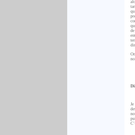
al
ta
qu
pr
co
qu
de
en
te
di
On
no
Di
Je
de
no
pu
C’