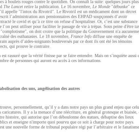
ors à boulets rouges contre le quotidien. On connaît la suite: quelques jours plus
rd
The Lancet
retire la publication. Le 16 novembre,
Le Monde
"débunke" ce
’il appelle "l'intox du Rivotril". Le Rivotril est un médicament dont un décret
escrit l’administration aux pensionnaires des EHPAD soupçonnés d’avoir
ntracté le covid et qu’à ce titre on refuse d’hospitaliser. Or, c’est une substance
e l’on peut utiliser pour faciliter le passage de vie à trépas. Sous peine d'être ta
 "complotisme", on doit croire que la politique du Gouvernement n'a aucuneme
traîné des euthanasies. Le 18 novembre,
France Info
diffuse une enquête de
rrain auprès d’aides-soignants bouleversés par ce dont ils ont été les témoins
rects, qui prouve le contraire.
 est rassuré que la vérité finisse par se faire entendre. Mais on s’inquiète aussi 
mbre de personnes qui auront eu accès à ces informations.
abolisation des uns, angélisation des autres
 trouve, personnellement, qu’il y a dans notre pays un plus grand enjeu que celu
s caricatures. Il y a la menace d’une réécriture, en général grotesque et biaisée,
tre histoire, qui autorise que l’on déboulonne des statues, débaptise des lieux
blics et enseigne n'importe quoi pourvu que ce soit à charge pour notre pays.
est une nouvelle forme de tribunal populaire régi par l’arbitraire et le fanatisme