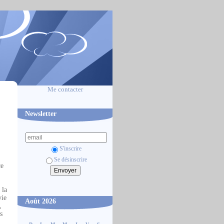
Me contacter
Newsletter
S'inscrire
Se désinscrire
ce
 la
vie
Août 2026
,
s