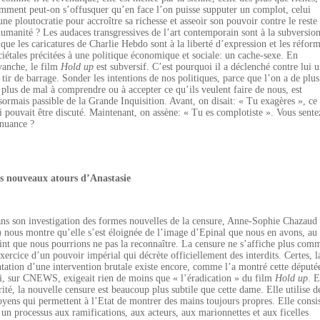
mment peut-on s’offusquer qu’en face l’on puisse supputer un complot, celui
une ploutocratie pour accroître sa richesse et asseoir son pouvoir contre le reste
humanité ? Les audaces transgressives de l’art contemporain sont à la subversio
 que les caricatures de Charlie Hebdo sont à la liberté d’expression et les réfor
ciétales précitées à une politique économique et sociale: un cache-sexe. En
vanche, le film
Hold up
est subversif. C’est pourquoi il a déclenché contre lui 
l tir de barrage. Sonder les intentions de nos politiques, parce que l’on a de plus
 plus de mal à comprendre ou à accepter ce qu’ils veulent faire de nous, est
sormais passible de la Grande Inquisition. Avant, on disait: « Tu exagères », ce
i pouvait être discuté. Maintenant, on assène: « Tu es complotiste ». Vous sente
 nuance ?
s nouveaux atours d’Anastasie
ns son investigation des formes nouvelles de la censure, Anne-Sophie Chazaud
) nous montre qu’elle s’est éloignée de l’image d’Epinal que nous en avons, au
int que nous pourrions ne pas la reconnaître. La censure ne s’affiche plus com
exercice d’un pouvoir impérial qui décrète officiellement des interdits. Certes, l
ntation d’une intervention brutale existe encore, comme l’a montré cette député
i, sur CNEWS, exigeait rien de moins que « l’éradication » du film
Hold up
. 
rité, la nouvelle censure est beaucoup plus subtile que cette dame. Elle utilise d
yens qui permettent à l’Etat de montrer des mains toujours propres. Elle consi
 un processus aux ramifications, aux acteurs, aux marionnettes et aux ficelles