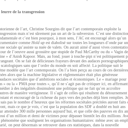
 leurre de la transgression
storienne de l’art, Christine Sourgins dit que l’art contemporain exploite la
ansgression mais n’est sûrement pas un art de la subversion. C’est une distinctio
ndamentale et c’est bien pourquoi, à mon sens, l’AC est encouragé alors qu’un
cumentaire comme
Hold up
est diabolisé sur toutes les longueurs d’onde par u
asse sociale qu’assiste sa nuée de valets. On aurait aimé d’aussi vives contestati
tour de l’oeuvre aussi grossière que stupide de Paul McCarthy ou du « Vagin de
ine » d’Anish Kapoor. Mais, au fond, jouer à touche-pipi n’est politiquement p
rangeant. On se fait de délicieuses frayeurs devant des audaces pornographiques
 scatologiques sans que l’ordre du monde en soit affecté. La politique suit le
me modèle que l’art contemporain. On l’a bien perçu au cours de ces dernières
nées alors que la machine législative et règlementaire était plus généreuse
audaces sociétales que d’ambitions sociales et économiques. Le « mariage pour
us » ou la « PMA pour toutes », qu’il ne s’agit pas de critiquer ici, en affirmant
médier à des inégalités dissimulent une politique qui ne fait qu’en accroître
autres de manière vertigineuse. Il s’agit de celles qui résultent du détournement
nstant et encouragé de la richesse du pays vers des poches déjà bien remplies. J
 sais pas le nombre d’heureux que les réformes sociétales précitées auront faits 
ront, mais ce que je vois, c’est que la population des SDF a doublé en huit ans
ur atteindre 300 mille personnes aujourd’hui, et que celle des pauvres en dix an
ossi d’un million et demi de victimes pour dépasser bientôt les dix millions. Av
 phénomène que soulignent les organisations humanitaires: même avec un empl
larié, on peut désormais se retrouver dans ces statistiques, dans la nouvelle