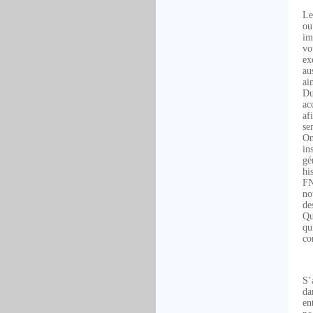
Le
ou
im
vo
ex
au
ai
Du
ac
af
se
On
in
gé
hi
FN
no
de
Qu
qu
co
S’
da
en