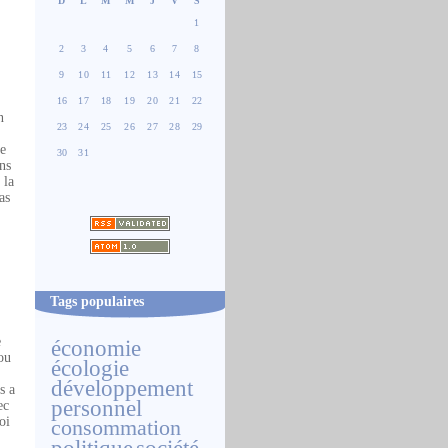
D
L
M
M
J
V
S
1
2
3
4
5
6
7
8
9
10
11
12
13
14
15
16
17
18
19
20
21
22
n
23
24
25
26
27
28
29
ne
30
31
ons
 la
as
Tags populaires
e
économie
ou
écologie
développement
s a
personnel
ec
oi
consommation