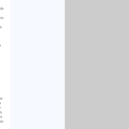
 de
n
mes
un
z
me
a
e
En
es
ste