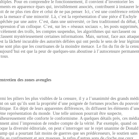
ltiples. Pour en comprendre le fonctionnement, il convient d’inventorier les
éments en apparence épars qui, invisiblement associés, contribuent à instaurer le
oit de ne plus rien dire et celui de ne pas penser. Ici, c’est une conférence retiré
us la menace d’une minorité. Là, c’est la représentation d’une pièce d’Eschyle
pêchée par une autre. C’est, dans une université, ce lieu traditionnel du débat, 
ppression d’un colloque. C’est, sur les « réseaux sociaux », les posts supprimés,
rcèlement des trolls, les comptes suspendus, les algorithmes qui surclassent ou
classent mystérieusement certaines informations. Mais, surtout, face aux attaque
est la lâcheté incurable des autorités défiées qui ont perdu le sens de leur légitim
 ne sont plus que les courtisanes de la moindre menace. Le fin du fin de la cens
aujourd’hui est que la peur de quelques-uns aboutisse à l’autocensure permanen
 tous.
entretien des zones aveugles
rmi les piliers les plus visibles de la censure, il y a l’unanimité des grands médi
nt on sait qu’ils sont la propriété d’une poignée de fortunes proches du pouvoir
litique. En dépit de leurs apparentes différences, ils diffusent les éléments d’un
me représentation du monde. Une telle unisson pourrait être suspecte,
lheureusement elle conforte le conformisme. A quelques détails près, ces médi
nnent ainsi l’impression de rendre compte de la vérité. Par exemple, quand on
oque la diversité éditoriale, on peut s’interroger sur le rejet unanime de Donald
ump qui a pourtant fait moins de guerres que ses prédécesseurs, le soutien sans
ille au confinement et aux masques, le refus d'autres sons de cloche que ceux