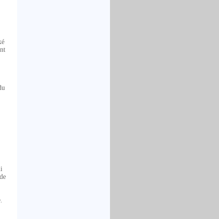
xé
nt
du
i
 de
.