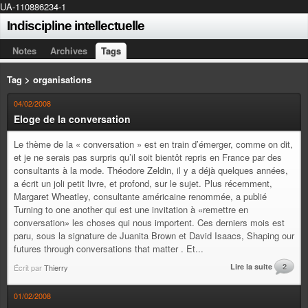
UA-110886234-1
Indiscipline intellectuelle
Notes
Archives
Tags
Tag > organisations
04/02/2008
Eloge de la conversation
Le thème de la « conversation » est en train d’émerger, comme on dit,
et je ne serais pas surpris qu’il soit bientôt repris en France par des
consultants à la mode. Théodore Zeldin, il y a déjà quelques années,
a écrit un joli petit livre, et profond, sur le sujet. Plus récemment,
Margaret Wheatley, consultante américaine renommée, a publié
Turning to one another qui est une invitation à «remettre en
conversation» les choses qui nous importent. Ces derniers mois est
paru, sous la signature de Juanita Brown et David Isaacs, Shaping our
futures through conversations that matter . Et...
Lire la suite
2
Écrit par
Thierry
01/02/2008