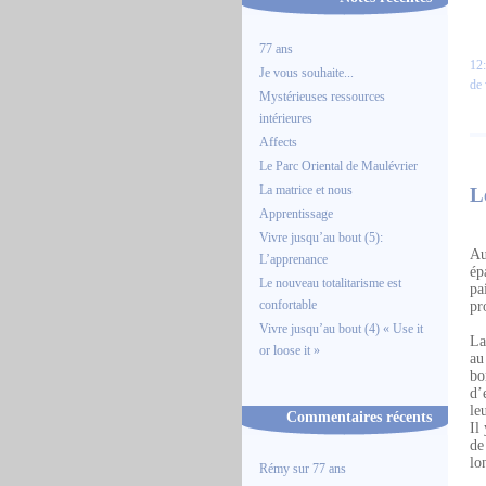
77 ans
12:
Je vous souhaite...
de 
Mystérieuses ressources
intérieures
Affects
Le Parc Oriental de Maulévrier
La matrice et nous
L
Apprentissage
Vivre jusqu’au bout (5):
Au
L’apprenance
ép
Le nouveau totalitarisme est
pa
confortable
pr
Vivre jusqu’au bout (4) « Use it
La
or loose it »
au
bo
d’
le
Commentaires récents
Il
de
lo
Rémy
sur
77 ans