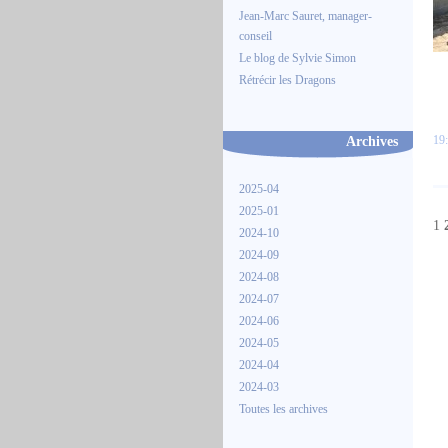
Jean-Marc Sauret, manager-
conseil
Le blog de Sylvie Simon
Rétrécir les Dragons
Archives
19:
2025-04
2025-01
1
2024-10
2024-09
2024-08
2024-07
2024-06
2024-05
2024-04
2024-03
Toutes les archives