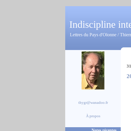
Indiscipline int
Lettres du Pays d'Olonne / Thier
31
2
thygr@wanadoo.fr
À propos
Notes récentes