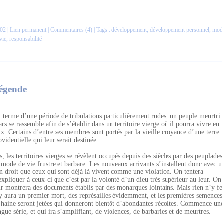
02 |
Lien permanent
|
Commentaires (4)
| Tags :
développement
,
développement personnel
,
mod
vie
,
responsabilité
égende
 terme d’une période de tribulations particulièrement rudes, un peuple meurtri 
ars se rassemble afin de s’établir dans un territoire vierge où il pourra vivre en
ix. Certains d’entre ses membres sont portés par la vieille croyance d’une terre
ovidentielle qui leur serait destinée.
s, les territoires vierges se révèlent occupés depuis des siècles par des peuplades
 mode de vie frustre et barbare. Les nouveaux arrivants s’installent donc avec 
n droit que ceux qui sont déjà là vivent comme une violation. On tentera
expliquer à ceux-ci que c’est par la volonté d’un dieu très supérieur au leur. On
ur montrera des documents établis par des monarques lointains. Mais rien n’y fe
 y aura un premier mort, des représailles évidemment, et les premières semences
 haine seront jetées qui donneront bientôt d’abondantes récoltes. Commence un
ngue série, et qui ira s’amplifiant, de violences, de barbaries et de meurtres.