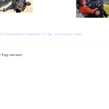
56 |
Lien permanent
|
Commentaires (3)
| Tags :
horreur
,
guerre
,
enfants
2
Page suivante