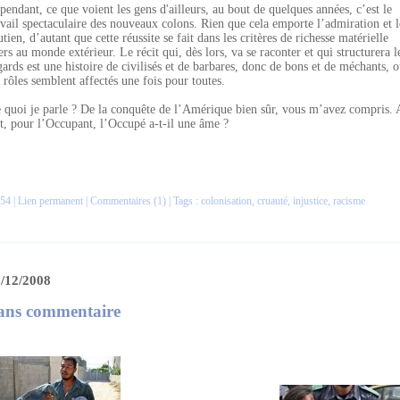
pendant, ce que voient les gens d'ailleurs, au bout de quelques années, c’est le
avail spectaculaire des nouveaux colons. Rien que cela emporte l’admiration et l
utien, d’autant que cette réussite se fait dans les critères de richesse matérielle
ers au monde extérieur. Le récit qui, dès lors, va se raconter et qui structurera l
gards est une histoire de civilisés et de barbares, donc de bons et de méchants, 
s rôles semblent affectés une fois pour toutes.
 quoi je parle ? De la conquête de l’Amérique bien sûr, vous m’avez compris.
it, pour l’Occupant, l’Occupé a-t-il une âme ?
54 |
Lien permanent
|
Commentaires (1)
| Tags :
colonisation
,
cruauté
,
injustice
,
racisme
/12/2008
ans commentaire