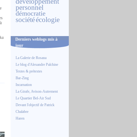
développement
personnel
e
démocratie
es
société
écologie
où
 Au
Derniers weblogs mis à
jour
La Galerie de Rosana
Le blog d'Alexandre Palchine
Textes & prétextes
Bar-Zing
Incarnation
La Girafe, Avison-Autrement
Le Quartier Bel-Air Sud
Devant l'objectif de Patrick
Chalabre
Haren