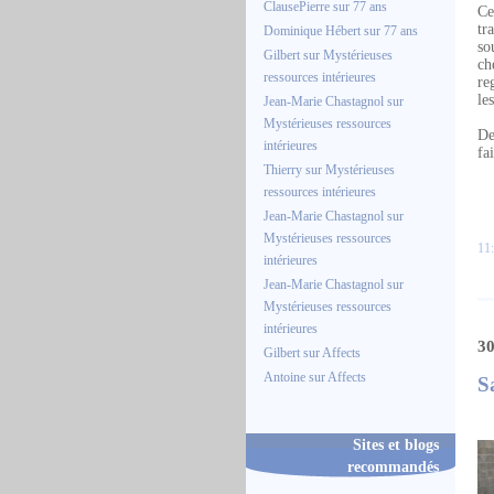
ClausePierre
sur
77 ans
Ce
tr
Dominique Hébert
sur
77 ans
so
Gilbert
sur
Mystérieuses
ch
ressources intérieures
re
le
Jean-Marie Chastagnol
sur
Mystérieuses ressources
De
intérieures
fa
Thierry
sur
Mystérieuses
ressources intérieures
Jean-Marie Chastagnol
sur
Mystérieuses ressources
11:
intérieures
Jean-Marie Chastagnol
sur
Mystérieuses ressources
intérieures
30
Gilbert
sur
Affects
Antoine
sur
Affects
S
Sites et blogs
recommandés