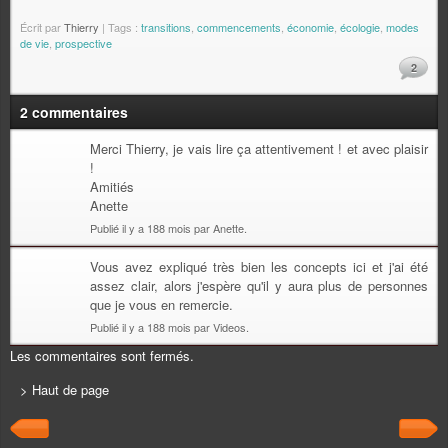
Écrit par
Thierry
| Tags :
transitions
,
commencements
,
économie
,
écologie
,
modes
de vie
,
prospective
2
2 commentaires
Merci Thierry, je vais lire ça attentivement ! et avec plaisir
!
Amitiés
Anette
Publié il y a 188 mois par Anette.
Vous avez expliqué très bien les concepts ici et j'ai été
assez clair, alors j'espère qu'il y aura plus de personnes
que je vous en remercie.
Publié il y a 188 mois par Videos.
Les commentaires sont fermés.
> Haut de page