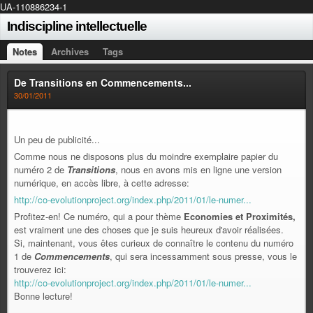
UA-110886234-1
Indiscipline intellectuelle
Notes
Archives
Tags
De Transitions en Commencements...
30/01/2011
Un peu de publicité...
Comme nous ne disposons plus du moindre exemplaire papier du
numéro 2 de
Transitions
, nous en avons mis en ligne une version
numérique, en accès libre, à cette adresse:
http://co-evolutionproject.org/index.php/2011/01/le-numer...
Profitez-en! Ce numéro, qui a pour thème
Economies et Proximités,
est vraiment une des choses que je suis heureux d'avoir réalisées.
Si, maintenant, vous êtes curieux de connaître le contenu du numéro
1 de
Commencements
, qui sera incessamment sous presse, vous le
trouverez ici:
http://co-evolutionproject.org/index.php/2011/01/le-numer...
Bonne lecture!