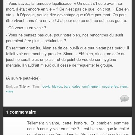
- Vous savez, la fameuse lapalissade: « Un quart d’heure avant sa
mort, il était encore en vie » ? Ce n’est pas ce que l’on croit. « Etre en
vie », à l’époque, voulait dire davantage que n’être pas mort. On peut
être vivant sans être en vie ! J’ai peur que ce soit ce qui nous guette.
- Où veux-tu en venir ?
- Vous ne pensez pas que, pour notre bien, nos rencontres du jeudi
pourraient être plus… pétulantes ?
En rentrant chez lui, Alain se dit ce jour-là que tout n’était pas perdu. Il
fallait voir comment s’y prendre. Sinon… Eh! bien, sinon, ce café du
jeudi ne serait plus un plaisir et du point de vue de son hygiène
mentale, il vaudrait mieux qu’il cesse de fréquenter le groupe.
(A suivre peut-être)
Écrit par
Thierry
| Tags :
covid
,
bistros
,
bars
,
cafés
,
confinement
,
couvre-feu
,
vieux
,
vivre
1
1 commentaire
Tellement vivante, cette histoire. Et combien sommes
nous à nous y voir en miroir ? Il est bien vrai que la réalité
est bien ce que l'on a dans la tête, qua la vision guide nos