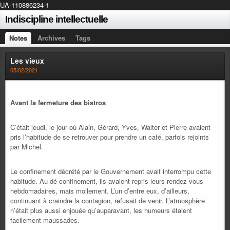
UA-110886234-1
Indiscipline intellectuelle
Notes
Archives
Tags
Les vieux
05/02/2021
Avant la fermeture des bistros
C’était jeudi, le jour où Alain, Gérard, Yves, Walter et Pierre avaient
pris l’habitude de se retrouver pour prendre un café, parfois rejoints
par Michel.
Le confinement décrété par le Gouvernement avait interrompu cette
habitude. Au dé-confinement, ils avaient repris leurs rendez-vous
hebdomadaires, mais mollement. L’un d’entre eux, d’ailleurs,
continuant à craindre la contagion, refusait de venir. L’atmosphère
n’était plus aussi enjouée qu’auparavant, les humeurs étaient
facilement maussades.