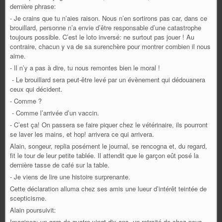
dernière phrase:
- Je crains que tu n’aies raison. Nous n’en sortirons pas car, dans ce
brouillard, personne n’a envie d’être responsable d’une catastrophe
toujours possible. C’est le loto inversé: ne surtout pas jouer ! Au
contraire, chacun y va de sa surenchère pour montrer combien il nous
aime.
- Il n’y a pas à dire, tu nous remontes bien le moral !
- Le brouillard sera peut-être levé par un évènement qui dédouanera
ceux qui décident.
- Comme ?
- Comme l’arrivée d’un vaccin.
- C’est ça! On passera se faire piquer chez le vétérinaire, ils pourront
se laver les mains, et hop! arrivera ce qui arrivera.
Alain, songeur, replia posément le journal, se rencogna et, du regard,
fit le tour de leur petite tablée. Il attendit que le garçon eût posé la
dernière tasse de café sur la table.
- Je viens de lire une histoire surprenante.
Cette déclaration alluma chez ses amis une lueur d’intérêt teintée de
scepticisme.
Alain poursuivit:
Imaginez: un gars de quatre-vingt dix ans, un retraité de chez nous,