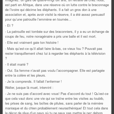
est parti en Afrique, dans une réserve où on lutte contre le braconnage
de l’ivoire qui décime les éléphants. Il a fait un gros don à une
association et, après avoir visité la réserve, il a été assez persuasif
pour qu’une patrouille l’emmène en tournée…
- Et ?
- La patrouille est tombée sur des braconniers, il y a eu un échange de
coups de feu, notre nonagénaire a pris une balle et il est mort.
- Elle est vraiment gaie ton histoire !
- Mais qu’est-ce qu’il allait faire là-bas, ce vieux fou ? Pouvait pas
rester tranquillement chez lui à regarder les éléphants à la télévision
?
- Il était marié ?
- Oui. Sa femme n’avait pas voulu l’accompagner. Elle est partagée
entre la colère et les pleurs.
- Je la comprends. Il fallait l’enfermer !
Walter, jusque là muet, intervint :
- Je ne suis pas d’accord avec vous! Pas d’accord du tout ! Qu’est-ce
que cela vaut donc une vie qui se traîne entre les visites au toubib,
les prises de sang, les boîtes de pilules, sans parler de la mémère
maniaque et du chien probablement neurasthénique! Et tout cela dans
le décor de rêve d’un pays où tu ne peux pas mettre le nez dehors