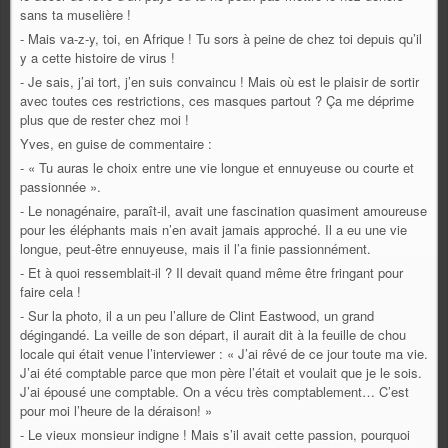
sans ta muselière !
- Mais va-z-y, toi, en Afrique ! Tu sors à peine de chez toi depuis qu’il
y a cette histoire de virus !
- Je sais, j’ai tort, j’en suis convaincu ! Mais où est le plaisir de sortir
avec toutes ces restrictions, ces masques partout ? Ça me déprime
plus que de rester chez moi !
Yves, en guise de commentaire :
- « Tu auras le choix entre une vie longue et ennuyeuse ou courte et
passionnée ».
- Le nonagénaire, paraît-il, avait une fascination quasiment amoureuse
pour les éléphants mais n’en avait jamais approché. Il a eu une vie
longue, peut-être ennuyeuse, mais il l’a finie passionnément.
- Et à quoi ressemblait-il ? Il devait quand même être fringant pour
faire cela !
- Sur la photo, il a un peu l’allure de Clint Eastwood, un grand
dégingandé. La veille de son départ, il aurait dit à la feuille de chou
locale qui était venue l’interviewer : « J’ai rêvé de ce jour toute ma vie.
J’ai été comptable parce que mon père l’était et voulait que je le sois.
J’ai épousé une comptable. On a vécu très comptablement… C’est
pour moi l’heure de la déraison! »
- Le vieux monsieur indigne ! Mais s’il avait cette passion, pourquoi