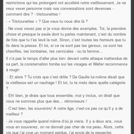
restrictions qui les prolongent ont accéléré notre vieillissement. Je ne
veux vexer personne mais nos conversations sont devenues -
comment dire ? - tristounettes !
- « Tristounettes » ? Que veux-tu nous dire là ?
- Ne vous vexez pas si je vous donne des exemples. Toi, la première
chose et presque la seule dont tu parles maintenant, c’est du nombre
de fois que tu t’es levé la nuit. Sinon, c’est toutes les horreurs que tu
lis dans la presse. Et toi, si ce ne sont pas tes genoux, ce sont tes
chevilles, tes lombaires, tes cervicales - ou ta femme…
Il n’a pas le temps d’aller plus loin: devant cette attaque inattendue de
sa part, la consternation tombe sur les visages et Walter recommence
à rougir:
- Et alors ? Tu crois que c’est drôle ? De Gaulle lui-même disait que
la vieillesse est un naufrage ! Et toi, tu te mets dans quelle catégorie
?
- Eh! bien, je dirais que tous ensemble, moi y inclus, on dirait que
nous ne sommes plus que des… rétroviseurs !
- C’est bien, les souvenirs! A notre âge, n’est-ce pas ce qu’il y a de
meilleur ?
- Je vous rappelle quand même d’où je viens. Il y a deux ans, vous
vous en souvenez, on ne donnait pas cher de ma peau. Alors, cette
vie que j’ai crue un moment perdue, j’ai envie de la respecter.