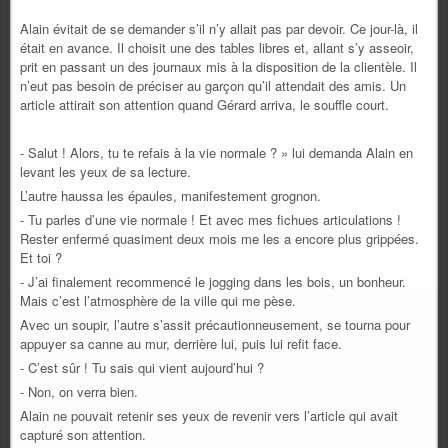
Alain évitait de se demander s’il n’y allait pas par devoir. Ce jour-là, il
était en avance. Il choisit une des tables libres et, allant s’y asseoir,
prit en passant un des journaux mis à la disposition de la clientèle. Il
n’eut pas besoin de préciser au garçon qu’il attendait des amis. Un
article attirait son attention quand Gérard arriva, le souffle court.
- Salut ! Alors, tu te refais à la vie normale ? » lui demanda Alain en
levant les yeux de sa lecture.
L’autre haussa les épaules, manifestement grognon.
- Tu parles d’une vie normale ! Et avec mes fichues articulations !
Rester enfermé quasiment deux mois me les a encore plus grippées.
Et toi ?
- J’ai finalement recommencé le jogging dans les bois, un bonheur.
Mais c’est l’atmosphère de la ville qui me pèse.
Avec un soupir, l’autre s’assit précautionneusement, se tourna pour
appuyer sa canne au mur, derrière lui, puis lui refit face.
- C’est sûr ! Tu sais qui vient aujourd’hui ?
- Non, on verra bien.
Alain ne pouvait retenir ses yeux de revenir vers l’article qui avait
capturé son attention.