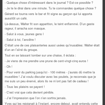
- Quelque chose d’intéressant dans le journal ? Est-ce possible ?
- Je te le dirai dans une minute. Tu te commandes quelque chose ?
Gérard se tourna vers le bar et fit signe au garçon qui lui apporta
aussitôt un café.
Là-dessus, Walter fit son apparition, le teint enflammé. D’un geste
rageur, il arracha son masque.
- Salut à vous, jeunes gens l
- Salut à toi, l’ancêtre !
C’était une de ces plaisanteries aussi usées qu’inusables: Walter était
d’un an l’aîné du groupe.
Tout en se laissant tomber sur une chaise, il éclata :
- Je viens de me prendre une prune de cent-vingt-cinq euros !
- Oh !
- Pour venir du parking jusqu’ici - 100 mètres - j’aurais dû mettre la
muselière ! J’ai voulu discuter avec les poulets, je reconnais que je
me suis un peu énervé, alors ils ne m’ont pas fait de cadeau !
- Tous les plaisirs se payent !
- C’est vrai que cela devient pénible.
- J’ai l’impression que l’on n’en sortira jamais.
Yves qui les rejoignait à l’instant, encore debout, avait entendu cette