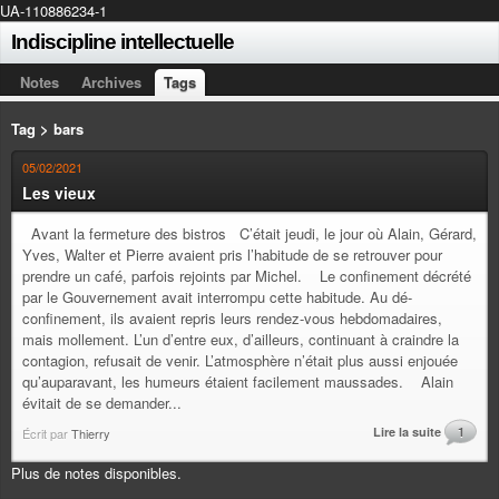
UA-110886234-1
Indiscipline intellectuelle
Notes
Archives
Tags
Tag > bars
05/02/2021
Les vieux
Avant la fermeture des bistros C’était jeudi, le jour où Alain, Gérard,
Yves, Walter et Pierre avaient pris l’habitude de se retrouver pour
prendre un café, parfois rejoints par Michel. Le confinement décrété
par le Gouvernement avait interrompu cette habitude. Au dé-
confinement, ils avaient repris leurs rendez-vous hebdomadaires,
mais mollement. L’un d’entre eux, d’ailleurs, continuant à craindre la
contagion, refusait de venir. L’atmosphère n’était plus aussi enjouée
qu’auparavant, les humeurs étaient facilement maussades. Alain
évitait de se demander...
Lire la suite
1
Écrit par
Thierry
Plus de notes disponibles.