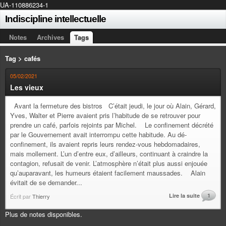
UA-110886234-1
Indiscipline intellectuelle
Notes
Archives
Tags
Tag > cafés
05/02/2021
Les vieux
Avant la fermeture des bistros C’était jeudi, le jour où Alain, Gérard,
Yves, Walter et Pierre avaient pris l’habitude de se retrouver pour
prendre un café, parfois rejoints par Michel. Le confinement décrété
par le Gouvernement avait interrompu cette habitude. Au dé-
confinement, ils avaient repris leurs rendez-vous hebdomadaires,
mais mollement. L’un d’entre eux, d’ailleurs, continuant à craindre la
contagion, refusait de venir. L’atmosphère n’était plus aussi enjouée
qu’auparavant, les humeurs étaient facilement maussades. Alain
évitait de se demander...
Lire la suite
1
Écrit par
Thierry
Plus de notes disponibles.