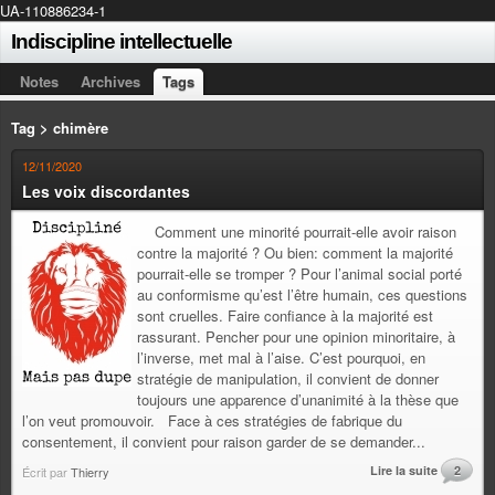
UA-110886234-1
Indiscipline intellectuelle
Notes
Archives
Tags
Tag > chimère
12/11/2020
Les voix discordantes
Comment une minorité pourrait-elle avoir raison
contre la majorité ? Ou bien: comment la majorité
pourrait-elle se tromper ? Pour l’animal social porté
au conformisme qu’est l’être humain, ces questions
sont cruelles. Faire confiance à la majorité est
rassurant. Pencher pour une opinion minoritaire, à
l’inverse, met mal à l’aise. C’est pourquoi, en
stratégie de manipulation, il convient de donner
toujours une apparence d’unanimité à la thèse que
l’on veut promouvoir. Face à ces stratégies de fabrique du
consentement, il convient pour raison garder de se demander...
Lire la suite
2
Écrit par
Thierry