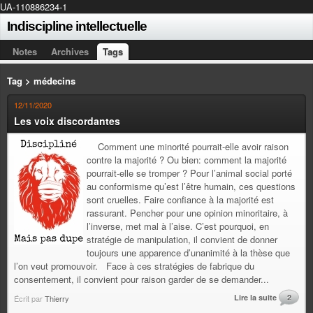
UA-110886234-1
Indiscipline intellectuelle
Notes
Archives
Tags
Tag > médecins
12/11/2020
Les voix discordantes
Comment une minorité pourrait-elle avoir raison
contre la majorité ? Ou bien: comment la majorité
pourrait-elle se tromper ? Pour l’animal social porté
au conformisme qu’est l’être humain, ces questions
sont cruelles. Faire confiance à la majorité est
rassurant. Pencher pour une opinion minoritaire, à
l’inverse, met mal à l’aise. C’est pourquoi, en
stratégie de manipulation, il convient de donner
toujours une apparence d’unanimité à la thèse que
l’on veut promouvoir. Face à ces stratégies de fabrique du
consentement, il convient pour raison garder de se demander...
Lire la suite
2
Écrit par
Thierry