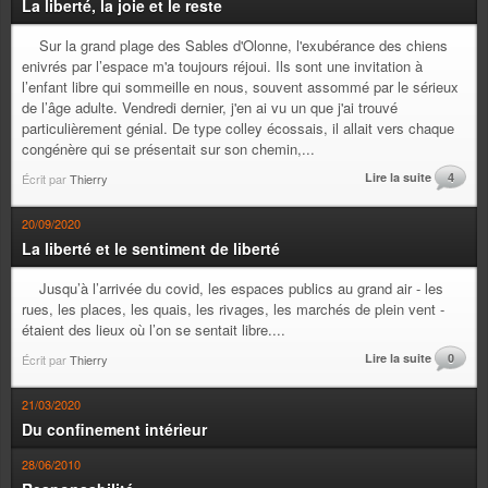
La liberté, la joie et le reste
Sur la grand plage des Sables d'Olonne, l'exubérance des chiens
enivrés par l’espace m'a toujours réjoui. Ils sont une invitation à
l’enfant libre qui sommeille en nous, souvent assommé par le sérieux
de l’âge adulte. Vendredi dernier, j'en ai vu un que j'ai trouvé
particulièrement génial. De type colley écossais, il allait vers chaque
congénère qui se présentait sur son chemin,...
Lire la suite
4
Écrit par
Thierry
20/09/2020
La liberté et le sentiment de liberté
Jusqu’à l’arrivée du covid, les espaces publics au grand air - les
rues, les places, les quais, les rivages, les marchés de plein vent -
étaient des lieux où l’on se sentait libre....
Lire la suite
0
Écrit par
Thierry
21/03/2020
Du confinement intérieur
28/06/2010