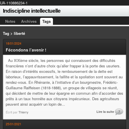
UA-110886234-1
Indiscipline intellectuelle
Notes
Archives
Tags
Tag > liberté
18/01/2024
Fécondons l’avenir !
Au XIXème siècle, les personnes qui connaissent des difficultés
financières n’ont d’autre choix qu’aller frapper à la porte des usuriers.
En raison d’intérêts excessifs, le remboursement de la dette est
laborieux, l’appauvrissement, la faillite et la spoliation sont souvent au
rendez-vous. En Rhénanie, à l’initiative d’un bourgmestre, Frédéric-
Guillaume Raiffeisen (1818-1888), un groupe de villageois se réunit,
qui décident de mettre de leur épargne en commun afin d’accorder des
prêts à un taux honnête aux citoyens impécunieux. Des agriculteurs
peuvent ainsi acquérir un lopin de...
Lire la suite
7
Écrit par
Thierry
25/01/2021